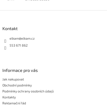
Z
á
p
a
Kontakt
t
í
elkam
@
elkam.cz
553 671 862
Informace pro vás
Jak nakupovat
Obchodní podmínky
Podmínky ochrany osobních údajů
Kontakty
Reklamační řád