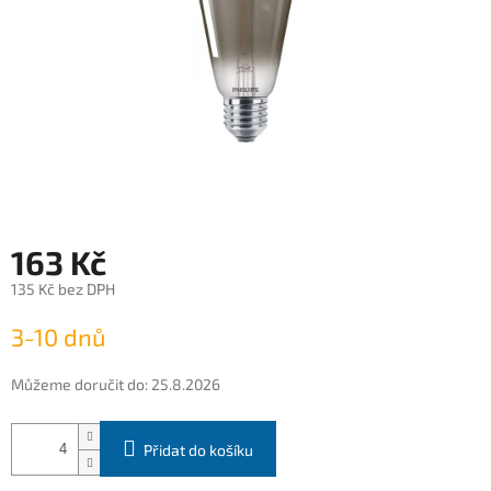
163 Kč
135 Kč bez DPH
Měrná
3-10 dnů
cena:
Můžeme doručit do:
25.8.2026
Přidat do košíku