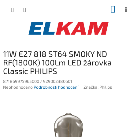
Přejít
NÁKUP
na
obsah
KOŠÍK
11W E27 818 ST64 SMOKY ND
RF(1800K) 100Lm LED žárovka
Classic PHILIPS
871869975965000 / 929002380601
Průměrné
Neohodnoceno
Podrobnosti hodnocení
Značka:
Philips
hodnocení
produktu
je
0,0
z
5
hvězdiček.