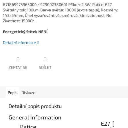
871869975965000 / 929002380601 Příkon: 2,3W, Patice: E27,
Světelný tok: 100Lm, Barva světla: 1800K (extra teplá), Rozměry:
143x64mm, Úhel vyzařování: všesměrová, Stmívatelnost: Ne,
Životnost: 15000h.
Energetický štítek
NENÍ
Detailní informace
ZEPTAT SE
SDÍLET
Popis
Diskuze
Detailní popis produktu
General Information
E27 [
Patice