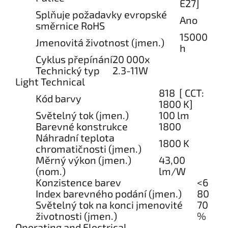
E27]
Splňuje požadavky evropské
Ano
směrnice RoHS
15000
Jmenovitá životnost (jmen.)
h
Cyklus přepínání
20 000x
Technický typ
2.3-11W
Light Technical
818 [ CCT:
Kód barvy
1800 K]
Světelný tok (jmen.)
100 lm
Barevné konstrukce
1800
Náhradní teplota
1800 K
chromatičnosti (jmen.)
Měrný výkon (jmen.)
43,00
(nom.)
lm/W
Konzistence barev
<6
Index barevného podání (jmen.)
80
Světelný tok na konci jmenovité
70
životnosti (jmen.)
%
Operating and Electrical