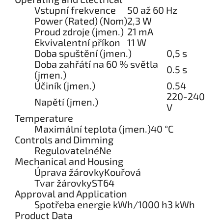
Vstupní frekvence
50 až 60 Hz
Power (Rated) (Nom)
2,3 W
Proud zdroje (jmen.)
21 mA
Ekvivalentní příkon
11 W
Doba spuštění (jmen.)
0,5 s
Doba zahřátí na 60 % světla
0.5 s
(jmen.)
Účiník (jmen.)
0.54
220-240
Napětí (jmen.)
V
Temperature
Maximální teplota (jmen.)
40 °C
Controls and Dimming
Regulovatelné
Ne
Mechanical and Housing
Úprava žárovky
Kouřová
Tvar žárovky
ST64
Approval and Application
Spotřeba energie kWh/1000 h
3 kWh
Product Data