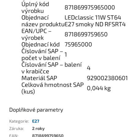
Úplný kód
871869975965000
výrobku
Objednací
LEDclassic 11W ST64
název produktu
E27 smoky ND RFSRT4
EAN/UPC –
8718699759650
výrobek
Objednací kód
75965000
Číslování SAP –
1
počet v balení
Číslování SAP – balení
4
v krabičce
Materiál SAP
929002380601
Celková hmotnost SAP
0,044 kg
(kus)
Doplňkové parametry
Kategorie
:
E27
Záruka
:
2 roky
EAN
:
8718699759650