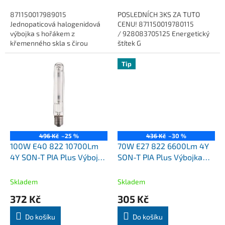
871150017989015
POSLEDNÍCH 3KS ZA TUTO
Jednopaticová halogenidová
CENU! 871150019780115
výbojka s hořákem z
/ 928083705125 Energetický
křemenného skla s čirou
štítek G
vnější baňkou. Vysoká
(EPREL473335). https://eprel.ec
bezpečnost a vizuální komfort
Řada...
Tip
po celou dobu životnosti.
Minimální...
496 Kč
–25 %
436 Kč
–30 %
100W E40 822 10700Lm
70W E27 822 6600Lm 4Y
4Y SON-T PIA Plus Výbojka
SON-T PIA Plus Výbojka
Master Philips
Master Philips
Skladem
Skladem
372 Kč
305 Kč
Do košíku
Do košíku