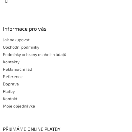
v
ý
p
i
s
Informace pro vás
u
Jak nakupovat
Obchodní podmínky
Podmínky ochrany osobních údajů
Kontakty
Reklamační řád
Reference
Doprava
Platby
Kontakt
Moje objednávka
PŘIJÍMÁME ONLINE PLATBY