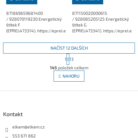
871869659681400
871150020000615
/ 928070119230 Energetický
/ 928085205125 Energetický
štítek F
štítek G
(EPREL473314). https://eprel.ec.europa.eu/screen/product/light
(EPREL473341). https://eprel.ec
Přímá náhrada za výbojky HPI
Nejkompaktnější výbojky ze
Plus. CRI > 85,...
skupiny...
NAČÍST 12 DALŠÍCH
S
1
13
t
O
r
145
položek celkem
v
á
l
NAHORU
n
á
k
d
o
v
Z
a
á
c
á
n
í
p
í
p
a
Kontakt
r
t
v
í
elkam
@
elkam.cz
k
y
553 671 862