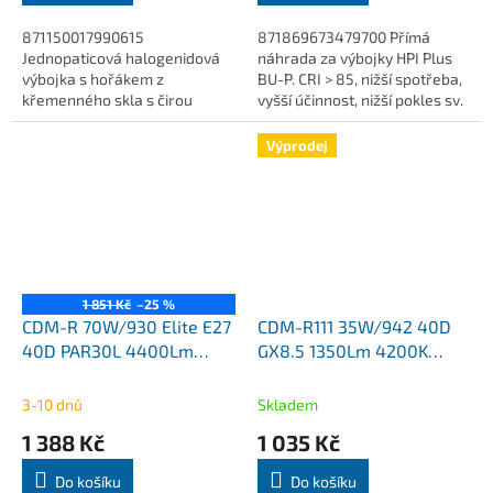
871150017990615
871869673479700 Přímá
Jednopaticová halogenidová
náhrada za výbojky HPI Plus
výbojka s hořákem z
BU-P. CRI > 85, nižší spotřeba,
křemenného skla s čirou
vyšší účinnost, nižší pokles sv.
vnější baňkou. Vysoká
toku v čase. Možnost provozu
bezpečnost a vizuální komfort
v jakékoliv poloze pro 230 i...
Výprodej
po celou dobu životnosti.
Minimální...
1 851 Kč
–25 %
CDM-R 70W/930 Elite E27
CDM-R111 35W/942 40D
40D PAR30L 4400Lm
GX8.5 1350Lm 4200K
3000K MASTER Colour
MASTER Colour výbojka
Philips
Philips DOPRODEJ 3KS
3-10 dnů
Skladem
1 388 Kč
1 035 Kč
Do košíku
Do košíku