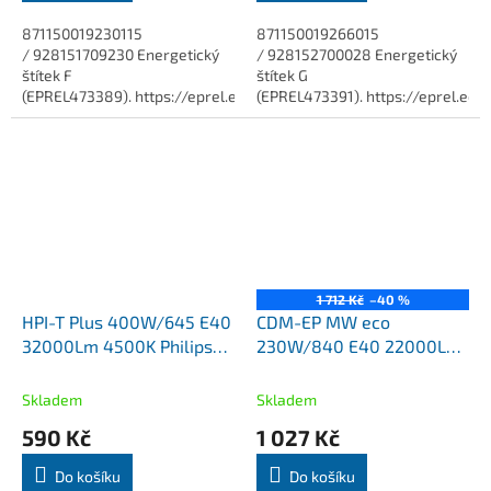
871150019230115
871150019266015
/ 928151709230 Energetický
/ 928152700028 Energetický
štítek F
štítek G
(EPREL473389). https://eprel.ec.europa.eu/screen/product/light
(EPREL473391). https://eprel.ec
Servisní doba života 4 roky...
Servisní doba života 4 roky...
1 712 Kč
–40 %
HPI-T Plus 400W/645 E40
CDM-EP MW eco
32000Lm 4500K Philips
230W/840 E40 22000Lm
MASTER
4000K MASTERColour
Philips DOPRODEJ
Skladem
Skladem
590 Kč
1 027 Kč
Do košíku
Do košíku