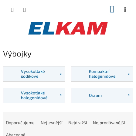
Přejít
NÁKUP
na
obsah
KOŠÍK
Výbojky
Vysokotlaké
Kompaktní
sodíkové
halogenidové
Vysokotlaké
Osram
halogenidové
Ř
a
Doporučujeme
Nejlevnější
Nejdražší
Nejprodávanější
z
e
Abecedně