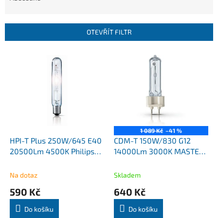
n
í
p
OTEVŘÍT FILTR
r
o
V
d
ý
u
p
k
i
t
s
ů
p
r
o
1 089 Kč
–41 %
d
HPI-T Plus 250W/645 E40
CDM-T 150W/830 G12
u
20500Lm 4500K Philips
14000Lm 3000K MASTER
k
MASTER
Colour Philips
t
Na dotaz
Skladem
ů
590 Kč
640 Kč
Do košíku
Do košíku