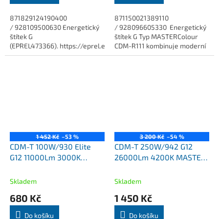
871829124190400
871150021389110
/ 928109500630 Energetický
/ 928096605330 Energetický
štítek G
štítek G Typ MASTERColour
(EPREL473366). https://eprel.ec.europa.eu/screen/product/light
CDM-R111 kombinuje moderní
Kompaktní keramická
vzhled hliníkového
halogenidová reflektorová...
halogenového zdroje (Aluline
111) s dlouhou...
1 452 Kč
–53 %
3 200 Kč
–54 %
CDM-T 100W/930 Elite
CDM-T 250W/942 G12
G12 11000Lm 3000K
26000Lm 4200K MASTER
MASTER Colour Philips
Colour Philips
Skladem
Skladem
680 Kč
1 450 Kč
Do košíku
Do košíku