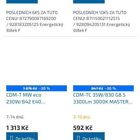
POSLEDNÍCH 6KS ZA TUTO
POSLEDNÍCH 10KS ZA TUTO
CENU! 872790087169200
CENU! 871150021112515
/ 928183205125 Energetický
/ 928094205131 Energetický
štítek F
štítek F
(EPREL473251). https://eprel.ec.europa.eu/screen/product/lightso
(EPREL473354). https://eprel.ec
Řada...
1 876 Kč
–30 %
847 Kč
–30 %
CDM-T MW eco
CDM-TC 35W/830 G8.5
230W/842 E40
3300Lm 3000K MASTER
22000/28000Lm 4500K
Colour Philips
MASTERColour Philips
7-14 dnů
3-10 dnů
1 313 Kč
592 Kč
Do košíku
Do košíku