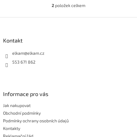
2
položek celkem
O
v
l
Z
á
á
d
p
a
a
Kontakt
c
t
í
í
elkam
@
elkam.cz
p
r
553 671 862
v
k
y
v
ý
Informace pro vás
p
i
Jak nakupovat
s
u
Obchodní podmínky
Podmínky ochrany osobních údajů
Kontakty
Reklamační řád