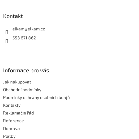
á
á
d
p
a
a
Kontakt
c
t
í
í
elkam
@
elkam.cz
p
r
553 671 862
v
k
y
v
ý
Informace pro vás
p
i
Jak nakupovat
s
u
Obchodní podmínky
Podmínky ochrany osobních údajů
Kontakty
Reklamační řád
Reference
Doprava
Platby