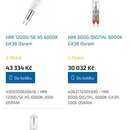
k
i
t
s
ů
p
r
o
d
HMI 12000/SE XS 6000K
HMI 6000/DIGITAL 6000K
u
GX38 Osram
GX38 Osram
k
t
3-10 dnů
3-10 dnů
ů
43 334 Kč
30 032 Kč
Do košíku
Do košíku
4050300650418 / HMI
4062172005890 / HMI
12000/SE XS, 6000K, 300h
6000/DIGITAL, 6000K, GX38,
OSRAM
500h OSRAM.