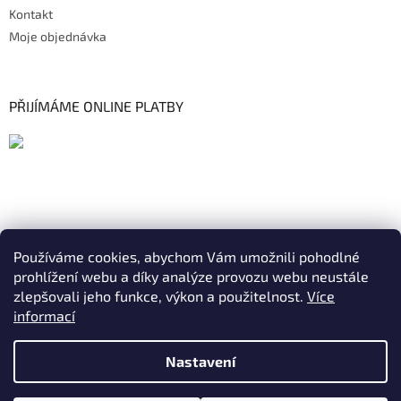
Kontakt
Moje objednávka
PŘIJÍMÁME ONLINE PLATBY
Používáme cookies, abychom Vám umožnili pohodlné
prohlížení webu a díky analýze provozu webu neustále
zlepšovali jeho funkce, výkon a použitelnost.
Více
informací
Nastavení
Vytvořil Shoptet
|
Realizoval Appgrade