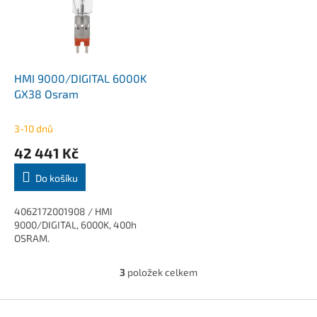
HMI 9000/DIGITAL 6000K
GX38 Osram
3-10 dnů
42 441 Kč
Do košíku
4062172001908 / HMI
9000/DIGITAL, 6000K, 400h
OSRAM.
3
položek celkem
O
v
l
Z