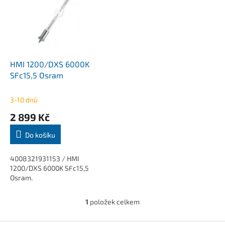
k
i
t
s
ů
p
r
o
d
HMI 1200/DXS 6000K
u
SFc15,5 Osram
k
t
3-10 dnů
ů
2 899 Kč
Do košíku
4008321931153 / HMI
1200/DXS 6000K SFc15,5
Osram.
1
položek celkem
O
v
l