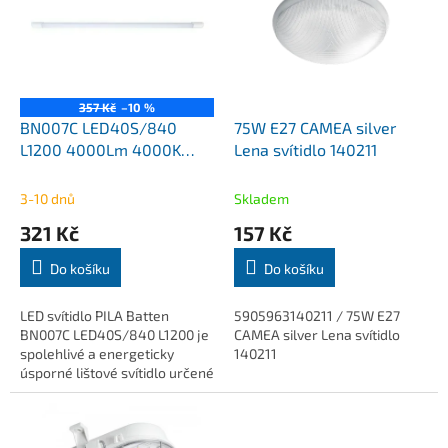
k
i
t
s
ů
p
r
o
357 Kč
–10 %
d
BN007C LED40S/840
75W E27 CAMEA silver
u
L1200 4000Lm 4000K
Lena svítidlo 140211
k
lištové svítidlo 120cm PILA
t
3-10 dnů
Skladem
ů
321 Kč
157 Kč
Do košíku
Do košíku
LED svítidlo PILA Batten
5905963140211 / 75W E27
BN007C LED40S/840 L1200 je
CAMEA silver Lena svítidlo
spolehlivé a energeticky
140211
úsporné lištové svítidlo určené
pro všeobecné osvětlení. Díky
světelnému toku 4000 lm,
účinnosti 100...