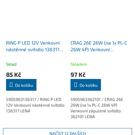
délka kabelu 2m.
RING P LED 12V Venkovní
CRAG 26E 26W (na 1x PL-C
nástěnné svítidlo 138317
26W 4P) Venkovní
LENA DOPRODEJ 1KS
zápustné svítidlo 362101
LENA DOPRODEJ 1KS
Sklad
Skladem
85 Kč
97 Kč
Do košíku
Do košíku
5905963138317 / RING P LED
5905963362101 / CRAG 26E
12V Venkovní nástěnné svítidlo
26W (na 1x PL-C 26W 4P)
138317 LENA
Venkovní zápustné svítidlo
362101 LENA
NAČÍST 12 DALŠÍCH