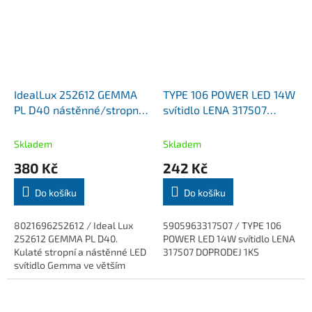
IdealLux 252612 GEMMA
TYPE 106 POWER LED 14W
PL D40 nástěnné/stropní
svítidlo LENA 317507
LED svítidlo 24W Ø395mm
DOPRODEJ 1KS
2880lm 3000K IP20 bílá
Skladem
Skladem
380 Kč
242 Kč
Do košíku
Do košíku
8021696252612 / Ideal Lux
5905963317507 / TYPE 106
252612 GEMMA PL D40.
POWER LED 14W svítidlo LENA
Kulaté stropní a nástěnné LED
317507 DOPRODEJ 1KS
svítidlo Gemma ve větším
bílém provedení o
průměru 39,5...