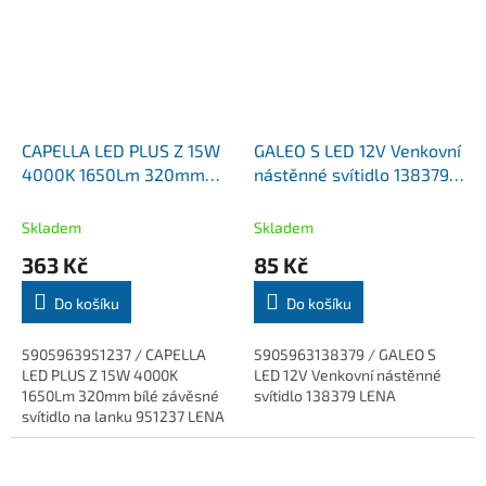
CAPELLA LED PLUS Z 15W
GALEO S LED 12V Venkovní
4000K 1650Lm 320mm
nástěnné svítidlo 138379
bílé závěsné svítidlo na
LENA DOPRODEJ 1KS
lanku 951237 LENA
Skladem
Skladem
DOPRODEJ 1KS
363 Kč
85 Kč
Do košíku
Do košíku
5905963951237 / CAPELLA
5905963138379 / GALEO S
LED PLUS Z 15W 4000K
LED 12V Venkovní nástěnné
1650Lm 320mm bílé závěsné
svítidlo 138379 LENA
svítidlo na lanku 951237 LENA
DOPRODEJ 1KS
15W/1650Lm/120D/4000K.
Rozměry 320/177/2200mm.