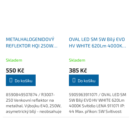
METALHALOGENIDOVÝ
OVAL LED SM 5W Bílý EVO
REFLEKTOR HQI 250W
HV WHITE 620Lm 4000K
R3007-250 asy Ecolite
Svítidlo LENA 911071
Ecoplanet bílý
Skladem
Skladem
550 Kč
385 Kč
Do košíku
Do košíku
8590849507874 / R3007-
5905963911071 / OVAL LED SM
250 Venkovní reflektor na
5W Bílý EVO HV WHITE 620Lm
metalhal. Výbojku E40, 250W,
4000K Svítidlo LENA 911071 IP:
asymetrický bílý - neobsahuje
44 Max. příkon: 5W Svítivost:
zdroj.
620lm Barva Světla: 4000K
(840) Rozměry: 170mm x 125
mm...