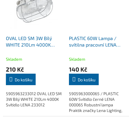
OVAL LED SM 3W Bílý
PLASTIC 60W Lampa /
WHITE 210Lm 4000K
svítilna pracovní LENA
Svítidlo LENA 233012
000065
Skladem
Skladem
210 Kč
140 Kč
Do košíku
Do košíku
5905963233012 OVAL LED SM
5905963000065 / PLASTIC
3W Bílý WHITE 210Lm 4000K
60W Svítidlo černé LENA
Svítidlo LENA 233012
000065 Robustní lampa
Praktik značky Lena Lighting,
je určena především do dílny.
Lampa je vyrobena z odolného
plastu, černé...