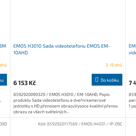
03M
EMOS H3010 Sada videotelefonu EMOS EM-
EM
10AHD
vid
 dnů
3-10 dnů
ku
Do košíku
6 153 Kč
7 
8592920090329 / EMOS H3010 / EM-10AHD. Popis
859
,
produktu Sada videotelefonu a dveřní kamerové
par
jednotky s HD přenosem obrazuVysoce kvalitní přenos
1 p
obrazu za všech světelných...
-09D
Kód:
8592920117569 / EMOS H4031 / IP-09C