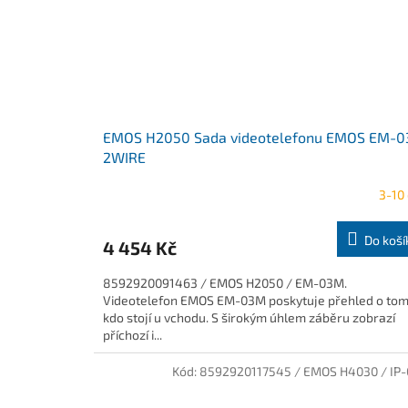
EMOS H2050 Sada videotelefonu EMOS EM-
2WIRE
3-10
Do koší
4 454 Kč
8592920091463 / EMOS H2050 / EM-03M.
Videotelefon EMOS EM-03M poskytuje přehled o tom
kdo stojí u vchodu. S širokým úhlem záběru zobrazí
příchozí i...
Kód:
8592920117545 / EMOS H4030 / IP