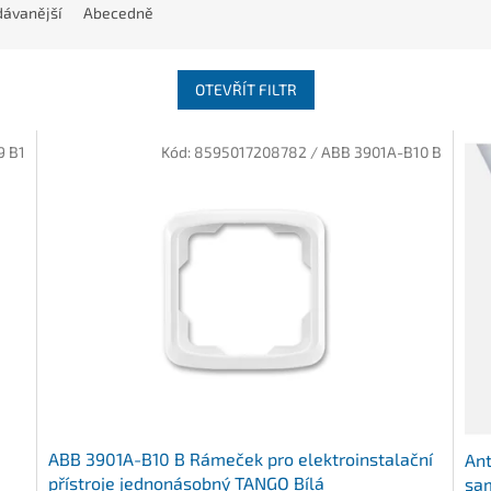
ávanější
Abecedně
OTEVŘÍT FILTR
9 B1
Kód:
8595017208782 / ABB 3901A-B10 B
ABB 3901A-B10 B Rámeček pro elektroinstalační
Ant
přístroje jednonásobný TANGO Bílá
sa