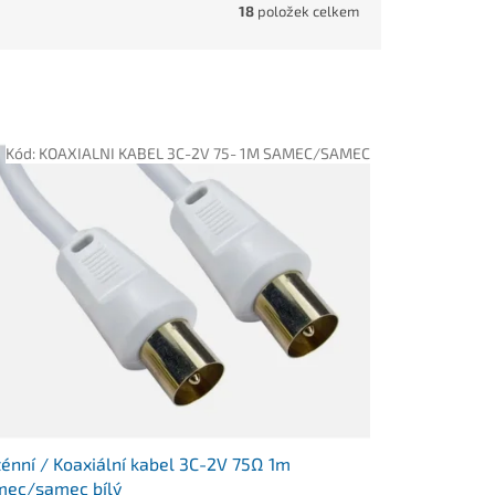
18
položek celkem
Kód:
KOAXIALNI KABEL 3C-2V 75- 1M SAMEC/SAMEC
énní / Koaxiální kabel 3C-2V 75Ω 1m
mec/samec bílý