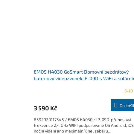
EMOS H4030 GoSmart Domovní bezdrátový
bateriový videozvonek IP-09D s WiFi a solárn
panelem
3-10
Do koší
3 590 Kč
8592920117545 / EMOS H4030 / IP-09D přenosová
frekvence 2,4 GHz WIFI podporované OS Android, iOS
noční vidění ano maximální úhel záběru...