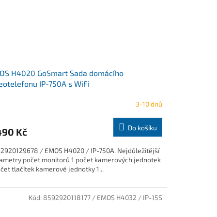
OS H4020 GoSmart Sada domácího
eotelefonu IP-750A s WiFi
3-10 dnů
Do košíku
490 Kč
2920129678 / EMOS H4020 / IP-750A. Nejdůležitější
ametry počet monitorů 1 počet kamerových jednotek
očet tlačítek kamerové jednotky 1...
Kód:
8592920118177 / EMOS H4032 / IP-15S