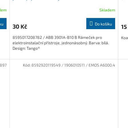
dem
Skladem
ku
Do košíku
30 Kč
15
8595017208782 / ABB 3901A-B10 B Rámeček pro
Koa
elektroinstalační přístroje, jednonásobný. Barva: bílá.
Design: Tango®
897
Kód:
8592920119549 / 1906010511 / EMOS A6000.4