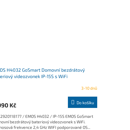
OS H4032 GoSmart Domovní bezdrátový
eriový videozvonek IP-15S s WiFi
3-10 dnů
Do košíku
990 Kč
2920118177 / EMOS H4032 / IP-15S EMOS GoSmart
ovní bezdrátový bateriový videozvonek s WiFi.
nosová frekvence 2,4 GHz WIFI podporované OS...