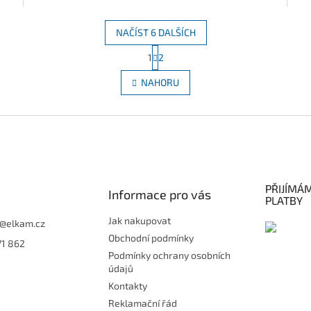
NAČÍST 6 DALŠÍCH
S
1
2
O
t
r
v
NAHORU
á
l
n
á
k
d
o
a
v
c
á
í
n
p
í
r
PŘIJÍMÁ
Informace pro vás
v
PLATBY
k
y
Jak nakupovat
@
elkam.cz
v
Obchodní podmínky
71 862
ý
Podmínky ochrany osobních
p
údajů
i
s
Kontakty
u
Reklamační řád