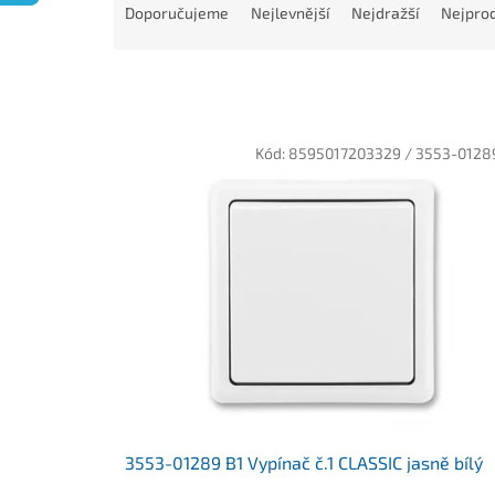
a
Doporučujeme
Nejlevnější
Nejdražší
Nejprod
z
e
n
í
p
V
r
Kód:
8595017203329 / 3553-0128
ý
o
p
d
i
u
s
k
p
t
r
ů
o
d
u
k
t
ů
3553-01289 B1 Vypínač č.1 CLASSIC jasně bílý