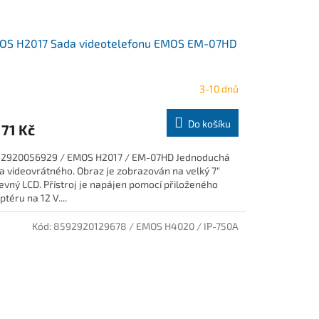
OS H2017 Sada videotelefonu EMOS EM-07HD
3-10 dnů
Do košíku
171 Kč
2920056929 / EMOS H2017 / EM-07HD Jednoduchá
a videovrátného. Obraz je zobrazován na velký 7"
evný LCD. Přístroj je napájen pomocí přiloženého
téru na 12 V....
Kód:
8592920129678 / EMOS H4020 / IP-750A