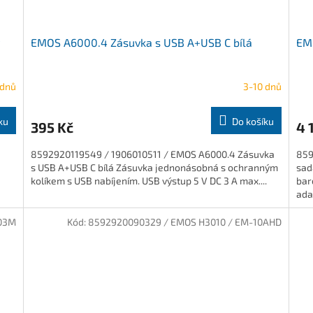
EMOS A6000.4 Zásuvka s USB A+USB C bílá
EM
 dnů
3-10 dnů
ku
Do košíku
395 Kč
4 
8592920119549 / 1906010511 / EMOS A6000.4 Zásuvka
859
s USB A+USB C bílá Zásuvka jednonásobná s ochranným
sad
kolíkem s USB nabíjením. USB výstup 5 V DC 3 A max....
bar
adap
-03M
Kód:
8592920090329 / EMOS H3010 / EM-10AHD