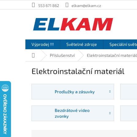
Přejít
553 671 862
elkam@elkam.cz
na
obsah
Výprodej !!!
Světelné zdroje
Speciální svět
Domů
Příslušenství
Elektroinstalační materiál
Elektroinstalační materiál
Prodlužky a zásuvky
Bezdrátové video
zvonky
Ř