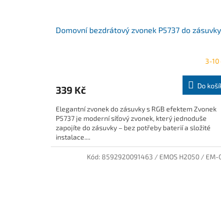
Domovní bezdrátový zvonek P5737 do zásuvky
3-10
Do koší
339 Kč
Elegantní zvonek do zásuvky s RGB efektem Zvonek
P5737 je moderní síťový zvonek, který jednoduše
zapojíte do zásuvky – bez potřeby baterií a složité
instalace....
Kód:
8592920091463 / EMOS H2050 / EM