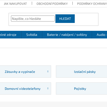
JAK NAKUPOVAT
OBCHODNÍ PODMÍNKY
PODMÍNKY OCHRANY
HLEDAT
elné zdroje
Svítidla
Baterie / nabíjení / svítilny
Audio 
Zásuvky a vypínače
Izolační pásky
Domovní videotelefony
Pojistky