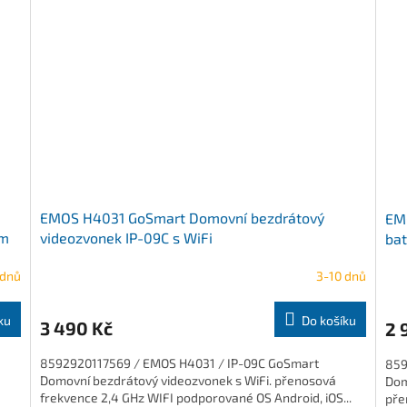
EMOS H4031 GoSmart Domovní bezdrátový
EM
ím
videozvonek IP-09C s WiFi
bat
 dnů
3-10 dnů
ku
Do košíku
3 490 Kč
2 
8592920117569 / EMOS H4031 / IP-09C GoSmart
859
Domovní bezdrátový videozvonek s WiFi. přenosová
Dom
frekvence 2,4 GHz WIFI podporované OS Android, iOS...
pře