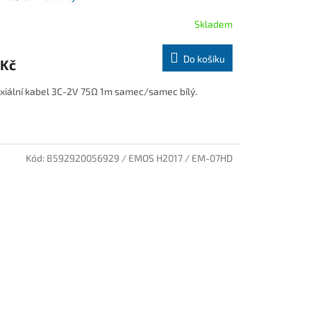
Skladem
Do košíku
 Kč
xiální kabel 3C-2V 75Ω 1m samec/samec bílý.
Kód:
8592920056929 / EMOS H2017 / EM-07HD