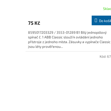
Skla
Do koší
75 Kč
8595017203329 / 3553-01289 B1 Bílý jednopólový
spínač č. 1 ABB Classic slouží k ovládání jednoho
přístroje z jednoho místa. Zásuvky a vypínače Classic
jsou léty prověřenou...
Kód:
67