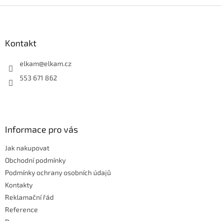
l
Z
á
á
d
p
a
a
Kontakt
c
t
í
í
elkam
@
elkam.cz
p
r
553 671 862
v
k
y
v
ý
Informace pro vás
p
i
Jak nakupovat
s
u
Obchodní podmínky
Podmínky ochrany osobních údajů
Kontakty
Reklamační řád
Reference