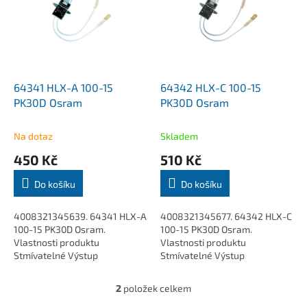
k
i
t
s
ů
p
r
o
d
64341 HLX-A 100-15
64342 HLX-C 100-15
u
PK30D Osram
PK30D Osram
k
t
Na dotaz
Skladem
ů
450 Kč
510 Kč
Do košíku
Do košíku
4008321345639. 64341 HLX-A
4008321345677. 64342 HLX-C
100-15 PK30D Osram.
100-15 PK30D Osram.
Vlastnosti produktu
Vlastnosti produktu
Stmívatelné Výstup
Stmívatelné Výstup
infračerveného záření, které
infračerveného záření, které
poskytuje světlo v nejhorších
poskytuje světlo v nejhorších
2
položek celkem
O
podmínkách...
podmínkách Výhody...
v