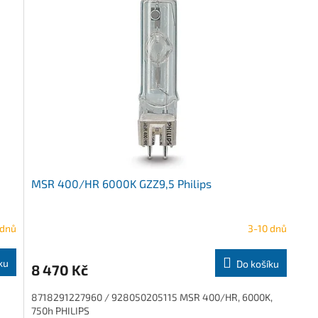
MSR 400/HR 6000K GZZ9,5 Philips
 dnů
3-10 dnů
ku
Do košíku
8 470 Kč
8718291227960 / 928050205115 MSR 400/HR, 6000K,
750h PHILIPS