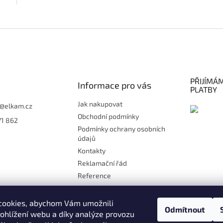
O
v
l
á
d
a
c
PŘIJÍMÁ
í
Informace pro vás
PLATBY
p
r
Jak nakupovat
@
elkam.cz
v
Obchodní podmínky
71 862
k
Podmínky ochrany osobních
y
údajů
v
ý
Kontakty
p
Reklamační řád
i
Reference
s
u
Doprava
Platby
cookies, abychom Vám umožnili
Odmítnout
Kontakt
ohlížení webu a díky analýze provozu