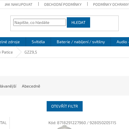
JAK NAKUPOVAT
OBCHODNÍ PODMÍNKY
PODMÍNKY OCHRANY
HLEDAT
elné zdroje
Svítidla
Baterie / nabíjení / svítilny
Audio 
 Patice
GZZ9,5
ávanější
Abecedně
OTEVŘÍT FILTR
ITAL
Kód:
8718291227960 / 928050205115