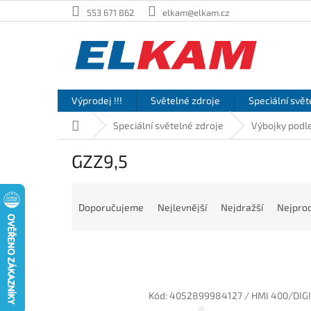
Přejít
553 671 862
elkam@elkam.cz
na
obsah
Výprodej !!!
Světelné zdroje
Speciální svět
Domů
Speciální světelné zdroje
Výbojky podle
GZZ9,5
Ř
a
Doporučujeme
Nejlevnější
Nejdražší
Nejprod
z
e
n
í
p
V
r
Kód:
4052899984127 / HMI 400/DIG
ý