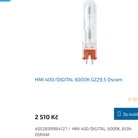
o
p
d
i
u
s
k
p
t
r
ů
o
d
u
k
t
ů
HMI 400/DIGITAL 6000K GZZ9,5 Osram
3-10
Do koší
2 510 Kč
4052899984127 / HMI 400/DIGITAL, 6000K, 650h
OSRAM