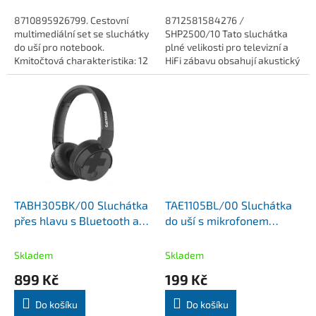
8710895926799. Cestovní
8712581584276 /
multimediální set se sluchátky
SHP2500/10 Tato sluchátka
do uší pro notebook.
plné velikosti pro televizní a
Kmitočtová charakteristika: 12
HiFi zábavu obsahují akustický
- 22 000 Hz. Impedance: 16
reflektor pro zvýšený výkon
ohmů. Citlivost: 106 dB.
basů.
Citlivost...
TABH305BK/00 Sluchátka
TAE1105BL/00 Sluchátka
přes hlavu s Bluetooth a
do uší s mikrofonem
ANC Philips
modré Philips
Skladem
Skladem
899 Kč
199 Kč
Do košíku
Do košíku