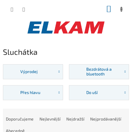
Přejít
NÁKUP
na
obsah
KOŠÍK
Sluchátka
Bezdrátová a
Výprodej
bluetooth
Přes hlavu
Do uší
Ř
a
Doporučujeme
Nejlevnější
Nejdražší
Nejprodávanější
z
e
Abecedně