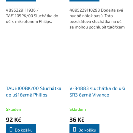
4895229111936 /
4895229110298 Dodejte své
TAE1105PK/00 Sluchátka do
hudbě nálož basů. Tato
uší s mikrofonem Philips.
bezdrátová sluchátka na uši
se mohou pochlubit tlačítkem
zvýraznění basů, takže je
můžete kdykoli vylepšit.
Získáte až 29 hodin...
TAUE100BK/00 Sluchátka
V-34883 sluchátka do uší
do uší černé Philips
SR3 černé Vivanco
Skladem
Skladem
92 Kč
36 Kč
Do košíku
Do košíku