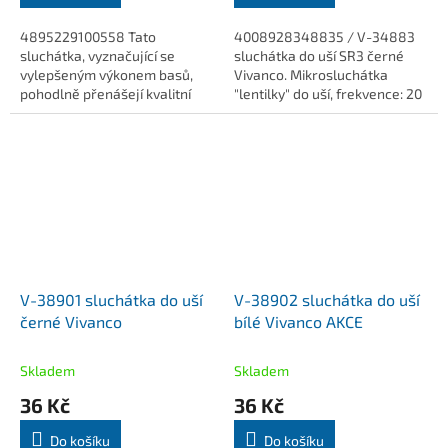
4895229100558 Tato
4008928348835 / V-34883
sluchátka, vyznačující se
sluchátka do uší SR3 černé
vylepšeným výkonem basů,
Vivanco. Mikrosluchátka
pohodlně přenášejí kvalitní
"lentilky" do uší, frekvence: 20
hudbu do vašich uší.
- 20,000 Hz, citlivost: 81 dB,
impedance: 32 Ohm, délka
kabelu: 1,2...
V-38901 sluchátka do uší
V-38902 sluchátka do uší
černé Vivanco
bílé Vivanco AKCE
Skladem
Skladem
36 Kč
36 Kč
Do košíku
Do košíku