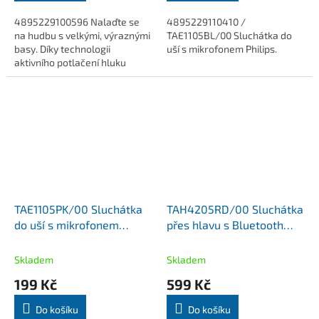
4895229100596 Nalaďte se
4895229110410 /
na hudbu s velkými, výraznými
TAE1105BL/00 Sluchátka do
basy. Díky technologii
uší s mikrofonem Philips.
aktivního potlačení hluku
Active Noise Cancelling (ANC)
vás nic nevyruší. Tato
bezdrátová...
TAE1105PK/00 Sluchátka
TAH4205RD/00 Sluchátka
do uší s mikrofonem
přes hlavu s Bluetooth
růžové Philips
Philips
Skladem
Skladem
199 Kč
599 Kč
Do košíku
Do košíku