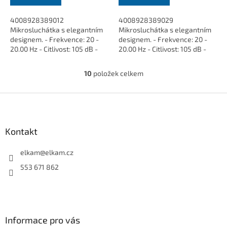
4008928389012
4008928389029
Mikrosluchátka s elegantním
Mikrosluchátka s elegantním
designem. - Frekvence: 20 -
designem. - Frekvence: 20 -
20.00 Hz - Citlivost: 105 dB -
20.00 Hz - Citlivost: 105 dB -
Impedance: 32ohm - Délka
Impedance: 32ohm - Délka
kabelu: 1,2 m - 3,5mm jack -
kabelu: 1,2 m - 3,5mm jack -
10
položek celkem
O
Barva: černá
Barva: bílá
v
l
Z
á
á
d
p
a
a
Kontakt
c
t
í
í
elkam
@
elkam.cz
p
r
553 671 862
v
k
y
v
ý
Informace pro vás
p