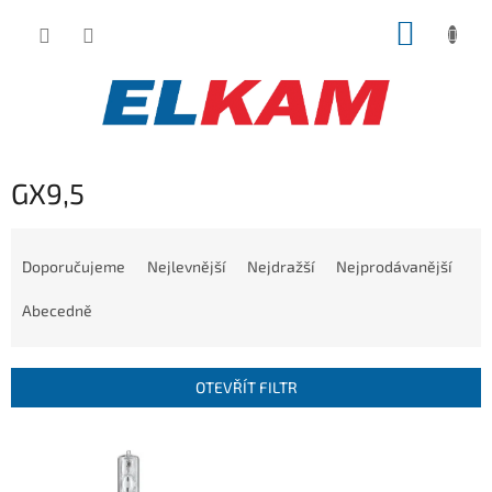
Přejít
NÁKUP
na
obsah
KOŠÍK
GX9,5
Ř
a
Doporučujeme
Nejlevnější
Nejdražší
Nejprodávanější
z
e
Abecedně
n
í
p
OTEVŘÍT FILTR
r
o
V
d
ý
u
p