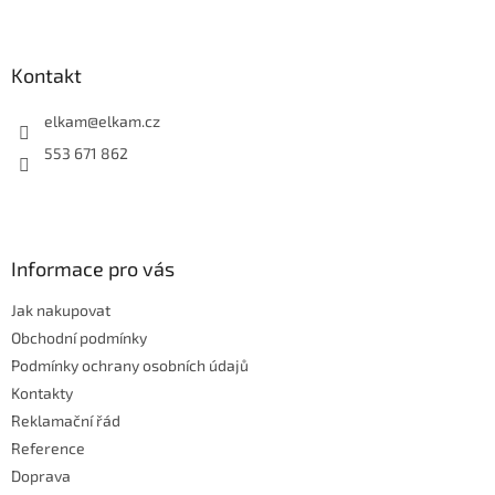
Z
á
á
d
p
a
a
Kontakt
c
t
í
í
elkam
@
elkam.cz
p
r
553 671 862
v
k
y
v
ý
Informace pro vás
p
i
Jak nakupovat
s
u
Obchodní podmínky
Podmínky ochrany osobních údajů
Kontakty
Reklamační řád
Reference
Doprava