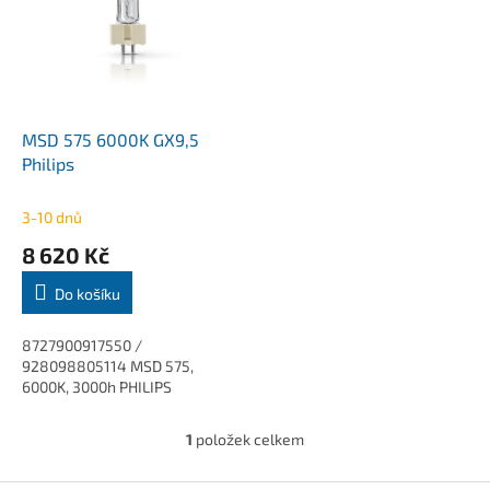
k
i
t
s
ů
p
r
o
d
MSD 575 6000K GX9,5
u
Philips
k
t
3-10 dnů
ů
8 620 Kč
Do košíku
8727900917550 /
928098805114 MSD 575,
6000K, 3000h PHILIPS
1
položek celkem
O
v
l