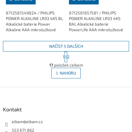
8712581549824 / PHILIPS
8712581657581 / PHILIPS
POWER ALKALINE LR03 4KS BL
POWER ALKALINE LR03 4KS
Alkalické baterie Power
BAL Alkalické baterie
Alkaline AAA mikrotužkové
PowerLife AAA mikrotužkové
(1,5V).
(1,5V).
NAČÍST 5 DALŠÍCH
S
1
2
t
O
r
17
položek celkem
v
á
l
NAHORU
n
á
k
d
o
v
Z
a
á
c
á
n
í
p
í
p
a
Kontakt
r
t
v
í
elkam
@
elkam.cz
k
y
553 671 862