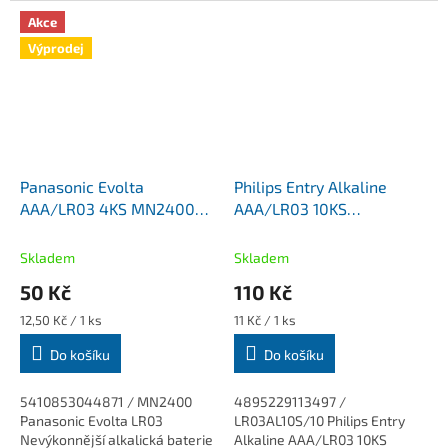
Akce
Výprodej
Panasonic Evolta
Philips Entry Alkaline
AAA/LR03 4KS MN2400
AAA/LR03 10KS
mikrotužkové alkalické
LR03AL10S/10
baterie
mikrotužková alkalická
Skladem
Skladem
baterie
50 Kč
110 Kč
Měrná
Měrná
12,50 Kč / 1 ks
11 Kč / 1 ks
cena:
cena:
Do košíku
Do košíku
5410853044871 / MN2400
4895229113497 /
Panasonic Evolta LR03
LR03AL10S/10 Philips Entry
Nevýkonnější alkalická baterie
Alkaline AAA/LR03 10KS