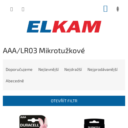
Přejít
NÁKUP
na
obsah
KOŠÍK
AAA/LR03 Mikrotužkové
Ř
a
Doporučujeme
Nejlevnější
Nejdražší
Nejprodávanější
z
e
Abecedně
n
í
p
OTEVŘÍT FILTR
r
o
V
d
ý
u
p