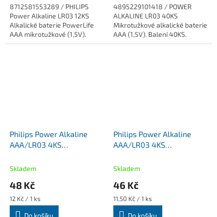
8712581553289 / PHILIPS
4895229101418 / POWER
Power Alkaline LR03 12KS
ALKALINE LR03 40KS
Alkalické baterie PowerLife
Mikrotužkové alkalické baterie
AAA mikrotužkové (1,5V).
AAA (1,5V). Balení 40KS.
Power Alkaline, alkalické
baterie jsou 6x lepší než
průměrné...
Philips Power Alkaline
Philips Power Alkaline
AAA/LR03 4KS
AAA/LR03 4KS
LR03P4B/10 mikrotužkové
LR03P4F/10 mikrotužkové
alkalické baterie
alkalické baterie
Skladem
Skladem
48 Kč
46 Kč
Měrná
Měrná
12 Kč / 1 ks
11,50 Kč / 1 ks
cena:
cena:
Do košíku
Do košíku