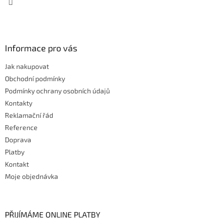
v
ý
p
i
s
Informace pro vás
u
Jak nakupovat
Obchodní podmínky
Podmínky ochrany osobních údajů
Kontakty
Reklamační řád
Reference
Doprava
Platby
Kontakt
Moje objednávka
PŘIJÍMÁME ONLINE PLATBY