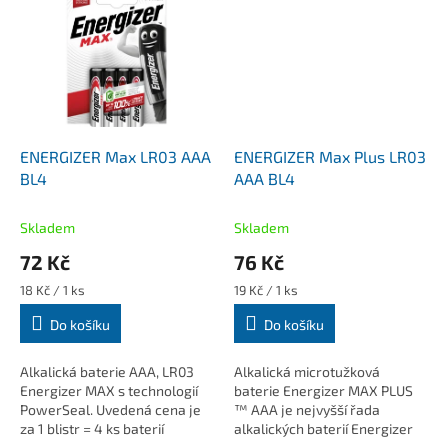
ENERGIZER Max LR03 AAA
ENERGIZER Max Plus LR03
BL4
AAA BL4
Skladem
Skladem
72 Kč
76 Kč
Měrná
Měrná
18 Kč / 1 ks
19 Kč / 1 ks
cena:
cena:
Do košíku
Do košíku
Alkalická baterie AAA, LR03
Alkalická microtužková
Energizer MAX s technologií
baterie Energizer MAX PLUS
PowerSeal. Uvedená cena je
™ AAA je nejvyšší řada
za 1 blistr = 4 ks baterií
alkalických baterií Energizer