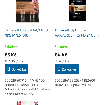
k
i
t
s
ů
p
r
o
d
Duracell Basic AAA/LR03
Duracell Optimum
u
4KS MN2400
AAA/LR03 4KS MX2400
k
mikrotužkové alkalické
mikrotužkové alkalické
t
baterie
baterie
Skladem
Skladem
ů
65 Kč
84 Kč
Měrná
Měrná
16,25 Kč / 1 ks
21 Kč / 1 ks
cena:
cena:
Do košíku
Do košíku
5000394077164 / MN2400
5000394158726 / MN2400
DURACELL BASIC LR03
DURACELL Optimum LR03
Mikrotužkové alkalické baterie
basic Duracell AAA.