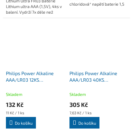
Lithium Ultra FR03 Baterie
chloridová* napětí baterie 1,5
Lithium ultra AAA (1,5V), 4ks v
V* zaměnitelné za typy AAA,
balení. Vydrží 7x déle než
LR03, AM4, 24A, MN2400*
klasické alkalické baterie.
alkalické...
Philips Power Alkaline
Philips Power Alkaline
AAA/LR03 12KS
AAA/LR03 40KS
LR03P12W/10
LR03P40FP/10
mikrotužkové alkalické
mikrotužkové alkalické
Skladem
Skladem
baterie
baterie
132 Kč
305 Kč
Měrná
Měrná
11 Kč / 1 ks
7,63 Kč / 1 ks
cena:
cena:
Do košíku
Do košíku