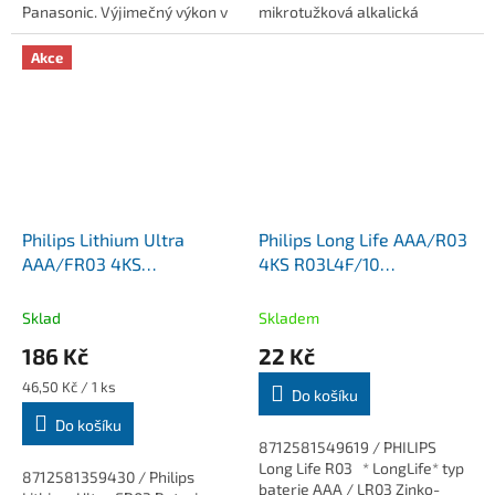
Panasonic. Výjimečný výkon v
mikrotužková alkalická
zařízeních se střední a
baterie. CENA ZA 10KS!
vysokou energetickou
Alkalická technologie je
Akce
náročností. Řada...
ideální pro energet. náročná
zařízení....
Philips Lithium Ultra
Philips Long Life AAA/R03
AAA/FR03 4KS
4KS R03L4F/10
FR03LB4A/10
mikrotužkové Zinko-
mikrotužkové lithiové
chloridové baterie
Sklad
Skladem
baterie
186 Kč
22 Kč
Měrná
46,50 Kč / 1 ks
Do košíku
cena:
Do košíku
8712581549619 / PHILIPS
Long Life R03 * LongLife* typ
8712581359430 / Philips
baterie AAA / LR03 Zinko-