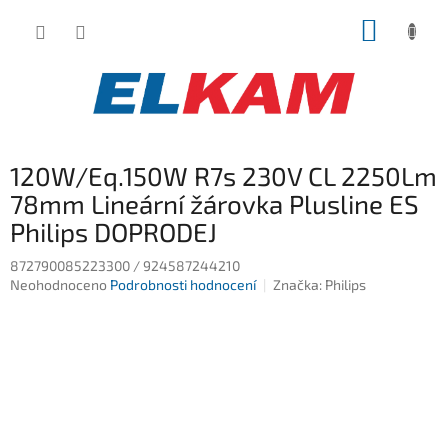
Přejít
NÁKUP
na
obsah
KOŠÍK
120W/Eq.150W R7s 230V CL 2250Lm
78mm Lineární žárovka Plusline ES
Philips DOPRODEJ
872790085223300 / 924587244210
Průměrné
Neohodnoceno
Podrobnosti hodnocení
Značka:
Philips
hodnocení
produktu
je
0,0
z
5
hvězdiček.