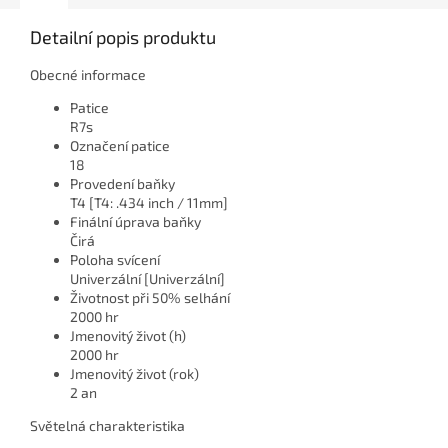
Detailní popis produktu
Obecné informace
Patice
R7s
Označení patice
18
Provedení baňky
T4 [T4: .434 inch / 11mm]
Finální úprava baňky
Čirá
Poloha svícení
Univerzální [Univerzální]
Životnost při 50% selhání
2000 hr
Jmenovitý život (h)
2000 hr
Jmenovitý život (rok)
2 an
Světelná charakteristika