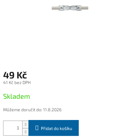
49 Kč
41 Kč bez DPH
Měrná
Skladem
cena:
Můžeme doručit do:
11.8.2026
Přidat do košíku