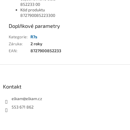
852233 00
Kód produktu
872790085223300
Doplňkové parametry
Kategorie
:
R7s
Záruka
:
2 roky
EAN
:
8727900852233
Z
á
p
a
Kontakt
t
í
elkam
@
elkam.cz
553 671 862