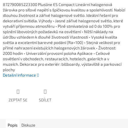
872790085223300 Plusline ES Compact Lineární halogenová
žárovka pro síťové napětí s špičkovou kvalitou a spolehlivostí. Nabízí
dlouhou životnost a zářivé halogenové světlo. Ideální řešení pro
dekorativní svítidla. Výhody • Jasné zářivé halogenové světlo, které
vytváří příjemnou atmosféru • Plně stmívatelná od 0 do 100% pro
splnění libovolných požadavků na osvětlení • Nížší náklady na
údržbu vzhledem k dlouhé životnosti Vlastnosti • Vysoká kvalita
světla a excelentní barevné podání (Ra=100) • Stejná velikost pro
přímé nahrazení existujících halogenových žárovek • Životnost:
2000 hodin • Univerzální provozní poloha Aplikace • Celkové
osvětlení v obchodech, restauracích, hotelech, galeriích a v
muzeích. Dekorace pro exteriér: billboardy, výstaviště a parkovací
plochy
Detailní informace
ZEPTAT SE
SDÍLET
Popis
Diskuze