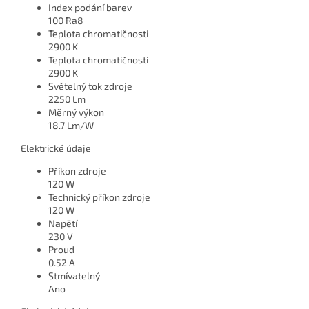
Index podání barev
100 Ra8
Teplota chromatičnosti
2900 K
Teplota chromatičnosti
2900 K
Světelný tok zdroje
2250 Lm
Měrný výkon
18.7 Lm/W
Elektrické údaje
Příkon zdroje
120 W
Technický příkon zdroje
120 W
Napětí
230 V
Proud
0.52 A
Stmívatelný
Ano