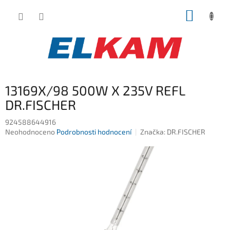
Přejít
NÁKUP
na
obsah
KOŠÍK
13169X/98 500W X 235V REFL
DR.FISCHER
924588644916
Průměrné
Neohodnoceno
Podrobnosti hodnocení
Značka:
DR.FISCHER
hodnocení
produktu
je
0,0
z
5
hvězdiček.