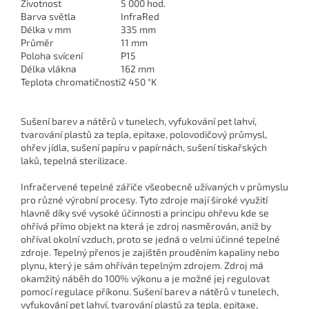
Životnost
5 000 hod.
Barva světla
InfraRed
Délka v mm
335 mm
Průměr
11 mm
Poloha svícení
P15
Délka vlákna
162 mm
Teplota chromatičnosti
2 450 °K
Sušení barev a nátěrů v tunelech, vyfukování pet lahví,
tvarování plastů za tepla, epitaxe, polovodičový průmysl,
ohřev jídla, sušení papíru v papírnách, sušení tiskařských
laků, tepelná sterilizace.
Infračervené tepelné zářiče všeobecně užívaných v průmyslu
pro různé výrobní procesy. Tyto zdroje mají široké využití
hlavně díky své vysoké účinnosti a principu ohřevu kde se
ohřívá přímo objekt na která je zdroj nasměrován, aniž by
ohříval okolní vzduch, proto se jedná o velmi účinné tepelné
zdroje. Tepelný přenos je zajištěn prouděním kapaliny nebo
plynu, který je sám ohříván tepelným zdrojem. Zdroj má
okamžitý náběh do 100% výkonu a je možné jej regulovat
pomocí regulace příkonu. Sušení barev a nátěrů v tunelech,
vyfukování pet lahví, tvarování plastů za tepla, epitaxe,