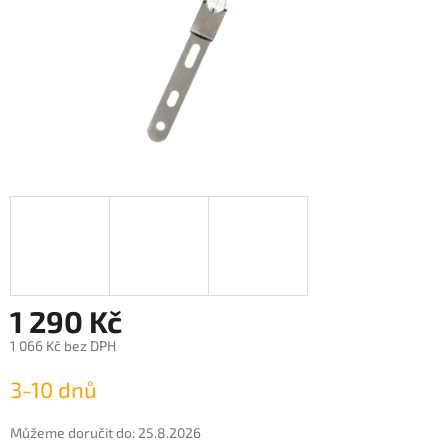
1 290 Kč
1 066 Kč bez DPH
Měrná
3-10 dnů
cena:
Můžeme doručit do:
25.8.2026