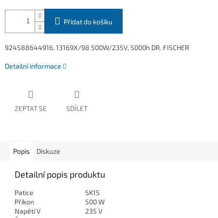
Přidat do košíku
924588644916. 13169X/98 500W/235V, 5000h DR. FISCHER
Detailní informace
ZEPTAT SE
SDÍLET
Popis
Diskuze
Detailní popis produktu
Patice
SK15
Příkon
500 W
Napětí V
235 V