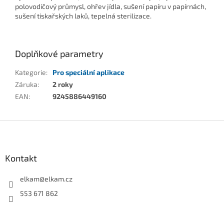
polovodičový průmysl, ohřev jídla, sušení papíru v papírnách,
sušení tiskařských laků, tepelná sterilizace.
Doplňkové parametry
Kategorie
:
Pro speciální aplikace
Záruka
:
2 roky
EAN
:
9245886449160
Z
á
p
a
Kontakt
t
í
elkam
@
elkam.cz
553 671 862