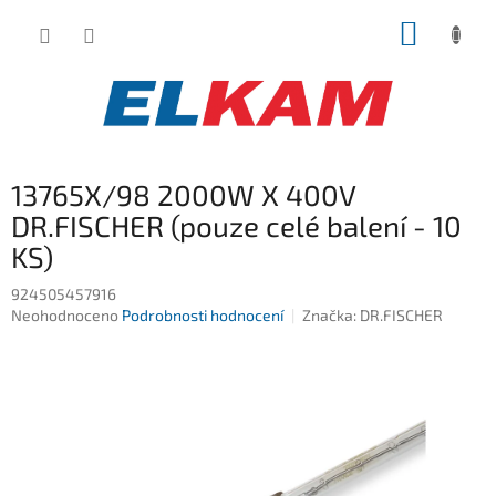
Přejít
NÁKUP
na
obsah
KOŠÍK
13765X/98 2000W X 400V
DR.FISCHER (pouze celé balení - 10
KS)
924505457916
Průměrné
Neohodnoceno
Podrobnosti hodnocení
Značka:
DR.FISCHER
hodnocení
produktu
je
0,0
z
5
hvězdiček.