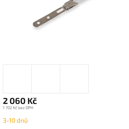
2 060 Kč
1 702 Kč bez DPH
Měrná
3-10 dnů
cena: