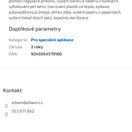
pomocí regulace příkonu. Sušení barev a nátěrů v tunelech,
vyfukování pet lahví, tvarování plastů za tepla, epitaxe,
polovodičový průmysl, ohřev jídla, sušení papíru v papírnách,
sušení tiskařských laků, tepelná sterilizace.
Doplňkové parametry
Kategorie
:
Pro speciální aplikace
Záruka
:
2 roky
EAN
:
9245054579160
Z
á
p
a
Kontakt
t
í
elkam
@
elkam.cz
553 671 862