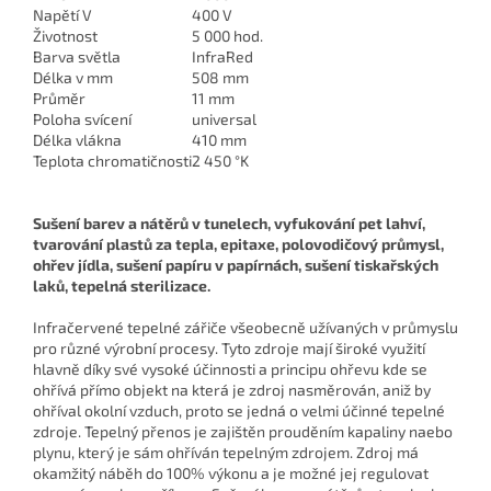
Napětí V
400 V
Životnost
5 000 hod.
Barva světla
InfraRed
Délka v mm
508 mm
Průměr
11 mm
Poloha svícení
universal
Délka vlákna
410 mm
Teplota chromatičnosti
2 450 °K
Sušení barev a nátěrů v tunelech, vyfukování pet lahví,
tvarování plastů za tepla, epitaxe, polovodičový průmysl,
ohřev jídla, sušení papíru v papírnách, sušení tiskařských
laků, tepelná sterilizace.
Infračervené tepelné zářiče všeobecně užívaných v průmyslu
pro různé výrobní procesy. Tyto zdroje mají široké využití
hlavně díky své vysoké účinnosti a principu ohřevu kde se
ohřívá přímo objekt na která je zdroj nasměrován, aniž by
ohříval okolní vzduch, proto se jedná o velmi účinné tepelné
zdroje. Tepelný přenos je zajištěn prouděním kapaliny naebo
plynu, který je sám ohříván tepelným zdrojem. Zdroj má
okamžitý náběh do 100% výkonu a je možné jej regulovat