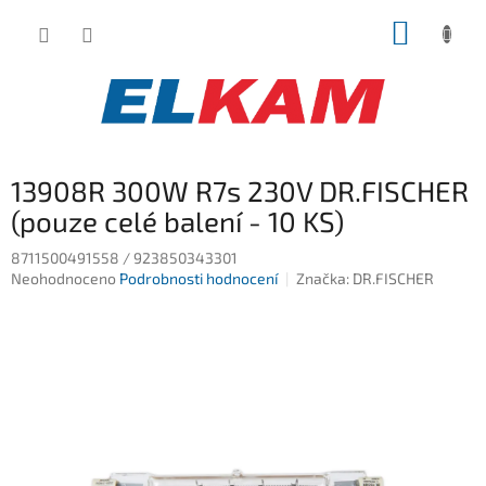
Přejít
NÁKUP
na
obsah
KOŠÍK
13908R 300W R7s 230V DR.FISCHER
(pouze celé balení - 10 KS)
8711500491558 / 923850343301
Průměrné
Neohodnoceno
Podrobnosti hodnocení
Značka:
DR.FISCHER
hodnocení
produktu
je
0,0
z
5
hvězdiček.