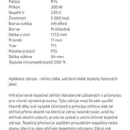
Patice
R7s
Příkon
300 W
Napětí V
230 V
Životnost
5 000 hod.
Barva světla
InfraRed
Barva
Průhledná
Délka v mm
117,5 mm
Průměr
11 mm
Tvar
T11
Poloha svícení
P15
Délka vlákna
64 mm
Teplota chromatičnosti
2 500 °K
Aplikace zdroje - ohřev jídla, udržení stálé teploty hotových
jídel
Infračervené tepelné zářiče všeobecně užívaných v průmyslu
pro různé výrobní procesy. Tyto zdroje mají široké využití
hlavně díky své vysoké účinnosti a principu ohřevu kde se
ohřívá přímo objekt na která je zdroj nasměrován, aniž by
ohříval okolní vzduch, proto se jedná o velmi účinné tepelné
zdroje. Tepelný přenos je zajištěn prouděním kapaliny nebo
plynu, který je sám ohříván tepelným zdrojem. Zdroj má