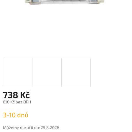
738 Kč
610 Kč bez DPH
Měrná
3-10 dnů
cena:
Můžeme doručit do:
25.8.2026