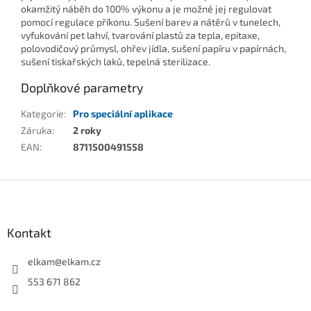
okamžitý náběh do 100% výkonu a je možné jej regulovat
pomocí regulace příkonu. Sušení barev a nátěrů v tunelech,
vyfukování pet lahví, tvarování plastů za tepla, epitaxe,
polovodičový průmysl, ohřev jídla, sušení papíru v papírnách,
sušení tiskařských laků, tepelná sterilizace.
Doplňkové parametry
Kategorie
:
Pro speciální aplikace
Záruka
:
2 roky
EAN
:
8711500491558
Z
á
p
a
Kontakt
t
í
elkam
@
elkam.cz
553 671 862