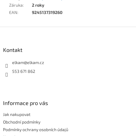
Záruka
:
2 roky
EAN
:
9245137319260
Z
á
p
a
Kontakt
t
í
elkam
@
elkam.cz
553 671 862
Informace pro vás
Jak nakupovat
Obchodní podmínky
Podmínky ochrany osobních údajů