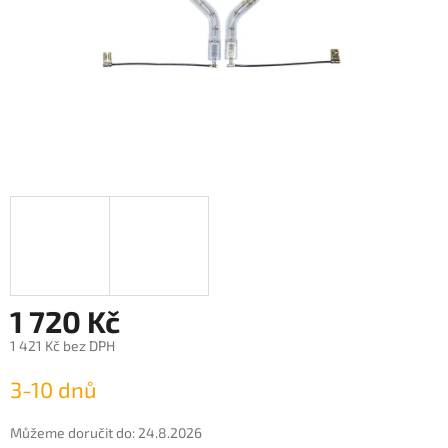
1 720 Kč
1 421 Kč bez DPH
Měrná
3-10 dnů
cena:
Můžeme doručit do:
24.8.2026