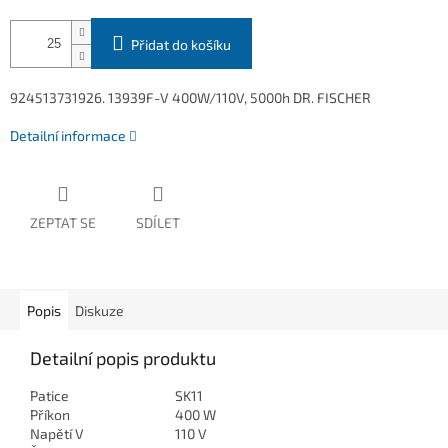
Přidat do košíku
924513731926. 13939F-V 400W/110V, 5000h DR. FISCHER
Detailní informace
ZEPTAT SE
SDÍLET
Popis
Diskuze
Detailní popis produktu
Patice
SK11
Příkon
400 W
Napětí V
110 V