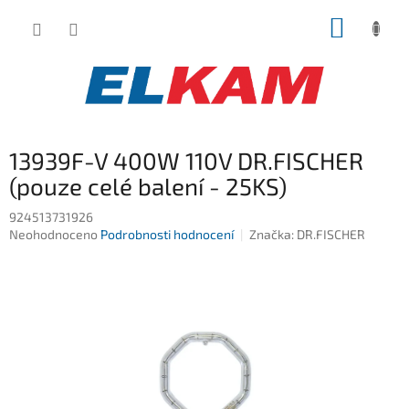
Přejít
NÁKUP
na
obsah
KOŠÍK
13939F-V 400W 110V DR.FISCHER
(pouze celé balení - 25KS)
924513731926
Průměrné
Neohodnoceno
Podrobnosti hodnocení
Značka:
DR.FISCHER
hodnocení
produktu
je
0,0
z
5
hvězdiček.