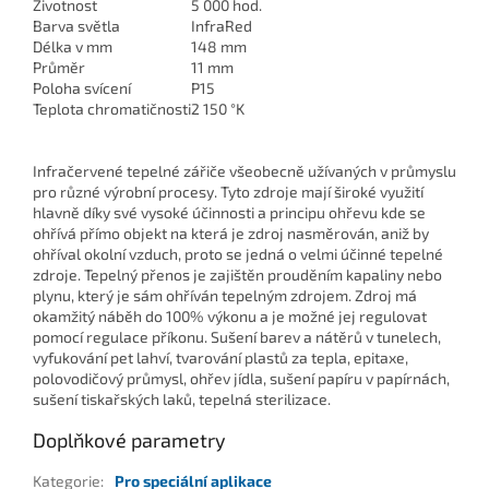
Životnost
5 000 hod.
Barva světla
InfraRed
Délka v mm
148 mm
Průměr
11 mm
Poloha svícení
P15
Teplota chromatičnosti
2 150 °K
Infračervené tepelné zářiče všeobecně užívaných v průmyslu
pro různé výrobní procesy. Tyto zdroje mají široké využití
hlavně díky své vysoké účinnosti a principu ohřevu kde se
ohřívá přímo objekt na která je zdroj nasměrován, aniž by
ohříval okolní vzduch, proto se jedná o velmi účinné tepelné
zdroje. Tepelný přenos je zajištěn prouděním kapaliny nebo
plynu, který je sám ohříván tepelným zdrojem. Zdroj má
okamžitý náběh do 100% výkonu a je možné jej regulovat
pomocí regulace příkonu. Sušení barev a nátěrů v tunelech,
vyfukování pet lahví, tvarování plastů za tepla, epitaxe,
polovodičový průmysl, ohřev jídla, sušení papíru v papírnách,
sušení tiskařských laků, tepelná sterilizace.
Doplňkové parametry
Kategorie
:
Pro speciální aplikace