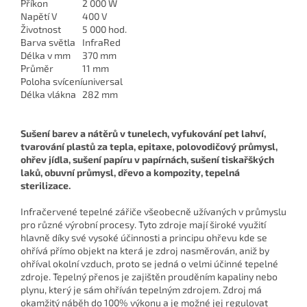
Příkon
2 000 W
Napětí V
400 V
Životnost
5 000 hod.
Barva světla
InfraRed
Délka v mm
370 mm
Průměr
11 mm
Poloha svícení
universal
Délka vlákna
282 mm
Sušení barev a nátěrů v tunelech, vyfukování pet lahví,
tvarování plastů za tepla, epitaxe, polovodičový průmysl,
ohřev jídla, sušení papíru v papírnách, sušení tiskařškých
laků, obuvní průmysl, dřevo a kompozity, tepelná
sterilizace.
Infračervené tepelné zářiče všeobecně užívaných v průmyslu
pro různé výrobní procesy. Tyto zdroje mají široké využití
hlavně díky své vysoké účinnosti a principu ohřevu kde se
ohřívá přímo objekt na která je zdroj nasměrován, aniž by
ohříval okolní vzduch, proto se jedná o velmi účinné tepelné
zdroje. Tepelný přenos je zajištěn prouděním kapaliny nebo
plynu, který je sám ohříván tepelným zdrojem. Zdroj má
okamžitý náběh do 100% výkonu a je možné jej regulovat