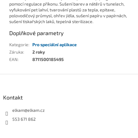
pomocí regulace příkonu. Sušení barev a nátěrů v tunelech,
vyfukování pet lahví, tvarování plastů za tepla, epitaxe,
polovodičový průmysl, ohřev jídla, sušení papíru v papírnách,
sušení tiskařských laků, tepelná sterilizace.
Doplňkové parametry
Kategorie
:
Pro speciální aplikace
Záruka
:
2 roky
EAN
:
8711500185495
Z
á
p
a
Kontakt
t
í
elkam
@
elkam.cz
553 671 862