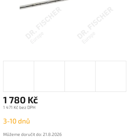
1 780 Kč
1 471 Kč bez DPH
Měrná
3-10 dnů
cena:
Můžeme doručit do:
21.8.2026