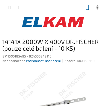
Přejít
NÁKUP
na
obsah
KOŠÍK
14141X 2000W X 400V DR.FISCHER
(pouze celé balení - 10 KS)
8711500185495 / 924555249116
Průměrné
Neohodnoceno
Podrobnosti hodnocení
Značka:
DR.FISCHER
hodnocení
produktu
je
0,0
z
5
hvězdiček.