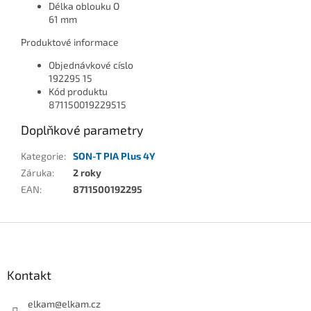
Délka oblouku O
61 mm
Produktové informace
Objednávkové císlo
192295 15
Kód produktu
871150019229515
Doplňkové parametry
Kategorie
:
SON-T PIA Plus 4Y
Záruka
:
2 roky
EAN
:
8711500192295
Z
á
p
a
Kontakt
t
í
elkam
@
elkam.cz