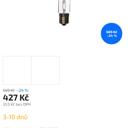
569 Kč
–24 %
569 Kč
–24 %
427 Kč
353 Kč bez DPH
Měrná
3-10 dnů
cena: