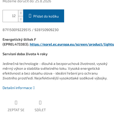
Můžeme doručit do:
25.8.2026
Přidat do košíku
871150019229515 / 928150909230
Energetický štítek F
(EPREL473383).
https://eprel.ec.europa.eu/screen/product/ligh
Servisní doba života 4 roky
Jedinečná technologie - dlouhá a bezporuchová životnost, vysoký
měrný výkon a stabilita světelného toku. Vysoká energetická
efektivnost a bez obsahu olova - ideální řešení pro ochranu
životního prostředí. Nejefektivnější vysokotlaké sodíkové výbojky.
Detailní informace
ZEPTAT SE
SDÍLET