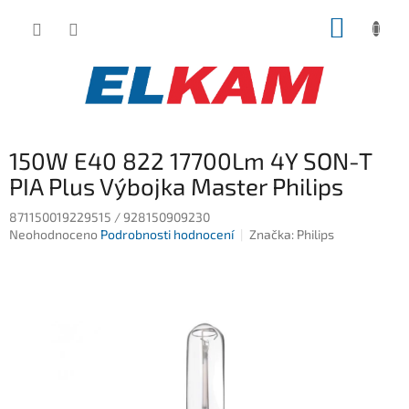
Přejít
NÁKUP
na
obsah
KOŠÍK
150W E40 822 17700Lm 4Y SON-T
PIA Plus Výbojka Master Philips
871150019229515 / 928150909230
Průměrné
Neohodnoceno
Podrobnosti hodnocení
Značka:
Philips
hodnocení
produktu
je
0,0
z
5
hvězdiček.