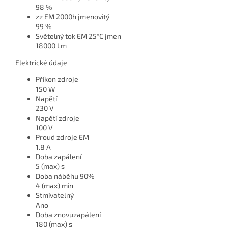
98 %
zz EM 2000h jmenovitý
99 %
Světelný tok EM 25°C jmen
18000 Lm
Elektrické údaje
Příkon zdroje
150 W
Napětí
230 V
Napětí zdroje
100 V
Proud zdroje EM
1.8 A
Doba zapálení
5 (max) s
Doba náběhu 90%
4 (max) min
Stmívatelný
Ano
Doba znovuzapálení
180 (max) s