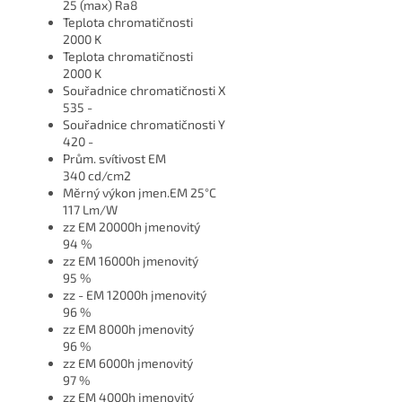
25 (max) Ra8
Teplota chromatičnosti
2000 K
Teplota chromatičnosti
2000 K
Souřadnice chromatičnosti X
535 -
Souřadnice chromatičnosti Y
420 -
Prům. svítivost EM
340 cd/cm2
Měrný výkon jmen.EM 25°C
117 Lm/W
zz EM 20000h jmenovitý
94 %
zz EM 16000h jmenovitý
95 %
zz - EM 12000h jmenovitý
96 %
zz EM 8000h jmenovitý
96 %
zz EM 6000h jmenovitý
97 %
zz EM 4000h jmenovitý