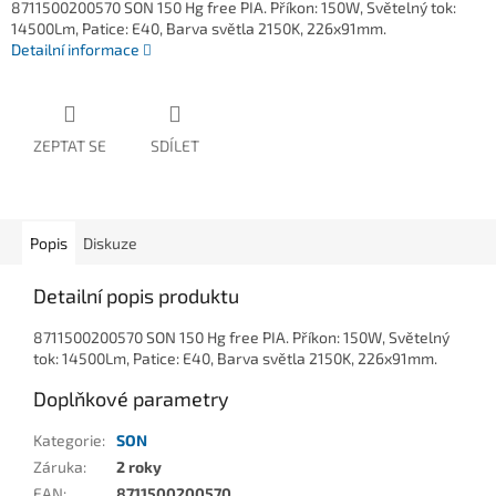
8711500200570 SON 150 Hg free PIA. Příkon: 150W, Světelný tok:
14500Lm, Patice: E40, Barva světla 2150K, 226x91mm.
Detailní informace
ZEPTAT SE
SDÍLET
Popis
Diskuze
Detailní popis produktu
8711500200570 SON 150 Hg free PIA. Příkon: 150W, Světelný
tok: 14500Lm, Patice: E40, Barva světla 2150K, 226x91mm.
Doplňkové parametry
Kategorie
:
SON
Záruka
:
2 roky
EAN
:
8711500200570