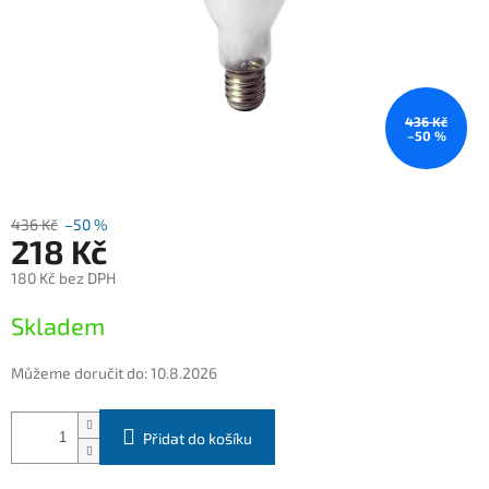
436 Kč
–50 %
436 Kč
–50 %
218 Kč
180 Kč bez DPH
Měrná
Skladem
cena:
Můžeme doručit do:
10.8.2026
Přidat do košíku