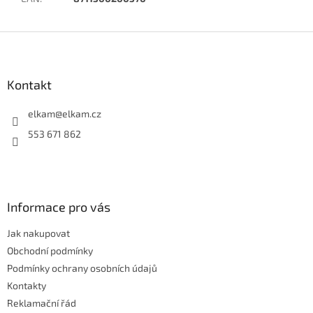
Z
á
p
a
Kontakt
t
í
elkam
@
elkam.cz
553 671 862
Informace pro vás
Jak nakupovat
Obchodní podmínky
Podmínky ochrany osobních údajů
Kontakty
Reklamační řád