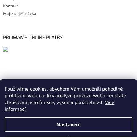
Kontakt
Moje objednávka
PŘIJÍMÁME ONLINE PLATBY
Používáme cookies, abychom Vám umožnili pohodlné
prohlížení webu a díky analýze provozu webu neustále
zlepšovali jeho funkce, výkon a použitelnost.
Více
informací
Nastavení
Vytvořil Shoptet
|
Realizoval Appgrade