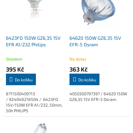
k
i
t
s
ů
p
r
o
d
6423FO 150W GZ6,35 15V
64620 150W GZ6,35 15V
u
EFR A1/232 Philips
EFR-5 Osram
k
t
Skladem
Na dotaz
ů
395 Kč
363 Kč
Do košíku
Do košíku
8711500409713
4050300797397 / 64620 150W
/ 924048218504 / 6423FO
GZ6,35 15V EFR-5 Osram.
15V/150W EFR A1/232, 50mm,
50h PHILIPS