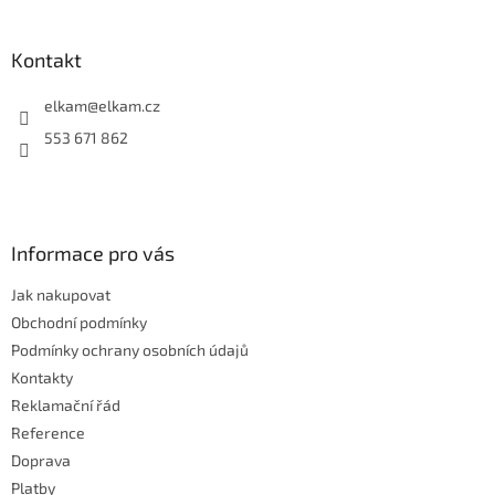
á
á
d
p
a
a
Kontakt
c
t
í
í
elkam
@
elkam.cz
p
r
553 671 862
v
k
y
v
ý
Informace pro vás
p
i
Jak nakupovat
s
u
Obchodní podmínky
Podmínky ochrany osobních údajů
Kontakty
Reklamační řád
Reference
Doprava
Platby