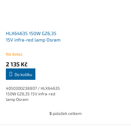
HLX64635 150W GZ6,35
15V infra-red lamp Osram
Na dotaz
2 135 Kč
Do košíku
4050300238807 / HLX64635
150W GZ6,35 15V infra-red
lamp Osram
5
položek celkem
O
v
l
Z