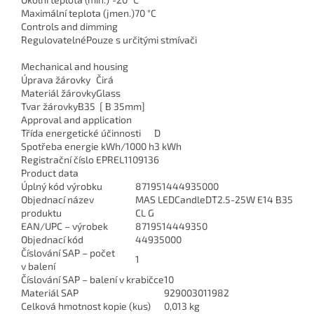
Maximální teplota (jmen.)
70 °C
Controls and dimming
Regulovatelné
Pouze s určitými stmívači
Mechanical and housing
Úprava žárovky
Čirá
Materiál žárovky
Glass
Tvar žárovky
B35 [ B 35mm]
Approval and application
Třída energetické účinnosti
D
Spotřeba energie kWh/1000 h
3 kWh
Registrační číslo EPREL
1109136
Product data
Úplný kód výrobku
871951444935000
Objednací název
MAS LEDCandleDT2.5-25W E14 B35
produktu
CL G
EAN/UPC – výrobek
8719514449350
Objednací kód
44935000
Číslování SAP – počet
1
v balení
Číslování SAP – balení v krabičce
10
Materiál SAP
929003011982
Celková hmotnost kopie (kus)
0,013 kg