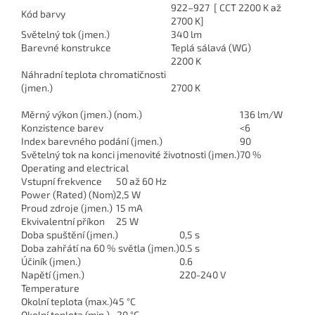
922–927 [ CCT 2200 K až
Kód barvy
2700 K]
Světelný tok (jmen.)
340 lm
Barevné konstrukce
Teplá sálavá (WG)
2200 K
Náhradní teplota chromatičnosti
(jmen.)
2700 K
Měrný výkon (jmen.) (nom.)
136 lm/W
Konzistence barev
<6
Index barevného podání (jmen.)
90
Světelný tok na konci jmenovité životnosti (jmen.)
70 %
Operating and electrical
Vstupní frekvence
50 až 60 Hz
Power (Rated) (Nom)
2,5 W
Proud zdroje (jmen.)
15 mA
Ekvivalentní příkon
25 W
Doba spuštění (jmen.)
0,5 s
Doba zahřátí na 60 % světla (jmen.)
0.5 s
Účiník (jmen.)
0.6
Napětí (jmen.)
220-240 V
Temperature
Okolní teplota (max.)
45 °C
Okolní teplota (min.)
-20 °C