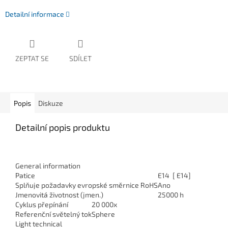
Detailní informace
ZEPTAT SE
SDÍLET
Popis
Diskuze
Detailní popis produktu
General information
Patice
E14 [ E14]
Splňuje požadavky evropské směrnice RoHS
Ano
Jmenovitá životnost (jmen.)
25000 h
Cyklus přepínání
20 000x
Referenční světelný tok
Sphere
Light technical