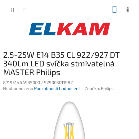
Přejít
NÁKUP
na
obsah
KOŠÍK
2.5-25W E14 B35 CL 922/927 DT
340Lm LED svíčka stmívatelná
MASTER Philips
871951444935000 / 929003011982
Průměrné
Neohodnoceno
Podrobnosti hodnocení
Značka:
Philips
hodnocení
produktu
je
0,0
z
5
hvězdiček.