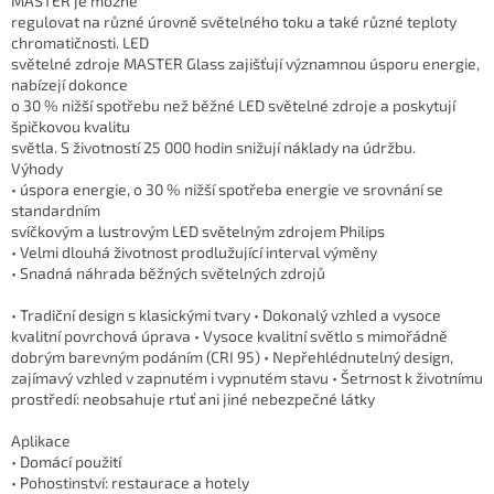
MASTER je možné
regulovat na různé úrovně světelného toku a také různé teploty
chromatičnosti. LED
světelné zdroje MASTER Glass zajišťují významnou úsporu energie,
nabízejí dokonce
o 30 % nižší spotřebu než běžné LED světelné zdroje a poskytují
špičkovou kvalitu
světla. S životností 25 000 hodin snižují náklady na údržbu.
Výhody
• úspora energie, o 30 % nižší spotřeba energie ve srovnání se
standardním
svíčkovým a lustrovým LED světelným zdrojem Philips
• Velmi dlouhá životnost prodlužující interval výměny
• Snadná náhrada běžných světelných zdrojů
• Tradiční design s klasickými tvary • Dokonalý vzhled a vysoce
kvalitní povrchová úprava • Vysoce kvalitní světlo s mimořádně
dobrým barevným podáním (CRI 95) • Nepřehlédnutelný design,
zajímavý vzhled v zapnutém i vypnutém stavu • Šetrnost k životnímu
prostředí: neobsahuje rtuť ani jiné nebezpečné látky
Aplikace
• Domácí použití
• Pohostinství: restaurace a hotely