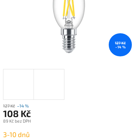
127 Kč
–14 %
127 Kč
–14 %
108 Kč
89 Kč bez DPH
Měrná
3-10 dnů
cena: