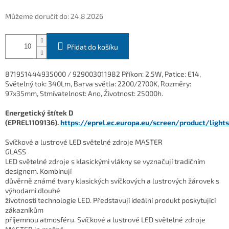
Můžeme doručit do:
24.8.2026
Přidat do košíku
871951444935000 / 929003011982 Příkon: 2,5W, Patice: E14,
Světelný tok: 340Lm, Barva světla: 2200/2700K, Rozměry:
97x35mm, Stmívatelnost: Ano, Životnost: 25000h.
Energetický štítek D
(EPREL1109136).
https://eprel.ec.europa.eu/screen/product/light
Svíčkové a lustrové LED světelné zdroje MASTER
GLASS
LED světelné zdroje s klasickými vlákny se vyznačují tradičním
designem. Kombinují
důvěrně známé tvary klasických svíčkových a lustrových žárovek s
výhodami dlouhé
životnosti technologie LED. Představují ideální produkt poskytující
zákazníkům
příjemnou atmosféru. Svíčkové a lustrové LED světelné zdroje