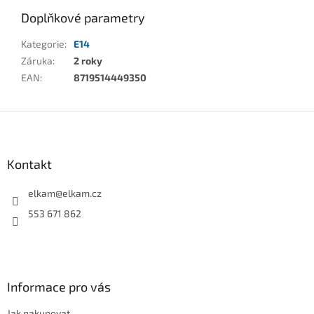
Doplňkové parametry
Kategorie
:
E14
Záruka
:
2 roky
EAN
:
8719514449350
Z
á
p
a
Kontakt
t
í
elkam
@
elkam.cz
553 671 862
Informace pro vás
Jak nakupovat