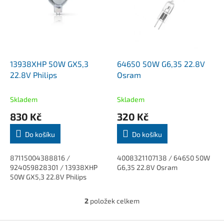
k
i
t
s
ů
p
r
o
d
13938XHP 50W GX5,3
64650 50W G6,35 22.8V
u
22.8V Philips
Osram
k
t
Skladem
Skladem
ů
830 Kč
320 Kč
Do košíku
Do košíku
87115004388816 /
4008321107138 / 64650 50W
924059828301 / 13938XHP
G6,35 22.8V Osram
50W GX5,3 22.8V Philips
2
položek celkem
O
v
l