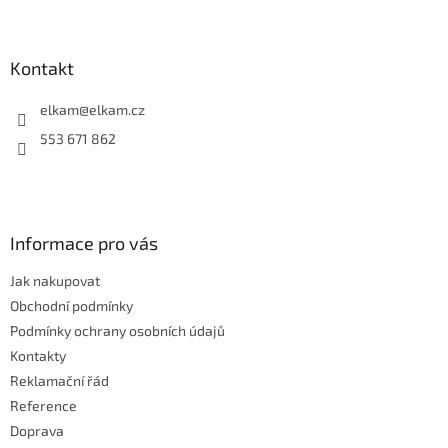
Z
á
á
d
p
a
a
Kontakt
c
t
í
í
elkam
@
elkam.cz
p
r
553 671 862
v
k
y
v
ý
Informace pro vás
p
i
Jak nakupovat
s
u
Obchodní podmínky
Podmínky ochrany osobních údajů
Kontakty
Reklamační řád
Reference
Doprava