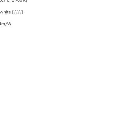
white (WW)
 lm/W