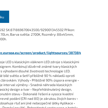
íku
592 SK:871869670643500/929001345502 Příkon:
: 470Lm, Barva světla: 2700K, Rozměry: 88x45mm,
000h.
.ec.europa.eu/screen/product/lightsources/387384
roje LED s klasickým vláknem LED zdroje s klasickými
esignem. Kombinují důvěrně známé tvary klasických
 s výhodami dlouhé životnosti technologie LED.
lé bílé světlo a šetří přibližně 90 % nákladů oproti
 žárovkám. Výhody • Přibližně 90% úspora energie •
je interval výměny • Snadná náhrada klasických
lasický design a tvar • Nepřehlédnutelný design,
pnutém stavu • Dokonalé řešení a vysoce kvalitní
revné podání (CRI nad 80) je zárukou živých barev •
obsahuje rtuť ani jiné nebezpečné látky Aplikace •
 • Domácí použití • Pohostinství: restaurace a hotely