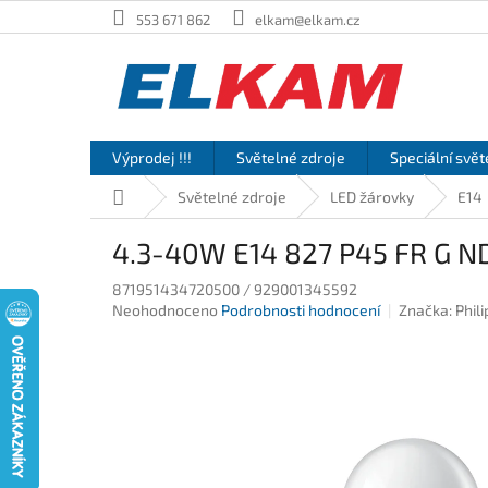
Přejít
553 671 862
elkam@elkam.cz
na
obsah
Výprodej !!!
Světelné zdroje
Speciální svět
Domů
Světelné zdroje
LED žárovky
E14
4.3-40W E14 827 P45 FR G ND
871951434720500 / 929001345592
Průměrné
Neohodnoceno
Podrobnosti hodnocení
Značka:
Phili
hodnocení
produktu
je
0,0
z
5
hvězdiček.