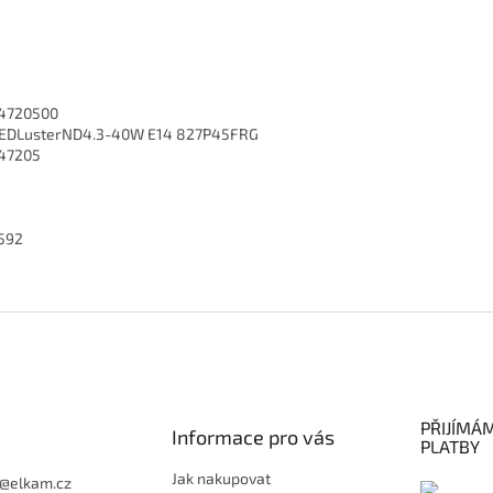
4720500
LEDLusterND4.3-40W E14 827P45FRG
47205
592
PŘIJÍMÁ
Informace pro vás
PLATBY
Jak nakupovat
@
elkam.cz