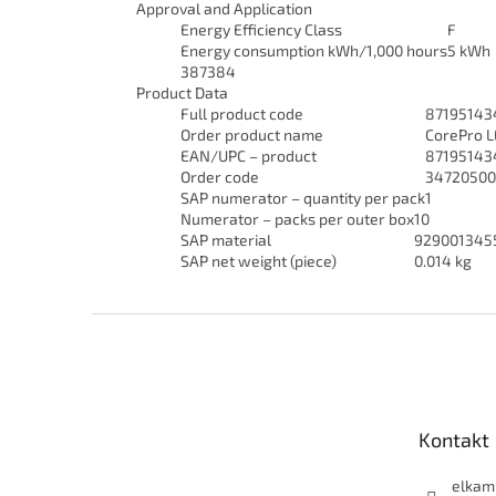
Approval and Application
Energy Efficiency Class
F
Energy consumption kWh/1,000 hours
5 kWh
387384
Product Data
Full product code
87195143
Order product name
CorePro 
EAN/UPC – product
87195143
Order code
34720500
SAP numerator – quantity per pack
1
Numerator – packs per outer box
10
SAP material
929001345
SAP net weight (piece)
0.014 kg
Z
á
p
a
t
Kontakt
í
elkam