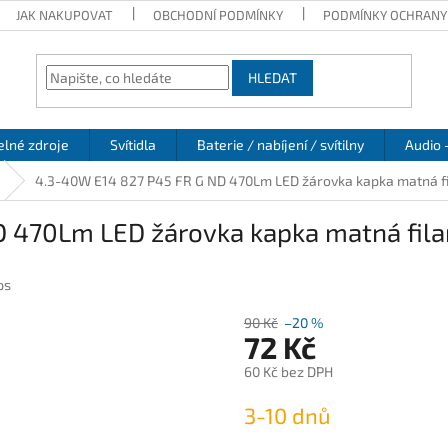
JAK NAKUPOVAT
OBCHODNÍ PODMÍNKY
PODMÍNKY OCHRANY
HLEDAT
elné zdroje
Svítidla
Baterie / nabíjení / svítilny
Audio 
4.3-40W E14 827 P45 FR G ND 470Lm LED žárovka kapka matná fil
 470Lm LED žárovka kapka matná filam
ps
90 Kč
–20 %
72 Kč
60 Kč bez DPH
Měrná
3-10 dnů
cena: