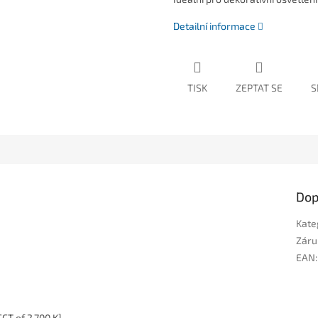
Detailní informace
TISK
ZEPTAT SE
S
Dop
Kate
Záru
EAN
:
CCT of 2,700 K]