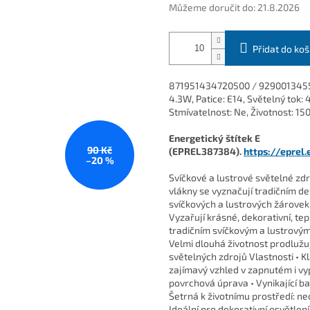
Můžeme doručit do:
21.8.2026
Přidat do koš
871951434720500 / 929001345
4.3W, Patice: E14, Světelný tok
Stmívatelnost: Ne, Životnost: 15
Energetický štítek E
90 Kč
(EPREL387384).
https://eprel
–20 %
Svíčkové a lustrové světelné zd
vlákny se vyznačují tradičním d
svíčkových a lustrových žárovek
Vyzařují krásné, dekorativní, tep
tradičním svíčkovým a lustrovým
Velmi dlouhá životnost prodlužu
světelných zdrojů Vlastnosti • K
zajímavý vzhled v zapnutém i vy
povrchová úprava • Vynikající ba
Šetrná k životnímu prostředí: ne
Ideální pro dekorativní osvětlení