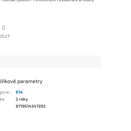
DÍLET
lňkové parametry
gorie
:
E14
ka
:
2 roky
8719514347205