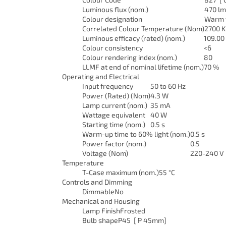
Luminous flux (nom.)
470 lm
Colour designation
Warm 
Correlated Colour Temperature (Nom)
2700 K
Luminous efficacy (rated) (nom.)
109.00
Colour consistency
<6
Colour rendering index (nom.)
80
LLMF at end of nominal lifetime (nom.)
70 %
Operating and Electrical
Input frequency
50 to 60 Hz
Power (Rated) (Nom)
4.3 W
Lamp current (nom.)
35 mA
Wattage equivalent
40 W
Starting time (nom.)
0.5 s
Warm-up time to 60% light (nom.)
0.5 s
Power factor (nom.)
0.5
Voltage (Nom)
220-240 V
Temperature
T-Case maximum (nom.)
55 °C
Controls and Dimming
Dimmable
No
Mechanical and Housing
Lamp Finish
Frosted
Bulb shape
P45 [ P 45mm]