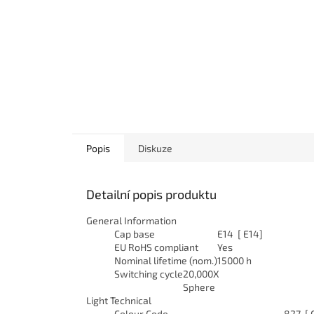
Popis
Diskuze
Detailní popis produktu
General Information
Cap base
E14 [ E14]
EU RoHS compliant
Yes
Nominal lifetime (nom.)
15000 h
Switching cycle
20,000X
Sphere
Light Technical
Colour Code
827 [ 