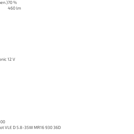
men.)
70 %
460 lm
onic 12 V
900
ot VLE D 5.8-35W MR16 930 36D
9