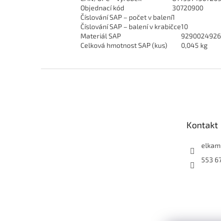
Objednací kód
30720900
Číslování SAP – počet v balení
1
Číslování SAP – balení v krabičce
10
Materiál SAP
9290024926
Celková hmotnost SAP (kus)
0,045 kg
Z
á
p
a
t
Kontakt
í
elkam
553 6