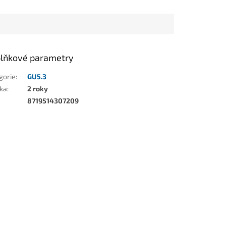
lňkové parametry
gorie
:
GU5.3
ka
:
2 roky
8719514307209