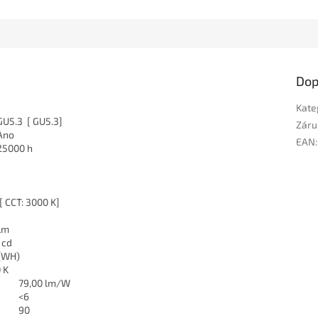
Dop
Kate
GU5.3 [ GU5.3]
Záru
Ano
EAN
:
25000 h
[ CCT: 3000 K]
lm
 cd
 (WH)
 K
79,00 lm/W
<6
90