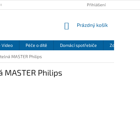
 OSOBNÍCH ÚDAJŮ
KONTAKTY
REKLAMAČNÍ ŘÁD
Přihlášení
REFEREN
NÁKUPNÍ
Prázdný košík
KOŠÍK
- Video
Péče o dítě
Domácí spotřebiče
Zdraví a pohod
telná MASTER Philips
á MASTER Philips