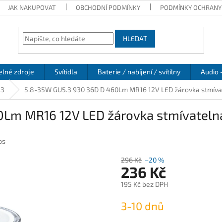
JAK NAKUPOVAT
OBCHODNÍ PODMÍNKY
PODMÍNKY OCHRANY
HLEDAT
elné zdroje
Svítidla
Baterie / nabíjení / svítilny
Audio 
.3
5.8-35W GU5.3 930 36D D 460Lm MR16 12V LED žárovka stmíva
0Lm MR16 12V LED žárovka stmívateln
ps
296 Kč
–20 %
236 Kč
195 Kč bez DPH
Měrná
3-10 dnů
cena: