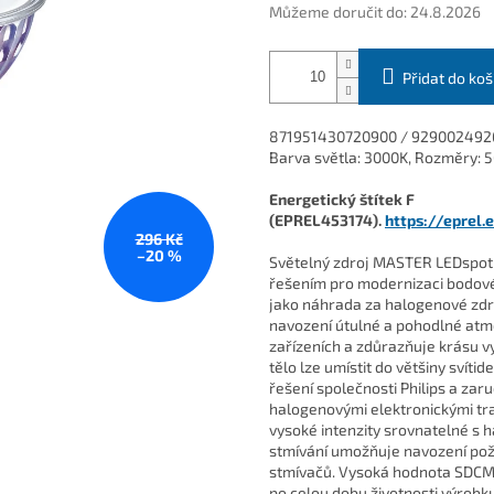
Můžeme doručit do:
24.8.2026
Přidat do koš
871951430720900 / 929002492602
Barva světla: 3000K, Rozměry: 5
Energetický štítek F
(EPREL453174).
https://eprel.
296 Kč
–20 %
Světelný zdroj MASTER LEDspot L
řešením pro modernizaci bodov
jako náhrada za halogenové zdro
navození útulné a pohodlné atm
zařízeních a zdůrazňuje krásu v
tělo lze umístit do většiny svít
řešení společnosti Philips a zar
halogenovými elektronickými tr
vysoké intenzity srovnatelné s
stmívání umožňuje navození pož
stmívačů. Vysoká hodnota SDCM z
po celou dobu životnosti výrob