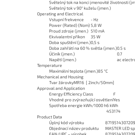
Světelný tok na konci jmenovité životnosti (j
Světelný tok v 90° kuželu (jmen.)
Operating and Electrical
Vstupní frekvence
- Hz
Power (Rated) (Nom)
5,8 W
Proud zdroje (jmen.)
510 mA
Ekvivalentní příkon
35 W
Doba spuštění (jmen.)
0,5 s
Doba zahřátí na 60 % světla (jmen.)
0.5 s
Účiník (jmen.)
0.7
Napětí (jmen.)
ac electr
Temperature
Maximální teplota (jmen.)
85 °C
Mechanical and Housing
Tvar žárovky
MR16 [ 2inch/50mm]
Approval and Application
Energy Efficiency Class
F
Vhodné pro zvýrazňující osvětlení
Yes
Spotřeba energie kWh/1000 h
6 kWh
453174
Product Data
Úplný kód výrobku
871951430720
Objednací název produktu
MASTER LED sp
EAN/UPC – výrobek
871951430720