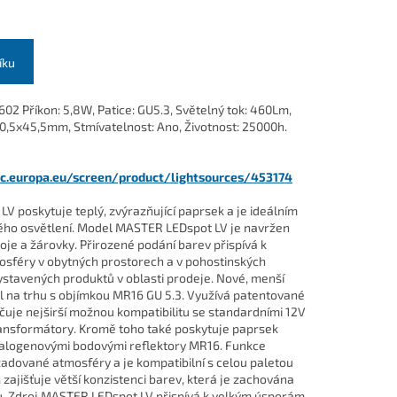
íku
 Příkon: 5,8W, Patice: GU5.3, Světelný tok: 460Lm,
0,5x45,5mm, Stmívatelnost: Ano, Životnost: 25000h.
ec.europa.eu/screen/product/lightsources/453174
V poskytuje teplý, zvýrazňující paprsek a je ideálním
ého osvětlení. Model MASTER LEDspot LV je navržen
je a žárovky. Přirozené podání barev přispívá k
osféry v obytných prostorech a v pohostinských
ystavených produktů v oblasti prodeje. Nové, menší
idel na trhu s objímkou MR16 GU 5.3. Využívá patentované
učuje nejširší možnou kompatibilitu se standardními 12V
ansformátory. Kromě toho také poskytuje paprsek
 halogenovými bodovými reflektory MR16. Funkce
adované atmosféry a je kompatibilní s celou paletou
ajišťuje větší konzistenci barev, která je zachována
ku. Zdroj MASTER LEDspot LV přispívá k velkým úsporám