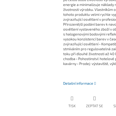
energie a minimalizuje náklady n
životnosti výrobku. Vlastníkům o
tohoto produktu velmi rychle vyp
zvýrazňující osvětlení v profesi
Přirozenější podání barev k navo
osvětlení vystaveného zboží v o
s halogenovými bodovými reflekt
vysokou konzistencí barev v čas
zvýrazňující osvětlení • Kompati
stmíváním pro regulovatelná za
toku při dlouhé životnosti až 40
chodba • Pohostinství: hotelové 
kavárny • Prodej: výstaviště, vý
Detailní informace
TISK
ZEPTAT SE
S