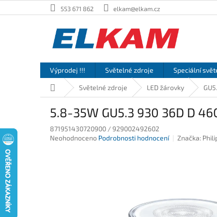
Přejít
553 671 862
elkam@elkam.cz
na
obsah
Výprodej !!!
Světelné zdroje
Speciální svět
Domů
Světelné zdroje
LED žárovky
GU5
5.8-35W GU5.3 930 36D D 46
871951430720900 / 929002492602
Průměrné
Neohodnoceno
Podrobnosti hodnocení
Značka:
Phili
hodnocení
produktu
je
0,0
z
5
hvězdiček.