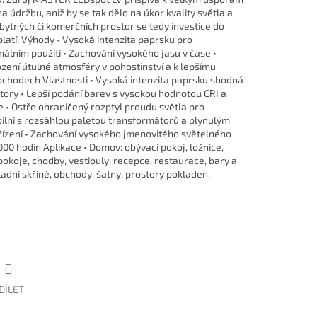
a údržbu, aniž by se tak dělo na úkor kvality světla a
bytných či komerčních prostor se tedy investice do
latí. Výhody • Vysoká intenzita paprsku pro
onálním použití • Zachování vysokého jasu v čase •
zení útulné atmosféry v pohostinství a k lepšímu
bchodech Vlastnosti • Vysoká intenzita paprsku shodná
ory • Lepší podání barev s vysokou hodnotou CRI a
e • Ostře ohraničený rozptyl proudu světla pro
bilní s rozsáhlou paletou transformátorů a plynulým
řízení • Zachování vysokého jmenovitého světelného
 000 hodin Aplikace • Domov: obývací pokoj, ložnice,
pokoje, chodby, vestibuly, recepce, restaurace, bary a
kladní skříně, obchody, šatny, prostory pokladen.
DÍLET