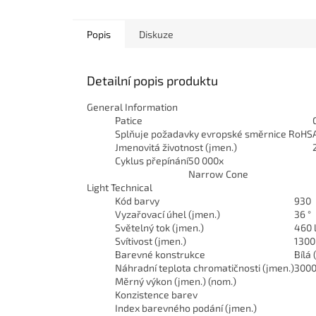
Popis
Diskuze
Detailní popis produktu
General Information
Patice
Splňuje požadavky evropské směrnice RoHS
Jmenovitá životnost (jmen.)
Cyklus přepínání
50 000x
Narrow Cone
Light Technical
Kód barvy
930 
Vyzařovací úhel (jmen.)
36 °
Světelný tok (jmen.)
460 
Svítivost (jmen.)
1300
Barevné konstrukce
Bílá
Náhradní teplota chromatičnosti (jmen.)
3000
Měrný výkon (jmen.) (nom.)
Konzistence barev
Index barevného podání (jmen.)