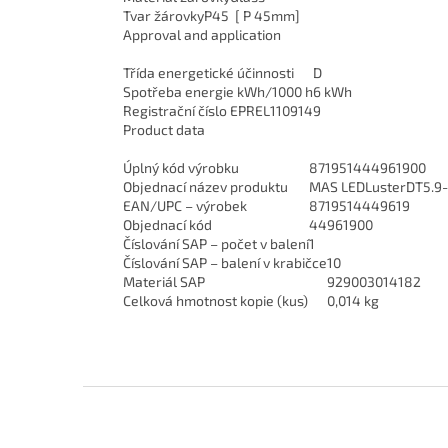
Tvar žárovky
P45 [ P 45mm]
Approval and application
Třída energetické účinnosti
D
Spotřeba energie kWh/1000 h
6 kWh
Registrační číslo EPREL
1109149
Product data
Úplný kód výrobku
871951444961900
Objednací název produktu
MAS LEDLusterDT5.9-
EAN/UPC – výrobek
8719514449619
Objednací kód
44961900
Číslování SAP – počet v balení
1
Číslování SAP – balení v krabičce
10
Materiál SAP
929003014182
Celková hmotnost kopie (kus)
0,014 kg
Z
á
p