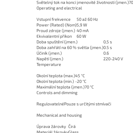
Světelný tok na konci jmenovité životnosti (jmen.)
7
Operating and electrical
Vstupní frekvence
50 až 60 Hz
Power (Rated) (Nom)
5,9 W
Proud zdroje (jmen.)
40 mA
Ekvivalentní příkon
60 W
Doba spuštění (jmen.)
0,5 s
Doba zahřátí na 60 % světla (jmen.)
0.5 s
Účiník (jmen.)
0.6
Napětí (jmen.)
220-240 V
Temperature
Okolní teplota (max.)
45 °C
Okolní teplota (min.)
-20 °C
Maximální teplota (jmen.)
70 °C
Controls and dimming
Regulovatelné
Pouze s určitými stmívači
Mechanical and housing
Úprava žárovky
Čirá
Materiál žárovky
Glass