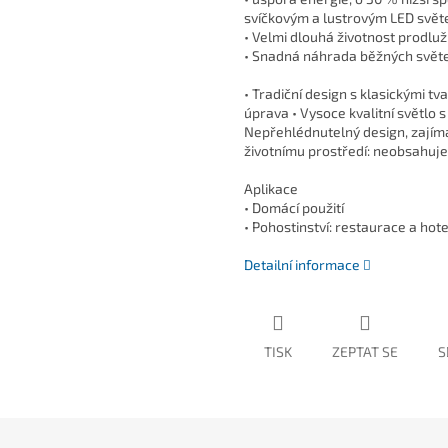
svíčkovým a lustrovým LED svět
• Velmi dlouhá životnost prodluž
• Snadná náhrada běžných světe
• Tradiční design s klasickými t
úprava • Vysoce kvalitní světl
Nepřehlédnutelný design, zajíma
životnímu prostředí: neobsahuje 
Aplikace
• Domácí použití
• Pohostinství: restaurace a hote
Detailní informace
TISK
ZEPTAT SE
S