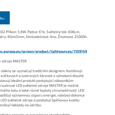
íku
 Příkon: 5,9W, Patice: E14, Světelný tok: 806Lm,
ěry: 80x45mm, Stmívatelnost: Ano, Životnost: 25000h.
.ec.europa.eu/screen/product/lightsources/1109149
né zdroje MASTER
i vlákny se vyznačují tradičním designem. Kombinují
 svíčkových a lustrových žárovek s výhodami dlouhé
stavují ideální produkt poskytující zákazníkům
a lustrové LED světelné zdroje MASTER je možné
lného toku a také různé teploty chromatičnosti. LED
ajišťují významnou úsporu energie, nabízejí dokonce
LED světelné zdroje a poskytují špičkovou kvalitu
 snižují náklady na údržbu.
spotřeba energie ve srovnání se standardním