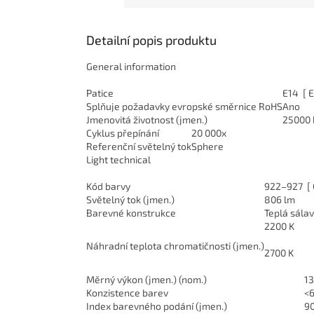
Detailní popis produktu
General information
Patice
E14 [ 
Splňuje požadavky evropské směrnice RoHS
Ano
Jmenovitá životnost (jmen.)
25000 
Cyklus přepínání
20 000x
Referenční světelný tok
Sphere
Light technical
Kód barvy
922–927 [ 
Světelný tok (jmen.)
806 lm
Barevné konstrukce
Teplá sála
2200 K
Náhradní teplota chromatičnosti (jmen.)
2700 K
Měrný výkon (jmen.) (nom.)
1
Konzistence barev
<
Index barevného podání (jmen.)
9