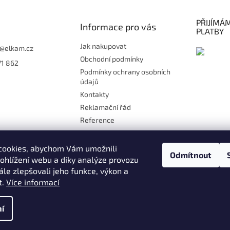
PŘIJÍMÁ
Informace pro vás
PLATBY
Jak nakupovat
@
elkam.cz
Obchodní podmínky
71 862
Podmínky ochrany osobních
údajů
Kontakty
Reklamační řád
Reference
Doprava
Platby
cookies, abychom Vám umožnili
Odmítnout
Kontakt
ohlížení webu a díky analýze provozu
le zlepšovali jeho funkce, výkon a
Moje objednávka
t.
Více informací
ány
í