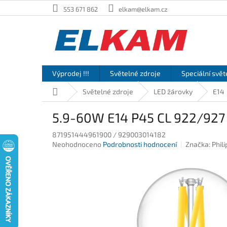
Přejít
553 671 862
elkam@elkam.cz
na
obsah
Výprodej !!!
Světelné zdroje
Speciální svět
Domů
Světelné zdroje
LED žárovky
E14
5.9-60W E14 P45 CL 922/927 
871951444961900 / 929003014182
Průměrné
Neohodnoceno
Podrobnosti hodnocení
Značka:
Phili
hodnocení
produktu
je
0,0
z
5
hvězdiček.