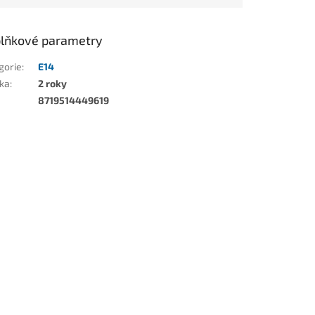
lňkové parametry
gorie
:
E14
ka
:
2 roky
8719514449619