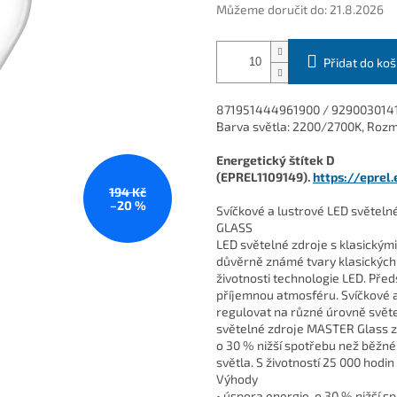
Můžeme doručit do:
21.8.2026
Přidat do koš
871951444961900 / 929003014182
Barva světla: 2200/2700K, Rozm
Energetický štítek D
(EPREL1109149).
https://eprel
194 Kč
–20 %
Svíčkové a lustrové LED světel
GLASS
LED světelné zdroje s klasickým
důvěrně známé tvary klasických
životnosti technologie LED. Před
příjemnou atmosféru. Svíčkové 
regulovat na různé úrovně světe
světelné zdroje MASTER Glass z
o 30 % nižší spotřebu než běžné 
světla. S životností 25 000 hodin
Výhody
• úspora energie, o 30 % nižší 