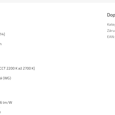
Dop
Kate
Záru
E14]
EAN
:
h
CCT 2200 K až 2700 K]
vá (WG)
36 lm/W
6
0