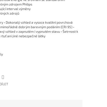
elným zdrojem Philips
ující interval výměny
lných zdrojů
vary • Dokonalý vzhled a vysoce kvalitní povrchová
o s mimořádně dobrým barevným podáním (CRI 95) •
vý vzhled v zapnutém i vypnutém stavu • Šetrnost k
rtuť ani jiné nebezpečné látky
ly
DÍLET