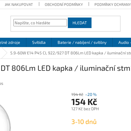
JAK NAKUPOVAT
OBCHODNÍ PODMÍNKY
PODMÍNKY OCHRANY
HLEDAT
elné zdroje
Svítidla
Baterie / nabíjení / svítilny
Audio 
5.9-60W E14 P45 CL 922/927 DT 806Lm LED kapka / iluminační st
DT 806Lm LED kapka / iluminační stm
ps
194 Kč
–20 %
154 Kč
127 Kč bez DPH
Měrná
3-10 dnů
cena: