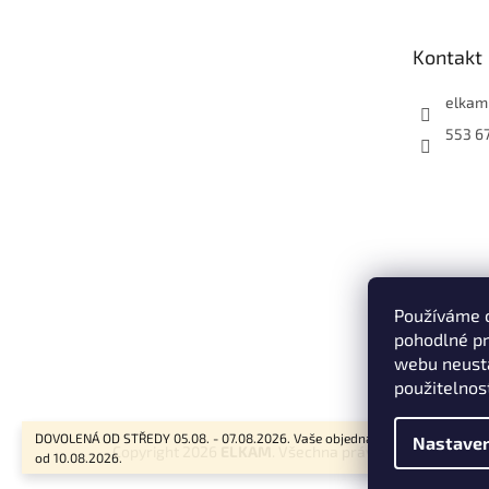
a
t
Kontakt
í
elkam
553 6
Používáme 
pohodlné pr
webu neustá
použitelnos
DOVOLENÁ OD STŘEDY 05.08. - 07.08.2026. Vaše objednávky budou vyřizov
Nastaven
Copyright 2026
ELKAM
. Všechna práva vyhrazena.
od 10.08.2026.