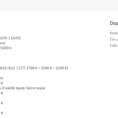
Dop
Kate
GU10 [ GU10]
Záru
Ano
EAN
:
15000 h
825/822 [ CCT: 2700 K / 2500 K / 2200 K]
lm
cd
á/Zvláště teplá/Velmi teplá
 K
 K
 K