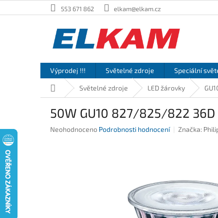
Přejít
553 671 862
elkam@elkam.cz
na
obsah
Výprodej !!!
Světelné zdroje
Speciální svět
Domů
Světelné zdroje
LED žárovky
GU1
50W GU10 827/825/822 36D R
Průměrné
Neohodnoceno
Podrobnosti hodnocení
Značka:
Phili
hodnocení
produktu
je
0,0
z
5
hvězdiček.