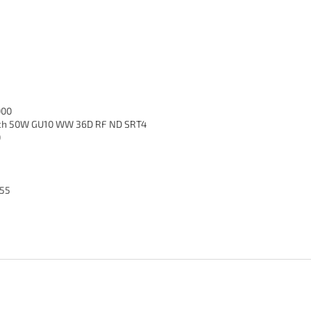
000
ch 50W GU10 WW 36D RF ND SRT4
0
55