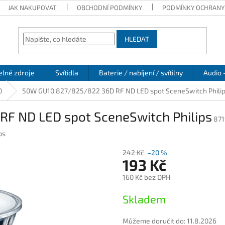
JAK NAKUPOVAT
OBCHODNÍ PODMÍNKY
PODMÍNKY OCHRANY
HLEDAT
elné zdroje
Svítidla
Baterie / nabíjení / svítilny
Audio 
0
50W GU10 827/825/822 36D RF ND LED spot SceneSwitch Phili
F ND LED spot SceneSwitch Philips
871
ps
242 Kč
–20 %
193 Kč
160 Kč bez DPH
Měrná
Skladem
cena:
Můžeme doručit do:
11.8.2026