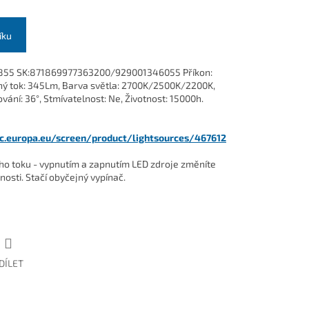
íku
855 SK:871869977363200/929001346055 Příkon:
lný tok: 345Lm, Barva světla: 2700K/2500K/2200K,
ní: 36°, Stmívatelnost: Ne, Životnost: 15000h.
ec.europa.eu/screen/product/lightsources/467612
ho toku - vypnutím a zapnutím LED zdroje změníte
nosti. Stačí obyčejný vypínač.
DÍLET