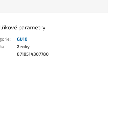
lňkové parametry
gorie
:
GU10
ka
:
2 roky
8719514307780