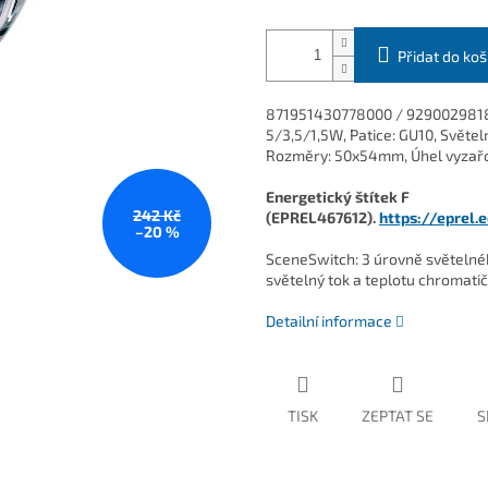
Přidat do koš
871951430778000 / 929002981
5/3,5/1,5W, Patice: GU10, Světe
Rozměry: 50x54mm, Úhel vyzařová
Energetický štítek F
242 Kč
(EPREL467612).
https://eprel.
–20 %
SceneSwitch: 3 úrovně světelné
světelný tok a teplotu chromatič
Detailní informace
TISK
ZEPTAT SE
S