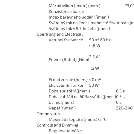
Měrný výkon (jmen.) (nom.)
73,0
Konzistence barev
Index barevného podání (jmen.)
Světelný tok na konci jmenovité životnosti (j
Světelný tok v 90° kuželu (jmen.)
Operating and Electrical
Vstupní frekvence
50 až 60 Hz
4,8 W
3,5 W
Power (Rated) (Nom)
1,5 W
Proud zdroje (jmen.)
40 mA
Ekvivalentní příkon
50 W
Doba spuštění (jmen.)
0,5 s
Doba zahřátí na 60 % světla (jmen.)
0.5 s
Účiník (jmen.)
0.5
Napětí (jmen.)
220-240 
Temperature
Maximální teplota (jmen.)
75 °C
Controls and Dimming
Regulovatelné
Ne