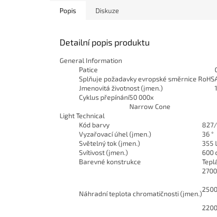
Popis
Diskuze
Detailní popis produktu
General Information
Patice
Splňuje požadavky evropské směrnice RoHS
Jmenovitá životnost (jmen.)
Cyklus přepínání
50 000x
Narrow Cone
Light Technical
Kód barvy
827/
Vyzařovací úhel (jmen.)
36 °
Světelný tok (jmen.)
355 
Svítivost (jmen.)
600 
Barevné konstrukce
Tepl
2700
2500
Náhradní teplota chromatičnosti (jmen.)
2200