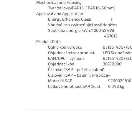
Mechanical and Housing
Tvar žárovky
PAR16 [ PAR16/50mm]
Approval and Application
Energy Efficiency Class
F
Vhodné pro zvýrazňující osvětlení
Yes
Spotřeba energie kWh/1000 h
5 kWh
467612
Product Data
Úplný kód výrobku
871951430778
Objednací název produktu
LED SceneSwit
EAN/UPC – výrobek
871951430778
Objednací kód
30778000
Číslování SAP – počet v balení
1
Číslování SAP – balení v krabičce
4
Materiál SAP
9290029818
Celková hmotnost SAP (kus)
0,048 kg
Z
á
p