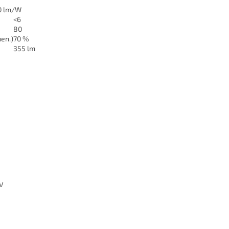
0 lm/W
<6
80
men.)
70 %
355 lm
V