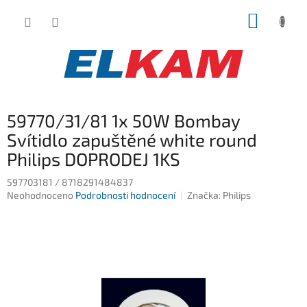
Přejít
NÁKUP
na
obsah
KOŠÍK
59770/31/81 1x 50W Bombay
Svítidlo zapuštěné white round
Philips DOPRODEJ 1KS
597703181 / 8718291484837
Průměrné
Neohodnoceno
Podrobnosti hodnocení
Značka:
Philips
hodnocení
produktu
je
0,0
z
5
hvězdiček.