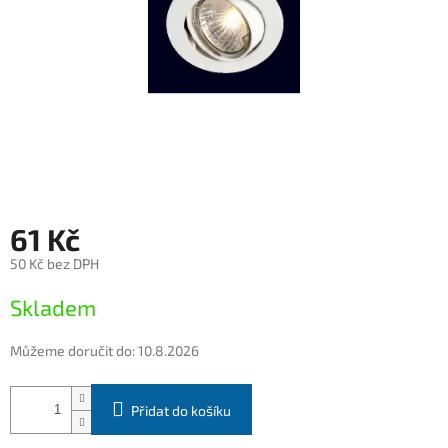
61 Kč
50 Kč bez DPH
Měrná
Skladem
cena:
Můžeme doručit do:
10.8.2026
Přidat do košíku