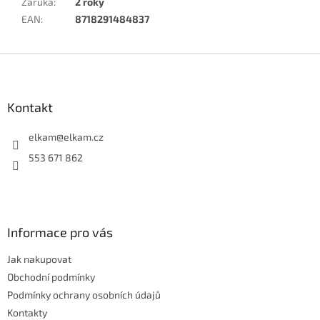
Záruka
:
2 roky
EAN
:
8718291484837
Z
á
p
a
Kontakt
t
í
elkam
@
elkam.cz
553 671 862
Informace pro vás
Jak nakupovat
Obchodní podmínky
Podmínky ochrany osobních údajů
Kontakty