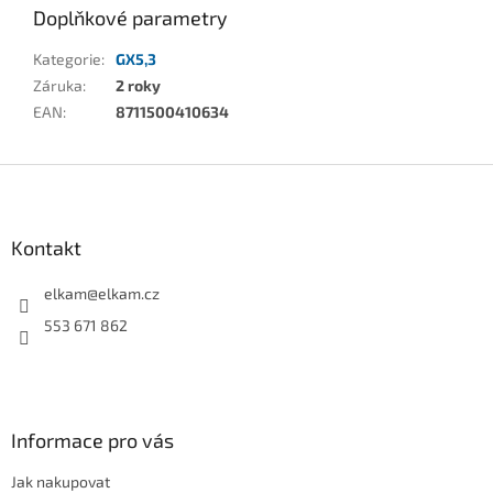
Doplňkové parametry
Kategorie
:
GX5,3
Záruka
:
2 roky
EAN
:
8711500410634
Z
á
p
a
Kontakt
t
í
elkam
@
elkam.cz
553 671 862
Informace pro vás
Jak nakupovat