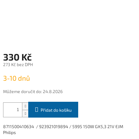
330 Kč
273 Kč bez DPH
Měrná
3-10 dnů
cena:
Můžeme doručit do:
24.8.2026
Přidat do košíku
8711500410634 / 923921019894 /
5995 150W GX5,3 21V EJM
Philips