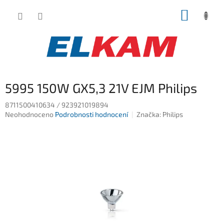
Přejít
NÁKUP
na
obsah
KOŠÍK
5995 150W GX5,3 21V EJM Philips
8711500410634 / 923921019894
Průměrné
Neohodnoceno
Podrobnosti hodnocení
Značka:
Philips
hodnocení
produktu
je
0,0
z
5
hvězdiček.