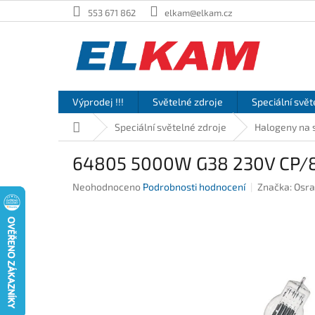
Přejít
553 671 862
elkam@elkam.cz
na
obsah
Výprodej !!!
Světelné zdroje
Speciální svět
Domů
Speciální světelné zdroje
Halogeny na s
64805 5000W G38 230V CP/
Průměrné
Neohodnoceno
Podrobnosti hodnocení
Značka:
Osr
hodnocení
produktu
je
0,0
z
5
hvězdiček.