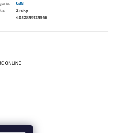
gorie
:
G38
ka
:
2 roky
4052899129566
ME ONLINE