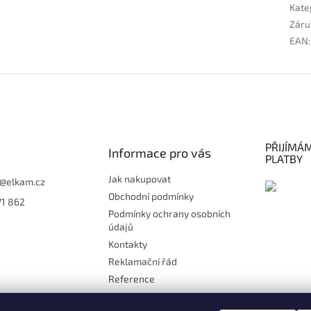
Kate
Záru
EAN
:
PŘIJÍMÁ
Informace pro vás
PLATBY
Jak nakupovat
@
elkam.cz
Obchodní podmínky
71 862
Podmínky ochrany osobních
údajů
Kontakty
Reklamační řád
Reference
Doprava