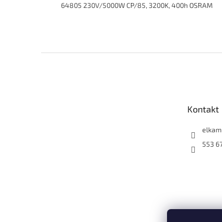
64805 230V/5000W CP/85, 3200K, 400h OSRAM
Z
á
p
a
t
Kontakt
í
elkam
553 6