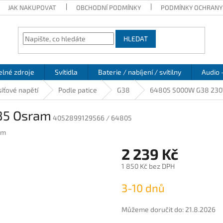
JAK NAKUPOVAT
OBCHODNÍ PODMÍNKY
PODMÍNKY OCHRANY
HLEDAT
elné zdroje
Svítidla
Baterie / nabíjení / svítilny
Audio 
íťové napětí
Podle patice
G38
64805 5000W G38 230
85 Osram
4052899129566 / 64805
am
2 239 Kč
1 850 Kč bez DPH
Měrná
3-10 dnů
cena:
Můžeme doručit do:
21.8.2026