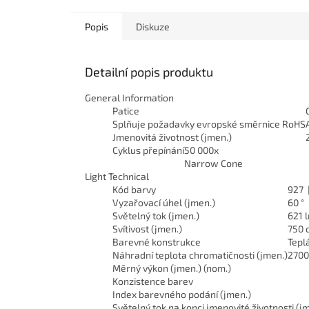
Popis
Diskuze
Detailní popis produktu
General Information
Patice
Splňuje požadavky evropské směrnice RoHS
Jmenovitá životnost (jmen.)
Cyklus přepínání
50 000x
Narrow Cone
Light Technical
Kód barvy
927 
Vyzařovací úhel (jmen.)
60 °
Světelný tok (jmen.)
621 
Svítivost (jmen.)
750 
Barevné konstrukce
Tepl
Náhradní teplota chromatičnosti (jmen.)
2700
Měrný výkon (jmen.) (nom.)
Konzistence barev
Index barevného podání (jmen.)
Světelný tok na konci jmenovité životnosti (j