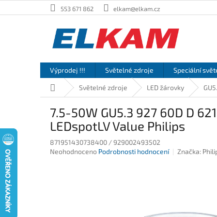
Přejít
553 671 862
elkam@elkam.cz
na
obsah
Výprodej !!!
Světelné zdroje
Speciální svět
Domů
Světelné zdroje
LED žárovky
GU5
7.5-50W GU5.3 927 60D D 62
LEDspotLV Value Philips
871951430738400 / 929002493502
Průměrné
Neohodnoceno
Podrobnosti hodnocení
Značka:
Phili
hodnocení
produktu
je
0,0
z
5
hvězdiček.