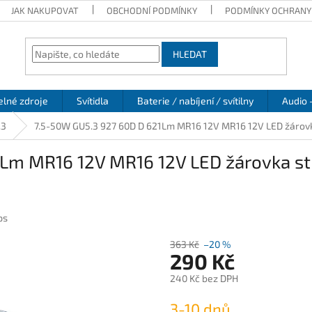
JAK NAKUPOVAT
OBCHODNÍ PODMÍNKY
PODMÍNKY OCHRANY
HLEDAT
elné zdroje
Svítidla
Baterie / nabíjení / svítilny
Audio 
.3
7.5-50W GU5.3 927 60D D 621Lm MR16 12V MR16 12V LED žárovk
1Lm MR16 12V MR16 12V LED žárovka 
ps
363 Kč
–20 %
290 Kč
240 Kč bez DPH
Měrná
3-10 dnů
cena: