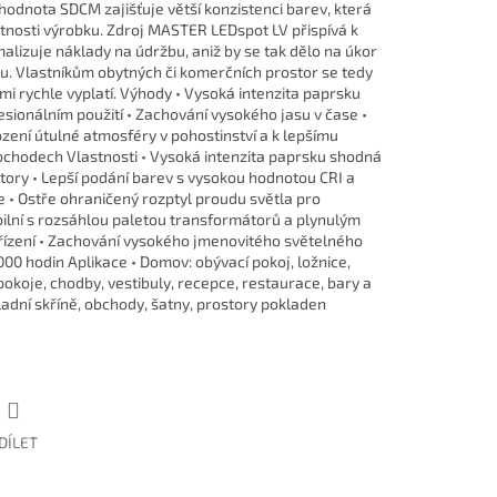
hodnota SDCM zajišťuje větší konzistenci barev, která
tnosti výrobku. Zdroj MASTER LEDspot LV přispívá k
lizuje náklady na údržbu, aniž by se tak dělo na úkor
bku. Vlastníkům obytných či komerčních prostor se tedy
mi rychle vyplatí. Výhody • Vysoká intenzita paprsku
fesionálním použití • Zachování vysokého jasu v čase •
zení útulné atmosféry v pohostinství a k lepšímu
bchodech Vlastnosti • Vysoká intenzita paprsku shodná
ory • Lepší podání barev s vysokou hodnotou CRI a
e • Ostře ohraničený rozptyl proudu světla pro
bilní s rozsáhlou paletou transformátorů a plynulým
řízení • Zachování vysokého jmenovitého světelného
 000 hodin Aplikace • Domov: obývací pokoj, ložnice,
pokoje, chodby, vestibuly, recepce, restaurace, bary a
kladní skříně, obchody, šatny, prostory pokladen
DÍLET