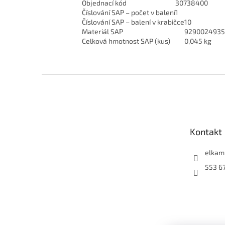
Objednací kód
30738400
Číslování SAP – počet v balení
1
Číslování SAP – balení v krabičce
10
Materiál SAP
9290024935
Celková hmotnost SAP (kus)
0,045 kg
Z
á
p
a
t
Kontakt
í
elkam
553 6