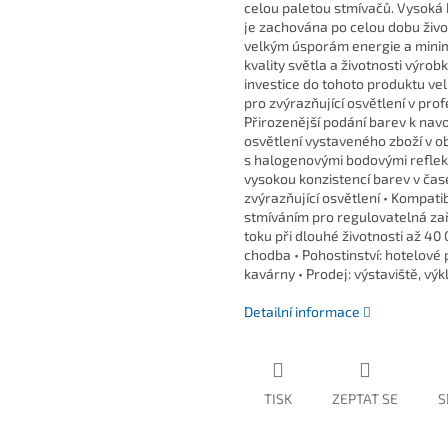
celou paletou stmívačů. Vysoká 
je zachována po celou dobu živo
velkým úsporám energie a minima
kvality světla a životnosti výro
investice do tohoto produktu vel
pro zvýrazňující osvětlení v pro
Přirozenější podání barev k navo
osvětlení vystaveného zboží v o
s halogenovými bodovými reflekt
vysokou konzistencí barev v čas
zvýrazňující osvětlení • Kompati
stmíváním pro regulovatelná za
toku při dlouhé životnosti až 40
chodba • Pohostinství: hotelové 
kavárny • Prodej: výstaviště, vý
Detailní informace
TISK
ZEPTAT SE
S