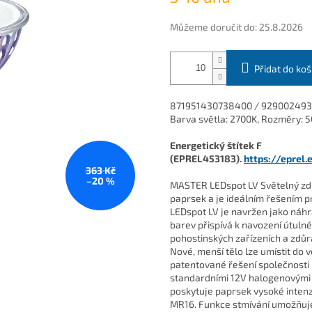
Můžeme doručit do:
25.8.2026
Přidat do koš
871951430738400 / 929002493502
Barva světla: 2700K, Rozměry: 5
Energetický štítek F
(EPREL453183).
https://eprel
363 Kč
–20 %
MASTER LEDspot LV Světelný zdr
paprsek a je ideálním řešením 
LEDspot LV je navržen jako náhr
barev přispívá k navození útuln
pohostinských zařízeních a zdůr
Nové, menší tělo lze umístit do v
patentované řešení společnosti P
standardními 12V halogenovými 
poskytuje paprsek vysoké inten
MR16. Funkce stmívání umožňuje