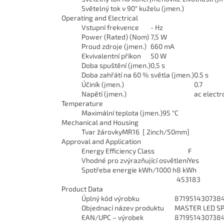
Světelný tok v 90° kuželu (jmen.)
Operating and Electrical
Vstupní frekvence
- Hz
Power (Rated) (Nom)
7,5 W
Proud zdroje (jmen.)
660 mA
Ekvivalentní příkon
50 W
Doba spuštění (jmen.)
0,5 s
Doba zahřátí na 60 % světla (jmen.)
0.5 s
Účiník (jmen.)
0.7
Napětí (jmen.)
ac electr
Temperature
Maximální teplota (jmen.)
95 °C
Mechanical and Housing
Tvar žárovky
MR16 [ 2inch/50mm]
Approval and Application
Energy Efficiency Class
F
Vhodné pro zvýrazňující osvětlení
Yes
Spotřeba energie kWh/1000 h
8 kWh
453183
Product Data
Úplný kód výrobku
871951430738
Objednací název produktu
MASTER LED SP
EAN/UPC – výrobek
871951430738