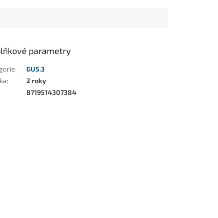
lňkové parametry
gorie
:
GU5.3
ka
:
2 roky
8719514307384