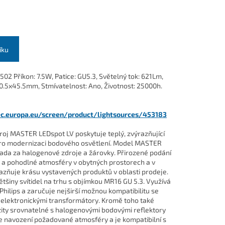
íku
 Příkon: 7.5W, Patice: GU5.3, Světelný tok: 621Lm,
0.5x45.5mm, Stmívatelnost: Ano, Životnost: 25000h.
.ec.europa.eu/screen/product/lightsources/453183
oj MASTER LEDspot LV poskytuje teplý, zvýrazňující
pro modernizaci bodového osvětlení. Model MASTER
ada za halogenové zdroje a žárovky. Přirozené podání
é a pohodlné atmosféry v obytných prostorech a v
azňuje krásu vystavených produktů v oblasti prodeje.
ětšiny svítidel na trhu s objímkou MR16 GU 5.3. Využívá
hilips a zaručuje nejširší možnou kompatibilitu se
elektronickými transformátory. Kromě toho také
zity srovnatelné s halogenovými bodovými reflektory
 navození požadované atmosféry a je kompatibilní s