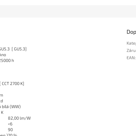
Dop
Kate
GU5.3 [ GU5.3]
Záru
Ano
EAN
:
25000 h
[ CCT 2700 K]
lm
cd
á bílá (WW)
 K
82,00 lm/W
<6
90
men.)
70 %