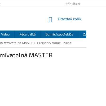
 OSOBNÍCH ÚDAJŮ
KONTAKTY
REKLAMAČNÍ ŘÁD
Přihlášení
REFEREN
NÁKUPNÍ
Prázdný košík
KOŠÍK
- Video
Péče o dítě
Domácí spotřebiče
Zdraví a pohod
a stmívatelná MASTER LEDspotLV Value Philips
stmívatelná MASTER