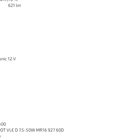
621 lm
onic 12 V
400
OT VLE D 7.5-50W MR16 927 60D
4