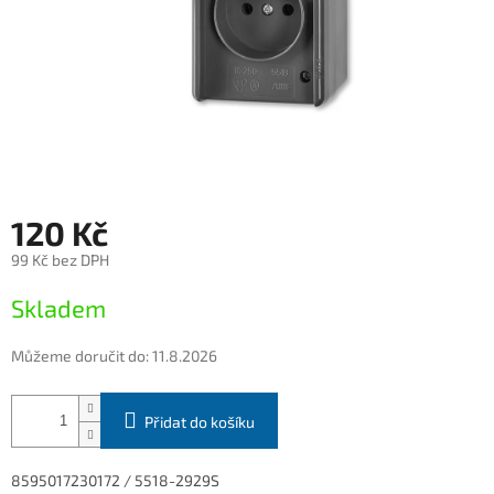
120 Kč
99 Kč bez DPH
Měrná
Skladem
cena:
Můžeme doručit do:
11.8.2026
Přidat do košíku
8595017230172 / 5518-2929S