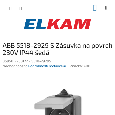
Přejít
NÁKUP
na
obsah
KOŠÍK
ABB 5518-2929 S Zásuvka na povrch
230V IP44 šedá
8595017230172 / 5518-2929S
Průměrné
Neohodnoceno
Podrobnosti hodnocení
Značka:
ABB
hodnocení
produktu
je
0,0
z
5
hvězdiček.