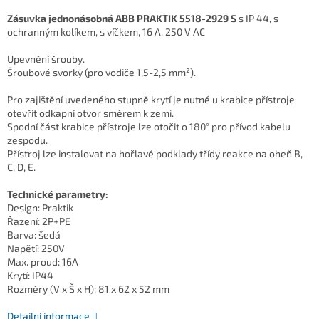
Zásuvka jednonásobná ABB PRAKTIK 5518-2929 S
s IP 44, s
ochranným kolíkem, s víčkem, 16 A, 250 V AC
Upevnění šrouby.
Šroubové svorky (pro vodiče 1,5-2,5 mm²).
Pro zajištění uvedeného stupně krytí je nutné u krabice přístroje
otevřít odkapní otvor směrem k zemi.
Spodní část krabice přístroje lze otočit o 180° pro přívod kabelu
zespodu.
Přístroj lze instalovat na hořlavé podklady třídy reakce na oheň B,
C, D, E.
Technické parametry:
Design: Praktik
Řazení: 2P+PE
Barva: šedá
Napětí: 250V
Max. proud: 16A
Krytí: IP44
Rozměry (V x Š x H): 81 x 62 x 52 mm
Detailní informace