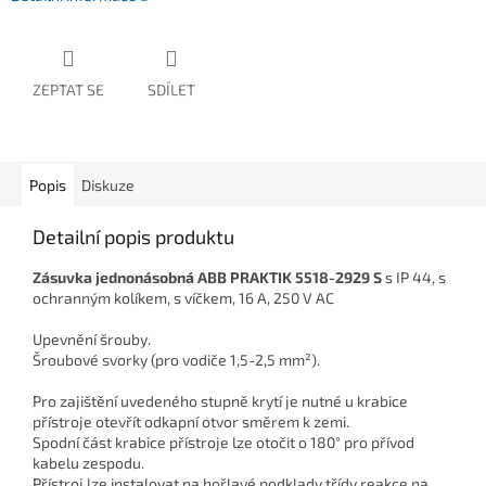
ZEPTAT SE
SDÍLET
Popis
Diskuze
Detailní popis produktu
Zásuvka jednonásobná ABB PRAKTIK 5518-2929 S
s IP 44, s
ochranným kolíkem, s víčkem, 16 A, 250 V AC
Upevnění šrouby.
Šroubové svorky (pro vodiče 1,5-2,5 mm²).
Pro zajištění uvedeného stupně krytí je nutné u krabice
přístroje otevřít odkapní otvor směrem k zemi.
Spodní část krabice přístroje lze otočit o 180° pro přívod
kabelu zespodu.
Přístroj lze instalovat na hořlavé podklady třídy reakce na