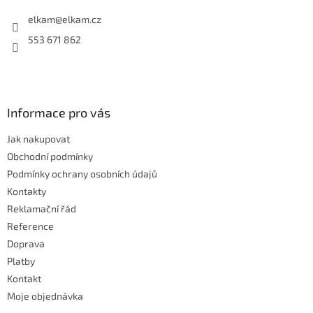
t
í
elkam
@
elkam.cz
553 671 862
Informace pro vás
Jak nakupovat
Obchodní podmínky
Podmínky ochrany osobních údajů
Kontakty
Reklamační řád
Reference
Doprava
Platby
Kontakt
Moje objednávka