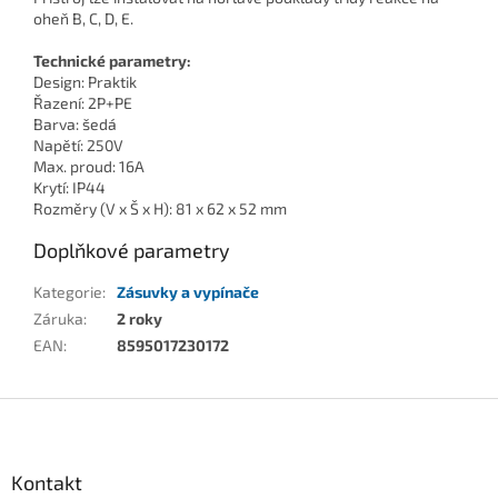
oheň B, C, D, E.
Technické parametry:
Design: Praktik
Řazení: 2P+PE
Barva: šedá
Napětí: 250V
Max. proud: 16A
Krytí: IP44
Rozměry (V x Š x H): 81 x 62 x 52 mm
Doplňkové parametry
Kategorie
:
Zásuvky a vypínače
Záruka
:
2 roky
EAN
:
8595017230172
Z
á
p
a
Kontakt