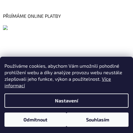
PŘIJÍMÁME ONLINE PLATBY
Používáme cookies, abychom Vám umožnili pohodlné
prohlížení webu a díky analýze provozu webu neustále
zlepšovali jeho funkce, výkon a použitelnost.
Více
informací
Nastavení
Vytvořil Shoptet
|
Realizoval Appgrade
DOVOLENÁ OD STŘEDY 05.08. - 07.08.2026. Vaše objednávky
Odmítnout
Souhlasím
Copyright 2026
ELKAM
. Všechna práva vyhrazena.
budou vyřizovány od 10.08.2026.