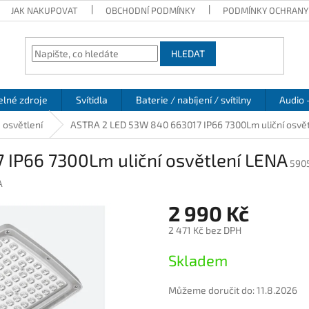
JAK NAKUPOVAT
OBCHODNÍ PODMÍNKY
PODMÍNKY OCHRANY
HLEDAT
elné zdroje
Svítidla
Baterie / nabíjení / svítilny
Audio 
 osvětlení
ASTRA 2 LED 53W 840 663017 IP66 7300Lm uliční osvě
IP66 7300Lm uliční osvětlení LENA
590
A
2 990 Kč
2 471 Kč bez DPH
Měrná
Skladem
cena:
Můžeme doručit do:
11.8.2026