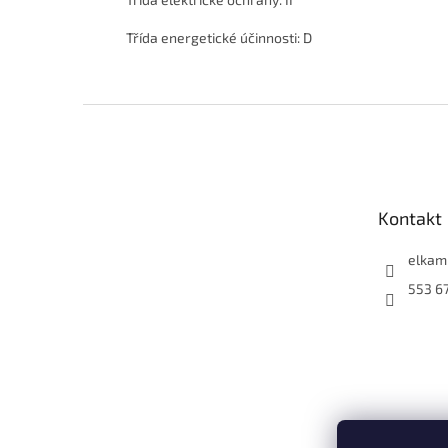
Třída energetické účinnosti: D
Z
á
p
a
t
Kontakt
í
elkam
553 6