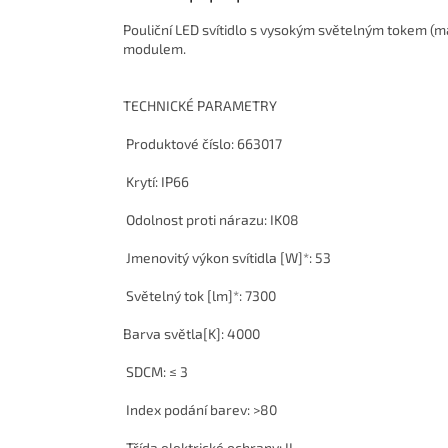
Pouliční LED svítidlo s vysokým světelným tokem 
modulem.
TECHNICKÉ PARAMETRY
Produktové číslo: 663017
Krytí: IP66
Odolnost proti nárazu: IK08
Jmenovitý výkon svítidla [W]*: 53
Světelný tok [lm]*: 7300
Barva světla[K]: 4000
SDCM: ≤ 3
Index podání barev: >80
Třída elektrické ochrany: II