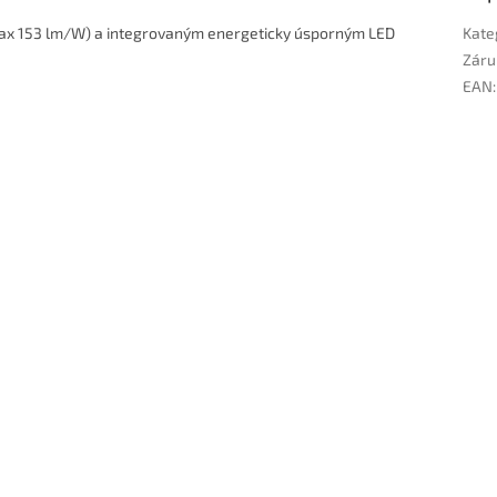
(max 153 lm/W) a integrovaným energeticky úsporným LED
Kate
Záru
EAN
: