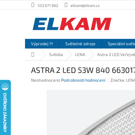
Přejít
553 671 862
elkam@elkam.cz
na
obsah
Výprodej !!!
Světelné zdroje
Speciální svět
Domů
Svítidla
LENA
Astra 2 LED Veřejné
ASTRA 2 LED 53W 840 663017 
Průměrné
Neohodnoceno
Podrobnosti hodnocení
Značka:
LEN
hodnocení
produktu
je
0,0
z
5
hvězdiček.