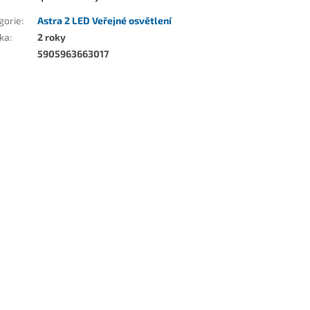
gorie
:
Astra 2 LED Veřejné osvětlení
ka
:
2 roky
5905963663017