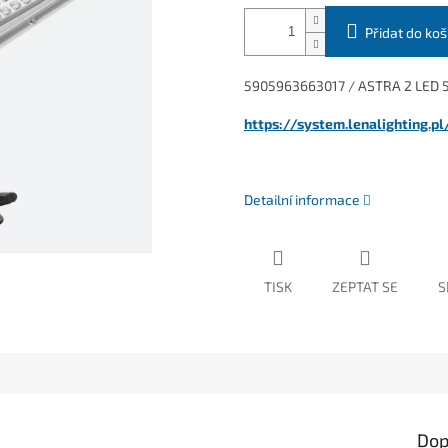
Přidat do koš
5905963663017 / ASTRA 2 LED 5
https://system.lenalighting.
Detailní informace
TISK
ZEPTAT SE
S
Dop