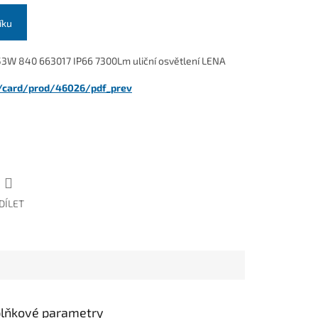
íku
3W 840 663017 IP66 7300Lm uliční osvětlení LENA
pl/card/prod/46026/pdf_prev
DÍLET
lňkové parametry