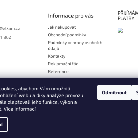
PŘIJÍMÁ
Informace pro vás
PLATBY
Jak nakupovat
@
elkam.cz
Obchodní podmínky
71 862
Podmínky ochrany osobních
údajů
Kontakty
Reklamační řád
Reference
Doprava
Platby
cookies, abychom Vám umožnili
Odmítnout
Kontakt
ohlížení webu a díky analýze provozu
le zlepšovali jeho funkce, výkon a
Moje objednávka
t.
Více informací
ány
í