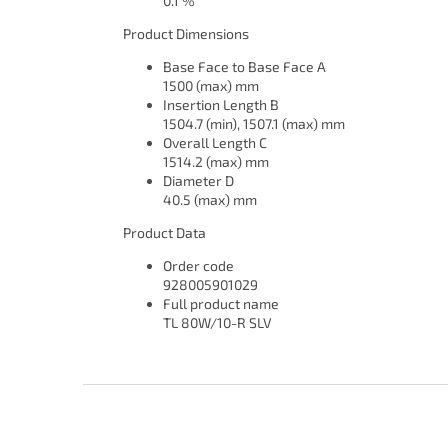
0.1 %
Product Dimensions
Base Face to Base Face A
1500 (max) mm
Insertion Length B
1504.7 (min), 1507.1 (max) mm
Overall Length C
1514.2 (max) mm
Diameter D
40.5 (max) mm
Product Data
Order code
928005901029
Full product name
TL 80W/10-R SLV
Z
á
p