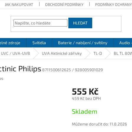
JAK NAKUPOVAT
OBCHODNÍ PODMÍNKY
PODMÍNKY OCHRANY
HLEDAT
elné zdroje
Svítidla
Baterie / nabíjení / svítilny
Audio 
/ UVC / UVA-UVB
UVA Aktinické zářivky
TL-D
BL TL 80W
inic Philips
8711500612625 / 928005901029
ps
555 Kč
459 Kč bez DPH
Měrná
Skladem
cena:
Můžeme doručit do:
11.8.2026