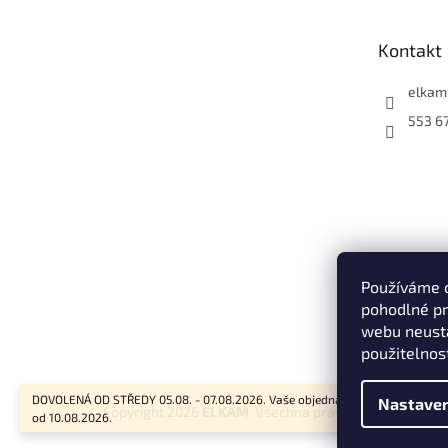
a
t
Kontakt
í
elkam
553 6
Používáme 
pohodlné pr
webu neustá
použitelnos
DOVOLENÁ OD STŘEDY 05.08. - 07.08.2026. Vaše objednávky budou vyřizov
Nastaven
Copyright 2026
ELKAM
. Všechna práva vyhrazena.
od 10.08.2026.