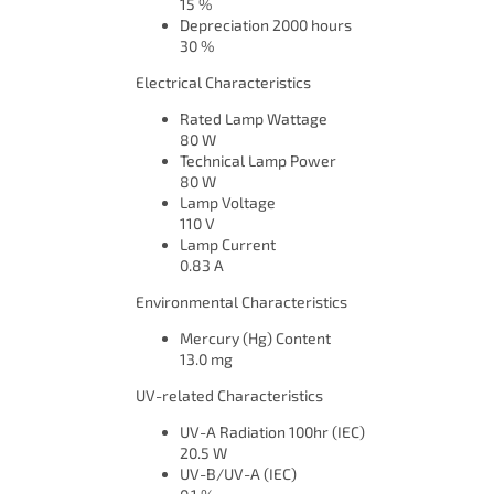
15 %
Depreciation 2000 hours
30 %
Electrical Characteristics
Rated Lamp Wattage
80 W
Technical Lamp Power
80 W
Lamp Voltage
110 V
Lamp Current
0.83 A
Environmental Characteristics
Mercury (Hg) Content
13.0 mg
UV-related Characteristics
UV-A Radiation 100hr (IEC)
20.5 W
UV-B/UV-A (IEC)