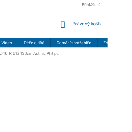
 OSOBNÍCH ÚDAJŮ
KONTAKTY
REKLAMAČNÍ ŘÁD
Přihlášení
REFEREN
NÁKUPNÍ
Prázdný košík
KOŠÍK
- Video
Péče o dítě
Domácí spotřebiče
Zdraví a pohod
/10-R G13 150cm Actinic Philips