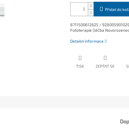
Přidat do koš
8711500612625 / 928005901029. a
Fototerapie (léčba Novorozenec
Detailní informace
TISK
ZEPTAT SE
S
Dop