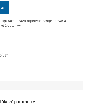
íku
plikace • Diazo kopírovací stroje • akvária •
ké žloutenky)
DÍLET
lňkové parametry