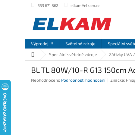
Přejít
553 671 862
elkam@elkam.cz
na
obsah
Výprodej !!!
Světelné zdroje
Speciální svět
Domů
Speciální světelné zdroje
Zářivky UVA 
BL TL 80W/10-R G13 150cm Act
Průměrné
Neohodnoceno
Podrobnosti hodnocení
Značka:
Phili
hodnocení
produktu
je
0,0
z
5
hvězdiček.