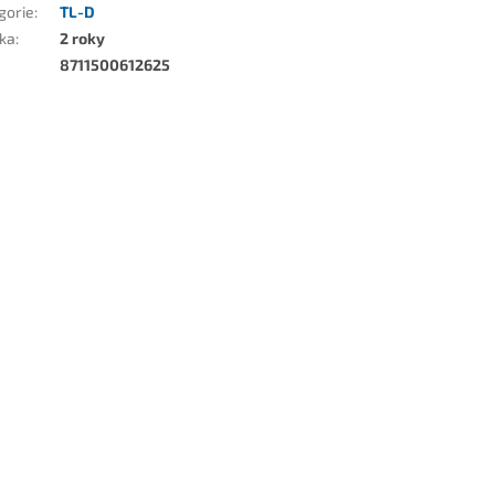
gorie
:
TL-D
ka
:
2 roky
8711500612625