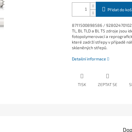
Přidat do koš
8711500898586 / 928024701029.
TL, BL TLD a BL T5 zdroje jsou i
fotopolymerovací a reprografick
které zadrží střepy v případě náh
skleněných střepů.
Detailní informace
TISK
ZEPTAT SE
S
Dop