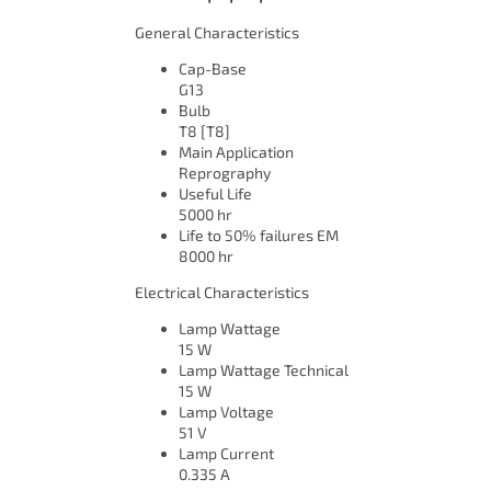
General Characteristics
Cap-Base
G13
Bulb
T8 [T8]
Main Application
Reprography
Useful Life
5000 hr
Life to 50% failures EM
8000 hr
Electrical Characteristics
Lamp Wattage
15 W
Lamp Wattage Technical
15 W
Lamp Voltage
51 V
Lamp Current
0.335 A