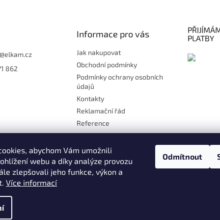
PŘIJÍMÁ
Informace pro vás
PLATBY
Jak nakupovat
@
elkam.cz
Obchodní podmínky
71 862
Podmínky ochrany osobních
údajů
Kontakty
Reklamační řád
Reference
Doprava
Platby
cookies, abychom Vám umožnili
Odmítnout
Kontakt
ohlížení webu a díky analýze provozu
le zlepšovali jeho funkce, výkon a
Moje objednávka
t.
Více informací
ány
í