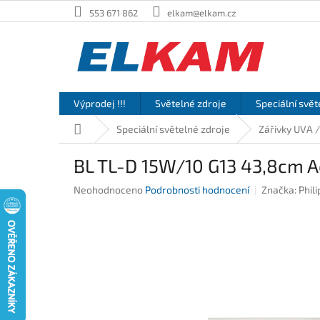
Přejít
553 671 862
elkam@elkam.cz
na
obsah
Výprodej !!!
Světelné zdroje
Speciální svět
Domů
Speciální světelné zdroje
Zářivky UVA 
BL TL-D 15W/10 G13 43,8cm Ac
Průměrné
Neohodnoceno
Podrobnosti hodnocení
Značka:
Phili
hodnocení
produktu
je
0,0
z
5
hvězdiček.