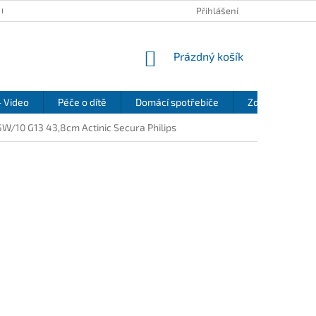
 OSOBNÍCH ÚDAJŮ
KONTAKTY
REKLAMAČNÍ ŘÁD
Přihlášení
REFEREN
NÁKUPNÍ
Prázdný košík
KOŠÍK
- Video
Péče o dítě
Domácí spotřebiče
Zdraví a pohod
5W/10 G13 43,8cm Actinic Secura Philips