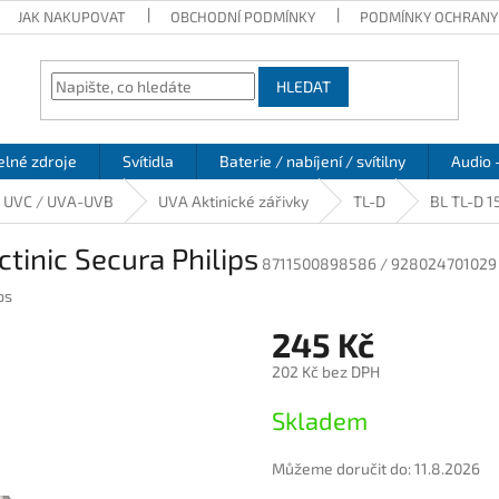
JAK NAKUPOVAT
OBCHODNÍ PODMÍNKY
PODMÍNKY OCHRANY
HLEDAT
elné zdroje
Svítidla
Baterie / nabíjení / svítilny
Audio 
/ UVC / UVA-UVB
UVA Aktinické zářivky
TL-D
BL TL-D 1
tinic Secura Philips
8711500898586 / 928024701029
ps
245 Kč
202 Kč bez DPH
Měrná
Skladem
cena:
Můžeme doručit do:
11.8.2026