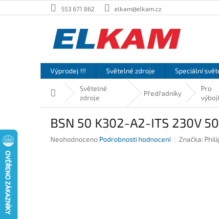
Přejít
553 671 862
elkam@elkam.cz
na
obsah
Výprodej !!!
Světelné zdroje
Speciální svět
Světelné
Pro
Domů
Předřadníky
zdroje
výboj
BSN 50 K302-A2-ITS 230V 50H
Průměrné
Neohodnoceno
Podrobnosti hodnocení
Značka:
Phili
hodnocení
produktu
je
0,0
z
5
hvězdiček.