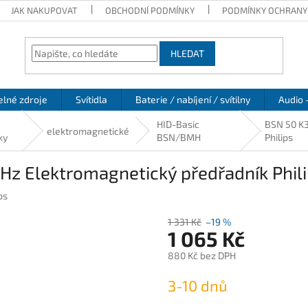
JAK NAKUPOVAT
OBCHODNÍ PODMÍNKY
PODMÍNKY OCHRANY
HLEDAT
elné zdroje
Svítidla
Baterie / nabíjení / svítilny
Audio 
HID-Basic
BSN 50 K3
elektromagnetické
ky
BSN/BMH
Philips
z Elektromagnetický předřadník Phil
ps
1 331 Kč
–19 %
1 065 Kč
880 Kč bez DPH
Měrná
3-10 dnů
cena: