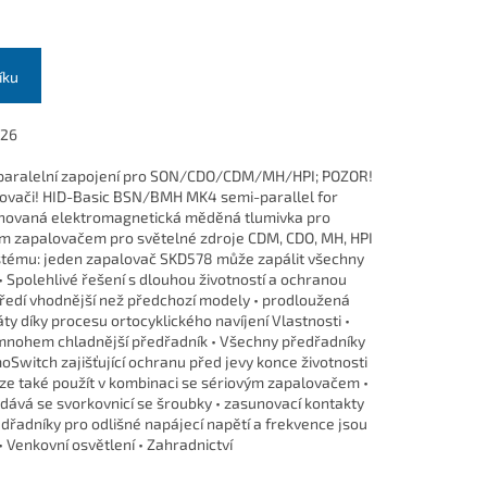
íku
926
aralelní zapojení pro SON/CDO/CDM/MH/HPI; POZOR!
alovači! HID-Basic BSN/BMH MK4 semi-parallel for
vaná elektromagnetická měděná tlumivka pro
ním zapalovačem pro světelné zdroje CDM, CDO, MH, HPI
ystému: jeden zapalovač SKD578 může zapálit všechny
• Spolehlivé řešení s dlouhou životností a ochranou
středí vhodnější než předchozí modely • prodloužená
ty díky procesu ortocyklického navíjení Vlastnosti •
 mnohem chladnější předřadník • Všechny předřadníky
oSwitch zajišťující ochranu před jevy konce životnosti
lze také použít v kombinaci se sériovým zapalovačem •
ává se svorkovnicí se šroubky • zasunovací kontakty
ředřadníky pro odlišné napájecí napětí a frekvence jsou
• Venkovní osvětlení • Zahradnictví