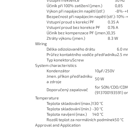
Vstupní frekvence
50 Hz
Účiník při 100% zatížení (jmen.)
0,85
Výkon při napájecím napětí (stř.)
-8%-+
Bezpečnost při napájecím napětí (stř.)
-10%-
Vstupní proud s korekcí PF
0.35 A
Vstupní proud bez korekce PF
0.76 A
Účiník bez kompenzace PF (jmen.)
0,35
Ztráty výkonu (jmen.)
8.3 W
Wiring
Délka odizolovaného drátu
6.0 m
Průřez kontaktního vodiče předřadníku
2.5 m
Typ konektoru
Screw
System characteristics
Kondenzátor
10µF/250V
Jmen. příkon předřadníku
50 W
a zdroje
for SON/CDO/CDM l
Doporučený zapalovač
(913700193591) o
Temperature
Teplota skladování (max.)
130 °C
Teplota skladování (min.)
-30 °C
Teplota navíjení (max.)
140 °C
Rozdíl teplot za normálních podmínek
50 °C
Approval and Application