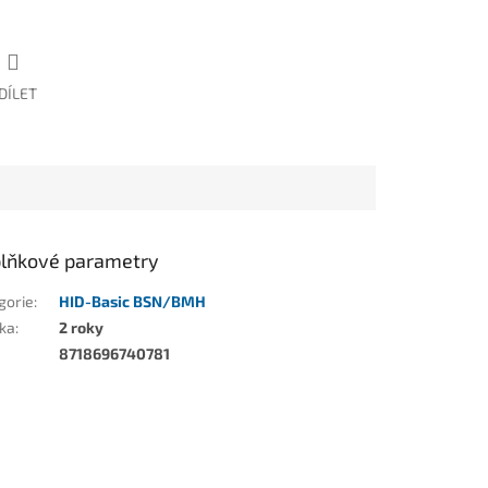
DÍLET
lňkové parametry
gorie
:
HID-Basic BSN/BMH
ka
:
2 roky
8718696740781