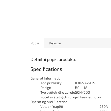
Popis
Diskuze
Detailní popis produktu
Specifications
General Information
Kód přihlášky
K302-A2-ITS
Design
BC1-118
Typ světelného zdroje
SON/CDO
Počet světelných zdrojů
1 kus/jednotka
Operating and Electrical
Vstupní napětí
230 V