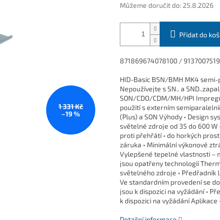
Můžeme doručit do:
25.8.2026
Přidat do koš
871869674078100 / 913700751
HID-Basic BSN/BMH MK4 semi-p
Nepoužívejte s SN.. a SND..zap
SON/CDO/CDM/MH/HPI Impregno
1 331 Kč
použití s externím semiparalel
–19 %
(Plus) a SON Výhody • Design s
světelné zdroje od 35 do 600 W 
proti přehřátí • do horkých pro
záruka • Minimální výkonové ztrá
Vylepšené tepelné vlastnosti –
jsou opatřeny technologií Therm
světelného zdroje • Předřadník 
Ve standardním provedení se dod
jsou k dispozici na vyžádání • P
k dispozici na vyžádání Aplikace 
Detailní informace