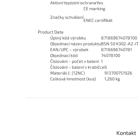
Aktivní teplotní ochrana
Yes
CE marking
Značky schválení
ENEC certifikát
Product Data
Úplný kód výrobku
871869674078100
Objednací název produktu
BSN 50 K302-A2-I
EAN/UPC – výrobek
8718696740781
Objednací kód
74078100
Číslování – počet v balení
1
Číslování – balení v krabičce
6
Materiál č. (12NC)
913700751926
Celková hmotnost (kus)
1,260 kg
Z
á
p
a
t
Kontakt
í