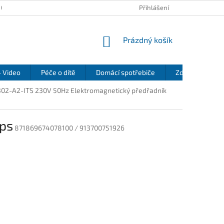
 OSOBNÍCH ÚDAJŮ
KONTAKTY
REKLAMAČNÍ ŘÁD
Přihlášení
REFEREN
NÁKUPNÍ
Prázdný košík
KOŠÍK
- Video
Péče o dítě
Domácí spotřebiče
Zdraví a pohod
02-A2-ITS 230V 50Hz Elektromagnetický předřadník
ips
871869674078100 / 913700751926