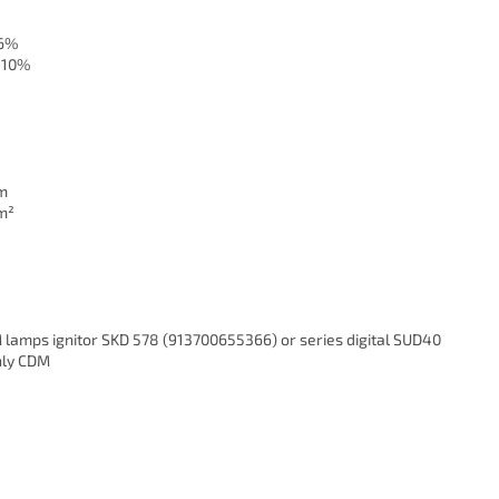
6%
+10%
m
m²
amps ignitor SKD 578 (913700655366) or series digital SUD40
nly CDM