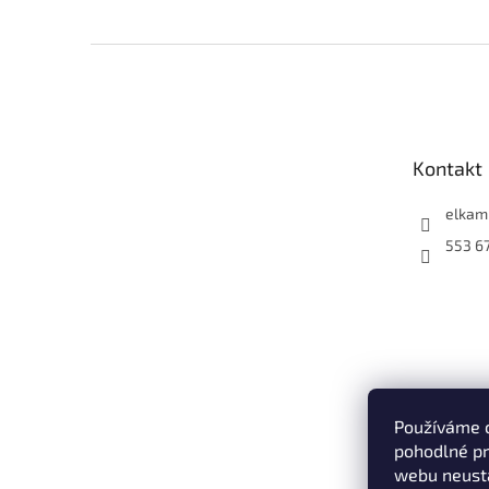
Z
á
p
a
t
Kontakt
í
elkam
553 6
Používáme 
pohodlné pr
webu neustá