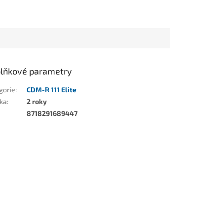
lňkové parametry
gorie
:
CDM-R 111 Elite
ka
:
2 roky
8718291689447