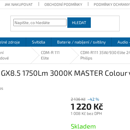
JAK NAKUPOVAT
OBCHODNÍ PODMÍNKY
PODMÍNKY OCHRANY
HLEDAT
elné zdroje
Svítidla
Baterie / nabíjení / svítilny
Audio 
ní
CDM-R 111
CDM-R111 35W/930 Elite 2
idové
Elite
Philips
 GX8.5 1750Lm 3000K MASTER Colour v
ps
2 136 Kč
–42 %
1 220 Kč
1 008 Kč bez DPH
Měrná
Skladem
cena: