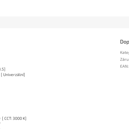
Dop
Kate
Záru
EAN
:
.5]
 Univerzální]
 [ CCT: 3000 K]
°