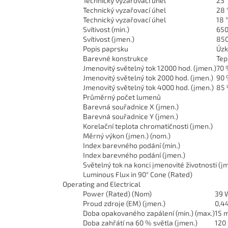
Technický vyzařovací úhel
23 
Technický vyzařovací úhel
28 
Technický vyzařovací úhel
18 °
Svítivost (min.)
650
Svítivost (jmen.)
850
Popis paprsku
Úzk
Barevné konstrukce
Tep
Jmenovitý světelný tok 12000 hod. (jmen.)
70
Jmenovitý světelný tok 2000 hod. (jmen.)
90
Jmenovitý světelný tok 4000 hod. (jmen.)
85
Průměrný počet lumenů
Barevná souřadnice X (jmen.)
Barevná souřadnice Y (jmen.)
Korelační teplota chromatičnosti (jmen.)
Měrný výkon (jmen.) (nom.)
Index barevného podání (min.)
Index barevného podání (jmen.)
Světelný tok na konci jmenovité životnosti (j
Luminous Flux in 90° Cone (Rated)
Operating and Electrical
Power (Rated) (Nom)
39 
Proud zdroje (EM) (jmen.)
0,4
Doba opakovaného zapálení (min.) (max.)
15 
Doba zahřátí na 60 % světla (jmen.)
120 