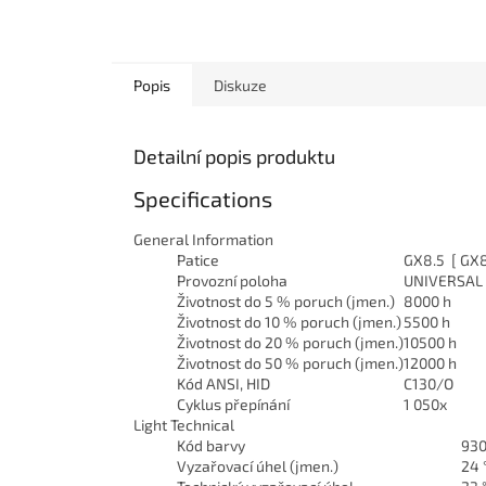
Popis
Diskuze
Detailní popis produktu
Specifications
General Information
Patice
GX8.5 [ GX8
Provozní poloha
UNIVERSAL [
Životnost do 5 % poruch (jmen.)
8000 h
Životnost do 10 % poruch (jmen.)
5500 h
Životnost do 20 % poruch (jmen.)
10500 h
Životnost do 50 % poruch (jmen.)
12000 h
Kód ANSI, HID
C130/O
Cyklus přepínání
1 050x
Light Technical
Kód barvy
930
Vyzařovací úhel (jmen.)
24 