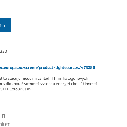
íku
5330
.ec.europa.eu/screen/product/lightsources/473280
ite slučuje moderní vzhled 111mm halogenových
m s dlouhou životností, vysokou energetickou účinností
MASTERColour CDM.
DÍLET