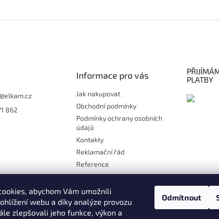
PŘIJÍMÁ
Informace pro vás
PLATBY
Jak nakupovat
@
elkam.cz
Obchodní podmínky
71 862
Podmínky ochrany osobních
údajů
Kontakty
Reklamační řád
Reference
Doprava
Platby
cookies, abychom Vám umožnili
Odmítnout
Kontakt
ohlížení webu a díky analýze provozu
le zlepšovali jeho funkce, výkon a
Moje objednávka