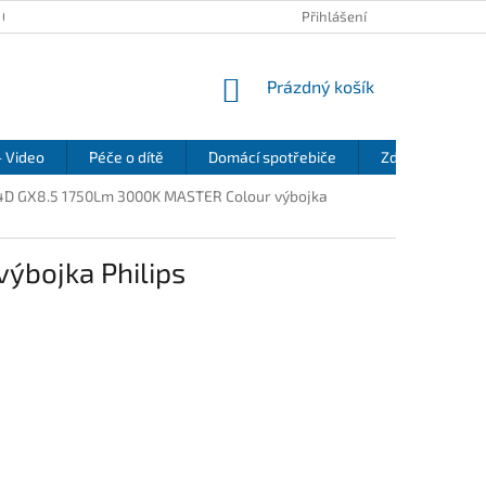
 OSOBNÍCH ÚDAJŮ
KONTAKTY
REKLAMAČNÍ ŘÁD
Přihlášení
REFEREN
NÁKUPNÍ
Prázdný košík
KOŠÍK
- Video
Péče o dítě
Domácí spotřebiče
Zdraví a pohod
4D GX8.5 1750Lm 3000K MASTER Colour výbojka
ýbojka Philips