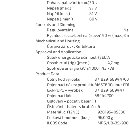
Doba zapalování (max.)
30 s
Napětí (max.)
97 V
Napětí (min.)
81 V
Napětí (jmen.)
89 V
Controls and Dimming
Regulovatelné
Ne
Rychlost rozsvícení na úroveň 90 % (max.)
3 
Mechanical and Housing
Úprava žárovky
Reflektoru
Approval and Application
Štítek energetické účinnosti (EEL)
A
Obsah rtuti (Hg) (jmen.)
4,7 mg
Spotřeba energie kWh/1000 h
43 kWh
Product Data
Úplný kód výrobku
871829168944700
Objednací název produktu
MASTERColour CDM-
EAN/UPC – výrobek
8718291689447
Objednací kód
68944700
Číslování – počet v balení
1
Číslování – balení v krabičce
6
Materiál č. (12NC)
928195405330
Celková hmotnost (kus)
96,000 g
ILCOS Code
MRS/UB-35/930-