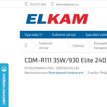
Přejít
553 671 862
elkam@elkam.cz
na
obsah
Výprodej !!!
Světelné zdroje
Speciální svět
Světelné
Kompakt
Domů
Výbojky
zdroje
halogen
CDM-R111 35W/930 Elite 24D
871829168944700 / 928195405330
Průměrné
Neohodnoceno
Podrobnosti hodnocení
Značka:
Phili
hodnocení
produktu
je
0,0
z
5
hvězdiček.