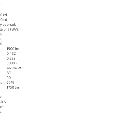
°
°
0 cd
0 cd
ý paprsek
lá bílá (WW)
 %
 %
 %
1500 lm
0,432
0,392
3000 K
46 lm/W
87
90
men.)
70 %
1750 lm
W
40 A
min
s