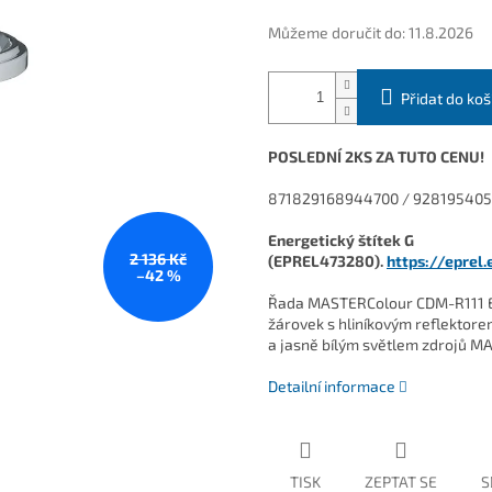
Můžeme doručit do:
11.8.2026
Přidat do koš
POSLEDNÍ 2KS ZA TUTO CENU!
871829168944700 / 92819540
Energetický štítek G
2 136 Kč
(EPREL473280).
https://eprel
–42 %
Řada MASTERColour CDM-R111 El
žárovek s hliníkovým reflektore
a jasně bílým světlem zdrojů 
Detailní informace
TISK
ZEPTAT SE
S