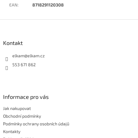
EAN
:
8718291120308
Z
á
p
a
Kontakt
t
í
elkam
@
elkam.cz
553 671 862
Informace pro vás
Jak nakupovat
Obchodní podmínky
Podmínky ochrany osobních údajů
Kontakty