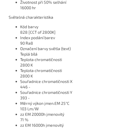
Životnost při 50% selhání
16000 hr
Světelná charakteristika
Kód barvy
828 [CCT of 2800K]
Index podání barev
90 Ra8
Označení barvy světla (text)
Teplá bílá
Teplota chromatičnosti
2800 K
Teplota chromatičnosti
2800 K
Souřadnice chromatičnosti X
446 -
Souřadnice chromatičnosti Y
393 -
Měrný výkon jmen.EM 25°C
103 Lm/W
zz EM 20000h jmenovitý
71 %
zz EM 16000h jmenovitý