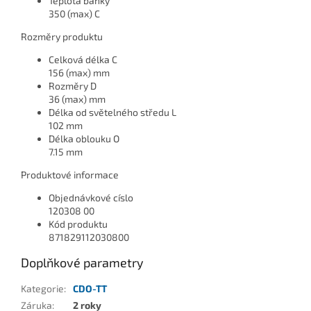
Teplota baňky
350 (max) C
Rozměry produktu
Celková délka C
156 (max) mm
Rozměry D
36 (max) mm
Délka od světelného středu L
102 mm
Délka oblouku O
7.15 mm
Produktové informace
Objednávkové císlo
120308 00
Kód produktu
871829112030800
Doplňkové parametry
Kategorie
:
CDO-TT
Záruka
:
2 roky