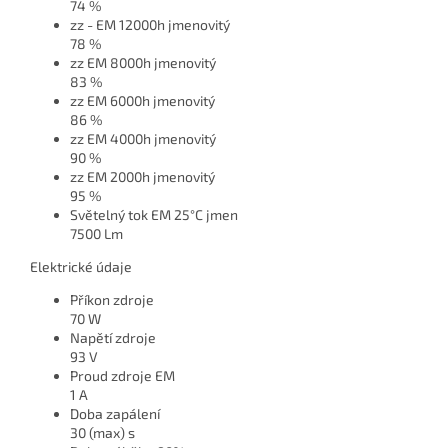
74 %
zz - EM 12000h jmenovitý
78 %
zz EM 8000h jmenovitý
83 %
zz EM 6000h jmenovitý
86 %
zz EM 4000h jmenovitý
90 %
zz EM 2000h jmenovitý
95 %
Světelný tok EM 25°C jmen
7500 Lm
Elektrické údaje
Příkon zdroje
70 W
Napětí zdroje
93 V
Proud zdroje EM
1 A
Doba zapálení
30 (max) s