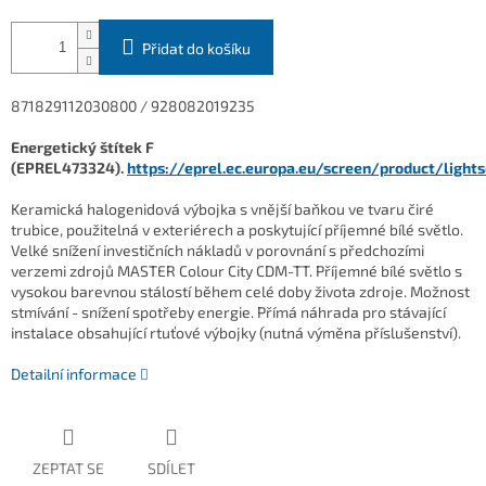
Přidat do košíku
871829112030800 / 928082019235
Energetický štítek F
(EPREL473324).
https://eprel.ec.europa.eu/screen/product/ligh
Keramická halogenidová výbojka s vnější baňkou ve tvaru čiré
trubice, použitelná v exteriérech a poskytující příjemné bílé světlo.
Velké snížení investičních nákladů v porovnání s předchozími
verzemi zdrojů MASTER Colour City CDM-TT. Příjemné bílé světlo s
vysokou barevnou stálostí během celé doby života zdroje. Možnost
stmívání - snížení spotřeby energie. Přímá náhrada pro stávající
instalace obsahující rtuťové výbojky (nutná výměna příslušenství).
Detailní informace
ZEPTAT SE
SDÍLET