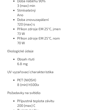
Doba náběhu 90%
3 (max) min
Stmívatelný
Ano
Doba znovuzapálení
720 (max) s
Příkon zdroje EM 25°C, jmen
73 W
Příkon zdroje EM 25°C, nom
70 W
Ekologické údaje
Obsah rtuti
6.8 mg
UV vyzařovací charakteristika
PET (NIOSH)
8 (min) h500lx
Požadavky na svítidlo
Přípustná teplota závitu
200 (max) C