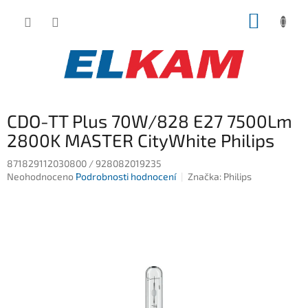
Přejít
NÁKUP
na
obsah
KOŠÍK
CDO-TT Plus 70W/828 E27 7500Lm
2800K MASTER CityWhite Philips
871829112030800 / 928082019235
Průměrné
Neohodnoceno
Podrobnosti hodnocení
Značka:
Philips
hodnocení
produktu
je
0,0
z
5
hvězdiček.