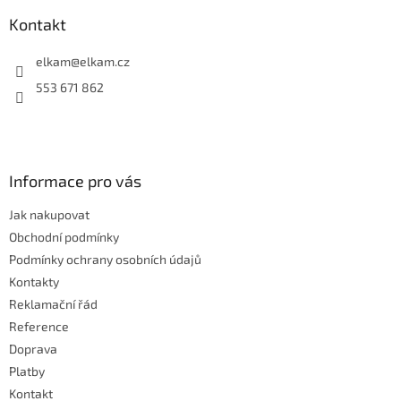
p
a
Kontakt
t
í
elkam
@
elkam.cz
553 671 862
Informace pro vás
Jak nakupovat
Obchodní podmínky
Podmínky ochrany osobních údajů
Kontakty
Reklamační řád
Reference
Doprava
Platby
Kontakt