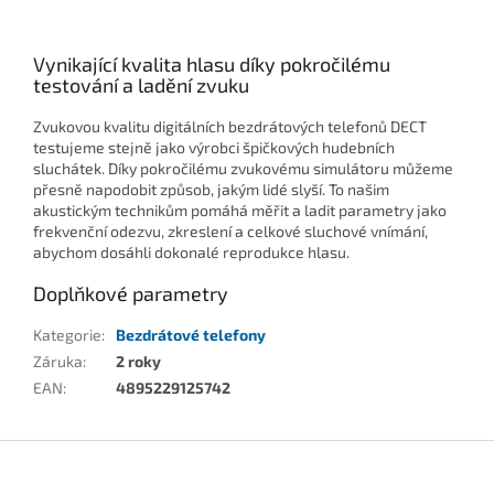
Vynikající kvalita hlasu díky pokročilému
testování a ladění zvuku
Zvukovou kvalitu digitálních bezdrátových telefonů DECT
testujeme stejně jako výrobci špičkových hudebních
sluchátek. Díky pokročilému zvukovému simulátoru můžeme
přesně napodobit způsob, jakým lidé slyší. To našim
akustickým technikům pomáhá měřit a ladit parametry jako
frekvenční odezvu, zkreslení a celkové sluchové vnímání,
abychom dosáhli dokonalé reprodukce hlasu.
Doplňkové parametry
Kategorie
:
Bezdrátové telefony
Záruka
:
2 roky
EAN
:
4895229125742
Z
á