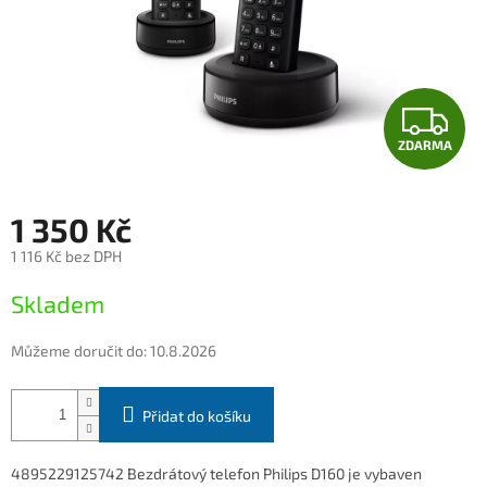
Z
ZDARMA
D
A
1 350 Kč
R
1 116 Kč bez DPH
Měrná
M
Skladem
cena:
A
Můžeme doručit do:
10.8.2026
Přidat do košíku
4895229125742 Bezdrátový telefon Philips D160 je vybaven