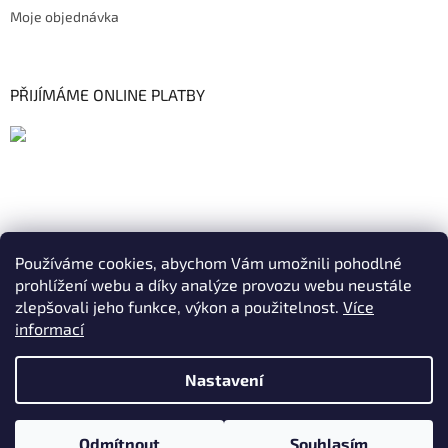
Moje objednávka
PŘIJÍMÁME ONLINE PLATBY
Používáme cookies, abychom Vám umožnili pohodlné
prohlížení webu a díky analýze provozu webu neustále
zlepšovali jeho funkce, výkon a použitelnost.
Více
informací
Nastavení
Vytvořil Shoptet
|
Realizoval Appgrade
DOVOLENÁ OD STŘEDY 05.08. - 07.08.2026. Vaše objednávky
Odmítnout
Souhlasím
Copyright 2026
ELKAM
. Všechna práva vyhrazena.