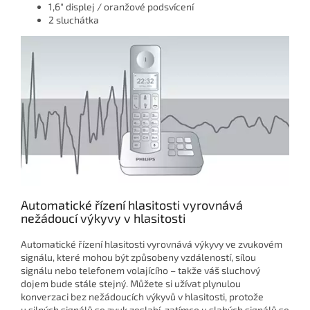
1,6" displej / oranžové podsvícení
2 sluchátka
Automatické řízení hlasitosti vyrovnává
nežádoucí výkyvy v hlasitosti
Automatické řízení hlasitosti vyrovnává výkyvy ve zvukovém
signálu, které mohou být způsobeny vzdáleností, sílou
signálu nebo telefonem volajícího – takže váš sluchový
dojem bude stále stejný. Můžete si užívat plynulou
konverzaci bez nežádoucích výkyvů v hlasitosti, protože
u silných signálů se zvuk zeslabí, zatímco u slabých signálů se