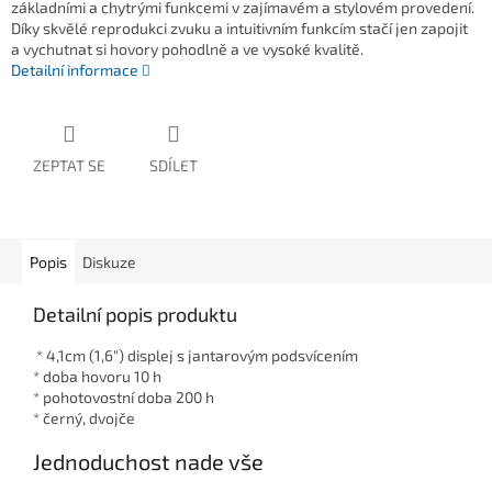
základními a chytrými funkcemi v zajímavém a stylovém provedení.
Díky skvělé reprodukci zvuku a intuitivním funkcím stačí jen zapojit
a vychutnat si hovory pohodlně a ve vysoké kvalitě.
Detailní informace
ZEPTAT SE
SDÍLET
Popis
Diskuze
Detailní popis produktu
* 4,1cm (1,6") displej s jantarovým podsvícením
* doba hovoru 10 h
* pohotovostní doba 200 h
* černý, dvojče
Jednoduchost nade vše