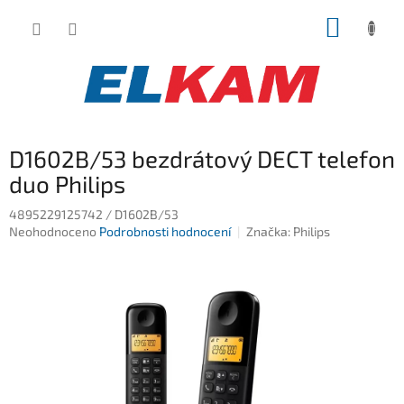
Přejít
NÁKUP
na
obsah
KOŠÍK
D1602B/53 bezdrátový DECT telefon
duo Philips
4895229125742 / D1602B/53
Průměrné
Neohodnoceno
Podrobnosti hodnocení
Značka:
Philips
hodnocení
produktu
je
0,0
z
5
hvězdiček.