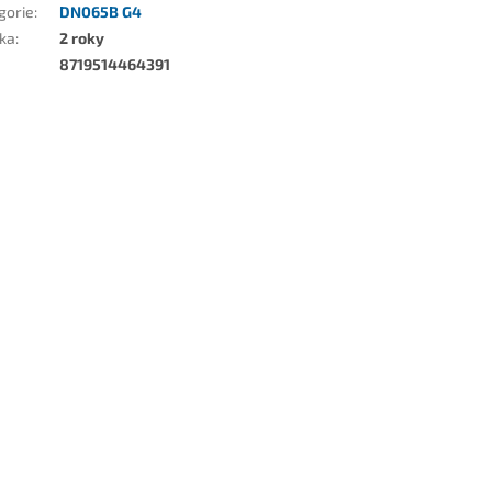
gorie
:
DN065B G4
ka
:
2 roky
8719514464391