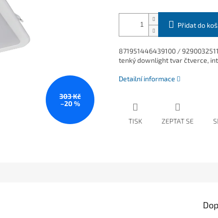
Přidat do koš
871951446439100 / 929003251
tenký downlight tvar čtverce, in
Detailní informace
303 Kč
–20 %
TISK
ZEPTAT SE
S
Dop