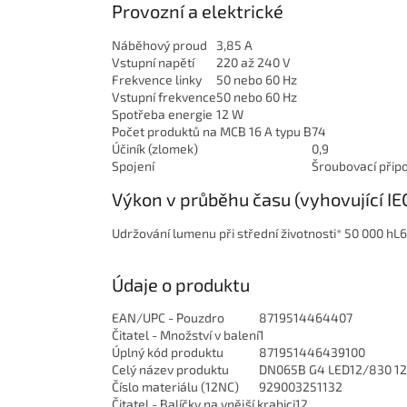
Provozní a elektrické
Náběhový proud
3,85 A
Vstupní napětí
220 až 240 V
Frekvence linky
50 nebo 60 Hz
Vstupní frekvence
50 nebo 60 Hz
Spotřeba energie
12 W
Počet produktů na MCB 16 A typu B
74
Účiník (zlomek)
0,9
Spojení
Šroubovací připo
Výkon v průběhu času (vyhovující IE
Udržování lumenu při střední životnosti* 50 000 h
L
Údaje o produktu
EAN/UPC - Pouzdro
8719514464407
Čitatel - Množství v balení
1
Úplný kód produktu
871951446439100
Celý název produktu
DN065B G4 LED12/830 12
Číslo materiálu (12NC)
929003251132
Čitatel - Balíčky na vnější krabici
12