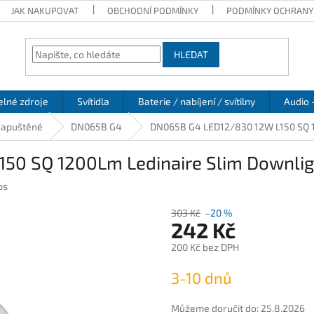
JAK NAKUPOVAT
OBCHODNÍ PODMÍNKY
PODMÍNKY OCHRANY
HLEDAT
elné zdroje
Svítidla
Baterie / nabíjení / svítilny
Audio 
Zapuštěné
DN065B G4
DN065B G4 LED12/830 12W L150 SQ 12
0 SQ 1200Lm Ledinaire Slim Downligh
ps
303 Kč
–20 %
242 Kč
200 Kč bez DPH
Měrná
3-10 dnů
cena:
Můžeme doručit do:
25.8.2026