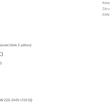
Kate
Záru
EAN
:
jovací blok 2-pólový
C)
65
W 220-240V L150 SQ