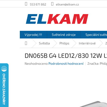
Přejít
553 671 862
elkam@elkam.cz
na
obsah
Výprodej !!!
Světelné zdroje
Speciální svět
Domů
Svítidla
Philips
Interiérové
DN065B G4 LED12/830 12W L15
Průměrné
Neohodnoceno
Podrobnosti hodnocení
Značka:
Phili
hodnocení
produktu
je
0,0
z
5
hvězdiček.