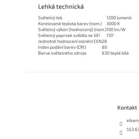
Lehká technická
Světelný tok
1200 lumenů
Korelovaná teplota barev (nom.)
3000 K
Světelný výkon (hodnocený) (nom.)
100 lm/W
Světelný paprsek svítidla se šíří
110°
Jednotné hodnocení oslnění CEN
28
Index podání barev (CRI)
80
Barva světelného zdroje
830 teplá bílá
Z
á
p
a
t
Kontakt
í
elkam
553 6