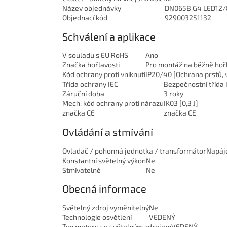
Název objednávky
DN065B G4 LED12/
Objednací kód
929003251132
Schválení a aplikace
V souladu s EU RoHS
Ano
Značka hořlavosti
Pro montáž na běžně hoř
Kód ochrany proti vniknutí
IP20/40 [Ochrana prstů, v
Třída ochrany IEC
Bezpečnostní třída I
Záruční doba
3 roky
Mech.
kód ochrany proti nárazu
IK03 [0,3 J]
značka CE
značka CE
Ovládání a stmívání
Ovladač / pohonná jednotka / transformátor
Napáje
Konstantní světelný výkon
Ne
Stmívatelné
Ne
Obecná informace
Světelný zdroj vyměnitelný
Ne
Technologie osvětlení
VEDENÝ
Typ motoru se světelným zdrojem
VEDENÝ