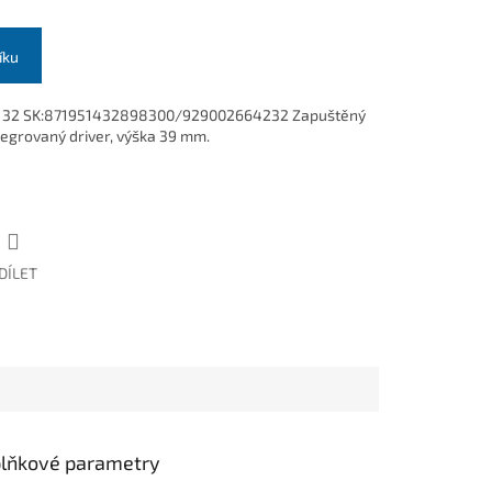
íku
132 SK:871951432898300/929002664232 Zapuštěný
tegrovaný driver, výška 39 mm.
DÍLET
lňkové parametry