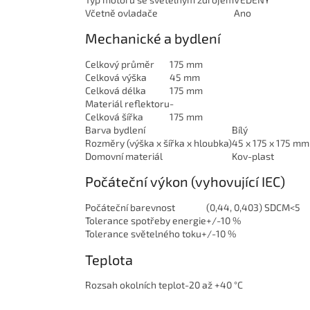
Včetně ovladače
Ano
Mechanické a bydlení
Celkový průměr
175 mm
Celková výška
45 mm
Celková délka
175 mm
Materiál reflektoru
-
Celková šířka
175 mm
Barva bydlení
Bílý
Rozměry (výška x šířka x hloubka)
45 x 175 x 175 mm
Domovní materiál
Kov-plast
Počáteční výkon (vyhovující IEC)
Počáteční barevnost
(0,44, 0,403) SDCM<5
Tolerance spotřeby energie
+/-10 %
Tolerance světelného toku
+/-10 %
Teplota
Rozsah okolních teplot
-20 až +40 °C