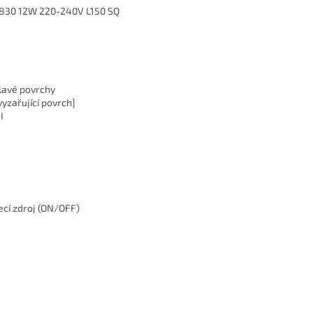
830 12W 220-240V L150 SQ
lavé povrchy
yzařující povrch]
I
cí zdroj (ON/OFF)