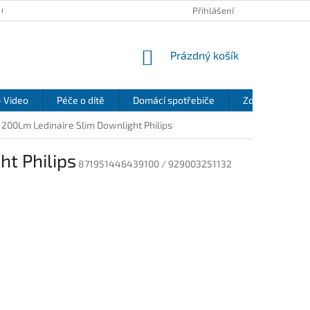
 OSOBNÍCH ÚDAJŮ
KONTAKTY
REKLAMAČNÍ ŘÁD
Přihlášení
REFEREN
NÁKUPNÍ
Prázdný košík
KOŠÍK
- Video
Péče o dítě
Domácí spotřebiče
Zdraví a pohod
00Lm Ledinaire Slim Downlight Philips
t Philips
871951446439100 / 929003251132