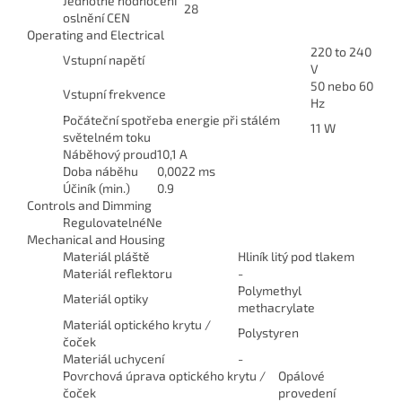
Jednotné hodnocení
28
oslnění CEN
Operating and Electrical
220 to 240
Vstupní napětí
V
50 nebo 60
Vstupní frekvence
Hz
Počáteční spotřeba energie při stálém
11 W
světelném toku
Náběhový proud
10,1 A
Doba náběhu
0,0022 ms
Účiník (min.)
0.9
Controls and Dimming
Regulovatelné
Ne
Mechanical and Housing
Materiál pláště
Hliník litý pod tlakem
Materiál reflektoru
-
Polymethyl
Materiál optiky
methacrylate
Materiál optického krytu /
Polystyren
čoček
Materiál uchycení
-
Povrchová úprava optického krytu /
Opálové
čoček
provedení