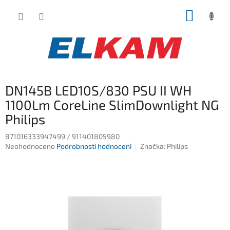
Přejít
NÁKUP
na
obsah
KOŠÍK
DN145B LED10S/830 PSU II WH
1100Lm CoreLine SlimDownlight NG
Philips
871016333947499 / 911401805980
Průměrné
Neohodnoceno
Podrobnosti hodnocení
Značka:
Philips
hodnocení
produktu
je
0,0
z
5
hvězdiček.