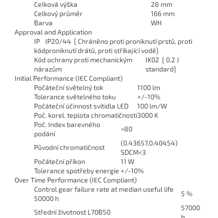
Celková výška
28 mm
Celkový průměr
166 mm
Barva
WH
Approval and Application
IP
IP20/44 [ Chráněno proti proniknutí prstů, proti
kód
proniknutí drátů, proti stříkající vodě]
Kód ochrany proti mechanickým
IK02 [ 0.2 J
nárazům
standard]
Initial Performance (IEC Compliant)
Počáteční světelný tok
1100 lm
Tolerance světelného toku
+/-10%
Počáteční účinnost svítidla LED
100 lm/W
Poč. korel. teplota chromatičnosti
3000 K
Poč. Index barevného
>80
podání
(0.43657,0.40454)
Původní chromatičnost
SDCM<3
Počáteční příkon
11 W
Tolerance spotřeby energie
+/-10%
Over Time Performance (IEC Compliant)
Control gear failure rate at median useful life
5 %
50000 h
57000
Střední životnost L70B50
h