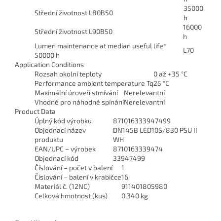
35000
Střední životnost L80B50
h
16000
Střední životnost L90B50
h
Lumen maintenance at median useful life*
L70
50000 h
Application Conditions
Rozsah okolní teploty
0 až +35 °C
Performance ambient temperature Tq
25 °C
Maximální úroveň stmívání
Nerelevantní
Vhodné pro náhodné spínání
Nerelevantní
Product Data
Úplný kód výrobku
871016333947499
Objednací název
DN145B LED10S/830 PSU II
produktu
WH
EAN/UPC – výrobek
8710163339474
Objednací kód
33947499
Číslování – počet v balení
1
Číslování – balení v krabičce
16
Materiál č. (12NC)
911401805980
Celková hmotnost (kus)
0,340 kg