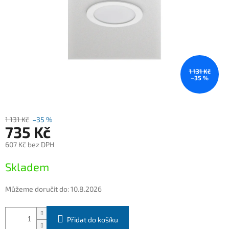
1 131 Kč
–35 %
1 131 Kč
–35 %
735 Kč
607 Kč bez DPH
Měrná
Skladem
cena:
Můžeme doručit do:
10.8.2026
Přidat do košíku