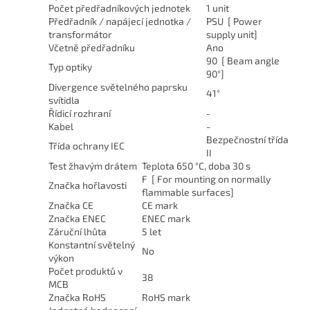
Počet předřadníkových jednotek
1 unit
Předřadník / napájecí jednotka /
PSU [ Power
transformátor
supply unit]
Včetně předřadníku
Ano
90 [ Beam angle
Typ optiky
90°]
Divergence světelného paprsku
41°
svítidla
Řídicí rozhraní
-
Kabel
-
Bezpečnostní třída
Třída ochrany IEC
II
Test žhavým drátem
Teplota 650 °C, doba 30 s
F [ For mounting on normally
Značka hořlavosti
flammable surfaces]
Značka CE
CE mark
Značka ENEC
ENEC mark
Záruční lhůta
5 let
Konstantní světelný
No
výkon
Počet produktů v
38
MCB
Značka RoHS
RoHS mark