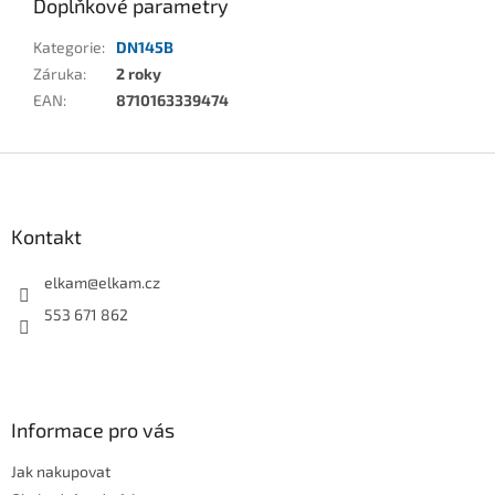
Doplňkové parametry
Kategorie
:
DN145B
Záruka
:
2 roky
EAN
:
8710163339474
Z
á
p
a
Kontakt
t
í
elkam
@
elkam.cz
553 671 862
Informace pro vás
Jak nakupovat