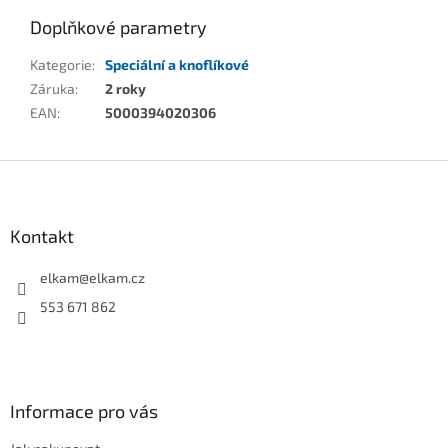
Doplňkové parametry
Kategorie
:
Speciální a knoflíkové
Záruka
:
2 roky
EAN
:
5000394020306
Z
á
p
a
Kontakt
t
í
elkam
@
elkam.cz
553 671 862
Informace pro vás