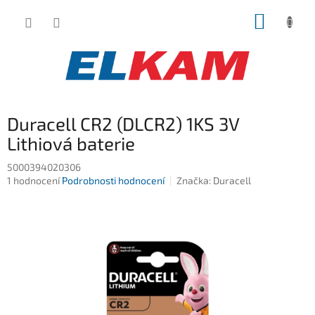
Přejít
NÁKUP
na
obsah
KOŠÍK
Duracell CR2 (DLCR2) 1KS 3V
Lithiová baterie
5000394020306
Průměrné
1 hodnocení
Podrobnosti hodnocení
Značka:
Duracell
hodnocení
produktu
je
2,0
z
5
hvězdiček.