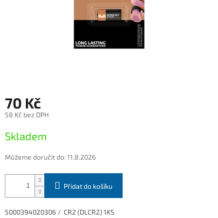
70 Kč
58 Kč bez DPH
Měrná
Skladem
cena:
Můžeme doručit do:
11.8.2026
Přidat do košíku
5000394020306 / CR2 (DLCR2) 1KS