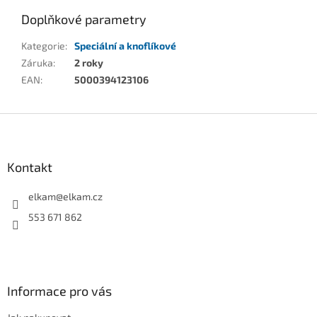
Doplňkové parametry
Kategorie
:
Speciální a knoflíkové
Záruka
:
2 roky
EAN
:
5000394123106
Z
á
p
a
Kontakt
t
í
elkam
@
elkam.cz
553 671 862
Informace pro vás