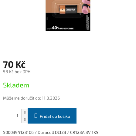
70 Kč
58 Kč bez DPH
Měrná
Skladem
cena:
Můžeme doručit do:
11.8.2026
Přidat do košíku
5000394123106 / Duracell DL123 / CR123A 3V 1KS