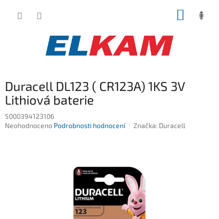
Přejít
NÁKUP
na
obsah
KOŠÍK
Duracell DL123 ( CR123A) 1KS 3V
Lithiová baterie
5000394123106
Průměrné
Neohodnoceno
Podrobnosti hodnocení
Značka:
Duracell
hodnocení
produktu
je
0,0
z
5
hvězdiček.