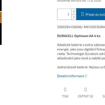
Můžeme doručit do:
11.8.2026
Přidat do koš
5000394158696/ MX1500 DURA
DURACELL Optimum AA 4 ks
Alkalické baterie s extra výkon
energie, jako jsou digitální foto
rádia. Technologie Duralock udr
skladování jako nové a nabité po 
Jednorázové baterie. Nejsou urč
Detailní informace
TISK
ZEPTAT SE
S