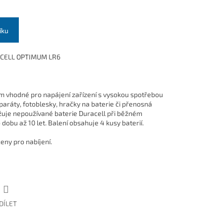
íku
CELL OPTIMUM LR6
em vhodné pro napájení zařízení s vysokou spotřebou
aparáty, fotoblesky, hračky na baterie či přenosná
žuje nepoužívané baterie Duracell při běžném
dobu až 10 let. Balení obsahuje 4 kusy baterií.
eny pro nabíjení.
DÍLET