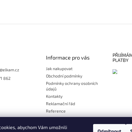
PŘIJÍMÁ
Informace pro vás
PLATBY
Jak nakupovat
@
elkam.cz
Obchodní podmínky
71 862
Podmínky ochrany osobních
údajů
Kontakty
Reklamační řád
Reference
Doprava
Platby
cookies, abychom Vám umožnili
Odmítnout