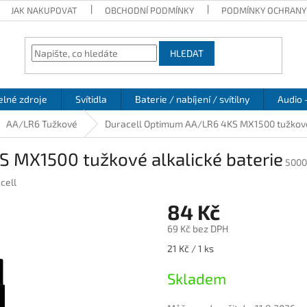
JAK NAKUPOVAT
OBCHODNÍ PODMÍNKY
PODMÍNKY OCHRANY
HLEDAT
elné zdroje
Svítidla
Baterie / nabíjení / svítilny
Audio 
AA/LR6 Tužkové
Duracell Optimum AA/LR6 4KS MX1500 tužkové 
 MX1500 tužkové alkalické baterie
5000
cell
84 Kč
69 Kč bez DPH
Měrná
21 Kč / 1 ks
cena:
Skladem