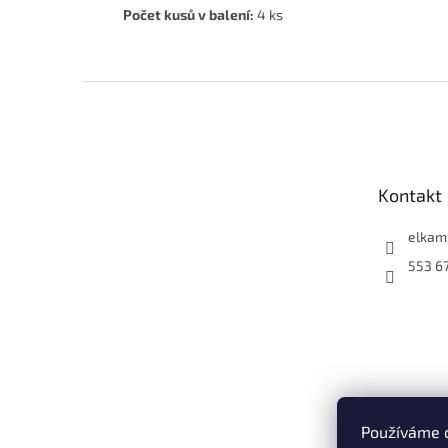
Počet kusů v balení:
4 ks
Z
á
p
a
t
Kontakt
í
elkam
553 6
Používáme 