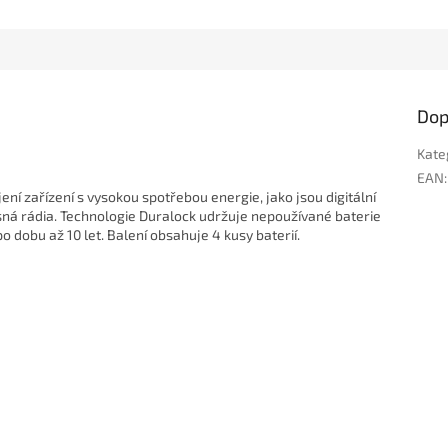
Dop
Kate
EAN
:
ní zařízení s vysokou spotřebou energie, jako jsou digitální
osná rádia. Technologie Duralock udržuje nepoužívané baterie
 dobu až 10 let. Balení obsahuje 4 kusy baterií.