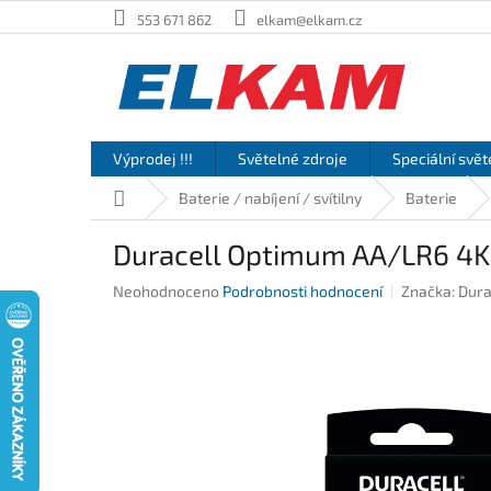
Přejít
553 671 862
elkam@elkam.cz
na
obsah
Výprodej !!!
Světelné zdroje
Speciální svět
Domů
Baterie / nabíjení / svítilny
Baterie
Duracell Optimum AA/LR6 4KS
Průměrné
Neohodnoceno
Podrobnosti hodnocení
Značka:
Dura
hodnocení
produktu
je
0,0
z
5
hvězdiček.