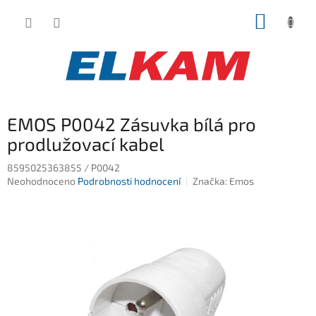
Přejít
NÁKUP
na
obsah
KOŠÍK
EMOS P0042 Zásuvka bílá pro
prodlužovací kabel
8595025363855 / P0042
Průměrné
Neohodnoceno
Podrobnosti hodnocení
Značka:
Emos
hodnocení
produktu
je
0,0
z
5
hvězdiček.