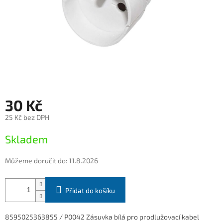
30 Kč
25 Kč bez DPH
Měrná
Skladem
cena:
Můžeme doručit do:
11.8.2026
Přidat do košíku
8595025363855 / P0042 Zásuvka bílá pro prodlužovací kabel