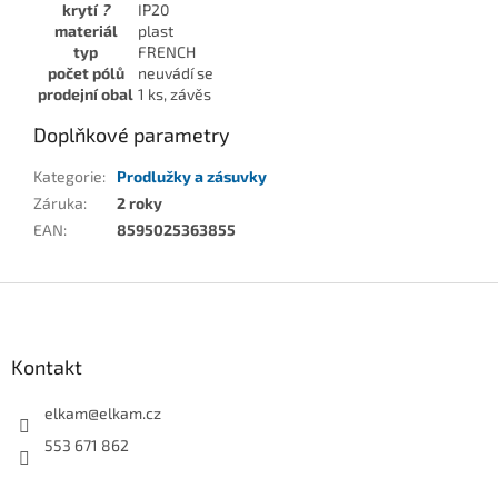
krytí
?
IP20
materiál
plast
typ
FRENCH
počet pólů
neuvádí se
prodejní obal
1 ks, závěs
Doplňkové parametry
Kategorie
:
Prodlužky a zásuvky
Záruka
:
2 roky
EAN
:
8595025363855
Z
á
p
a
Kontakt
t
í
elkam
@
elkam.cz
553 671 862