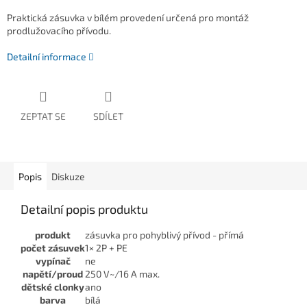
Praktická zásuvka v bílém provedení určená pro montáž
prodlužovacího přívodu.
Detailní informace
ZEPTAT SE
SDÍLET
Popis
Diskuze
Detailní popis produktu
produkt
zásuvka pro pohyblivý přívod - přímá
počet zásuvek
1× 2P + PE
vypínač
ne
napětí/proud
250 V~/16 A max.
dětské clonky
ano
barva
bílá