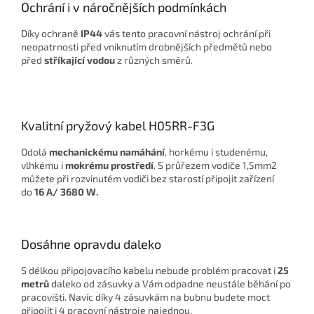
Ochrání i v náročnějších podmínkách
Díky ochraně
IP44
vás tento pracovní nástroj ochrání při
neopatrnosti před vniknutím drobnějších předmětů nebo
před
stříkající vodou
z různých směrů.
Kvalitní pryžový kabel H05RR-F3G
Odolá
mechanickému namáhání
, horkému i studenému,
vlhkému i
mokrému prostředí
. S průřezem vodiče 1,5mm2
můžete při rozvinutém vodiči bez starostí připojit zařízení
do
16 A/ 3680 W.
Dosáhne opravdu daleko
S délkou připojovacího kabelu nebude problém pracovat i
25
metrů
daleko od zásuvky a Vám odpadne neustále běhání po
pracovišti. Navíc díky 4 zásuvkám na bubnu budete moct
připojit i 4 pracovní nástroje najednou.