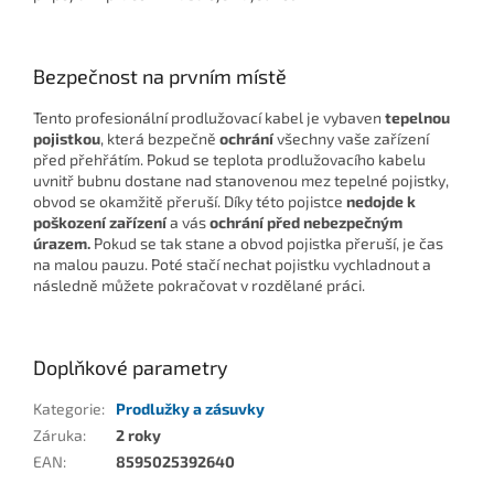
Bezpečnost na prvním místě
Tento profesionální prodlužovací kabel je vybaven
tepelnou
pojistkou
, která bezpečně
ochrání
všechny vaše zařízení
před přehřátím. Pokud se teplota prodlužovacího kabelu
uvnitř bubnu dostane nad stanovenou mez tepelné pojistky,
obvod se okamžitě přeruší. Díky této pojistce
nedojde k
poškození zařízení
a vás
ochrání před nebezpečným
úrazem.
Pokud se tak stane a obvod pojistka přeruší, je čas
na malou pauzu. Poté stačí nechat pojistku vychladnout a
následně můžete pokračovat v rozdělané práci.
Doplňkové parametry
Kategorie
:
Prodlužky a zásuvky
Záruka
:
2 roky
EAN
:
8595025392640