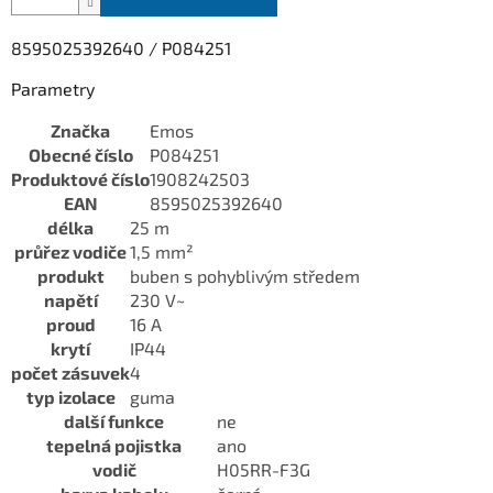
8595025392640 / P084251
Parametry
Značka
Emos
Obecné číslo
P084251
Produktové číslo
1908242503
EAN
8595025392640
délka
25 m
průřez vodiče
1,5 mm²
produkt
buben s pohyblivým středem
napětí
230 V~
proud
16 A
krytí
IP44
počet zásuvek
4
typ izolace
guma
další funkce
ne
tepelná pojistka
ano
vodič
H05RR-F3G