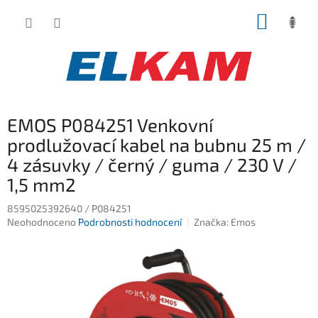
Přejít
NÁKUP
na
obsah
KOŠÍK
EMOS P084251 Venkovní
prodlužovací kabel na bubnu 25 m /
4 zásuvky / černý / guma / 230 V /
1,5 mm2
8595025392640 / P084251
Průměrné
Neohodnoceno
Podrobnosti hodnocení
Značka:
Emos
hodnocení
produktu
je
0,0
z
5
hvězdiček.