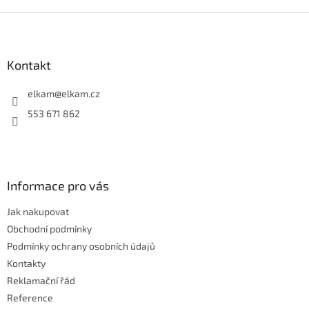
Z
á
p
a
Kontakt
t
í
elkam
@
elkam.cz
553 671 862
Informace pro vás
Jak nakupovat
Obchodní podmínky
Podmínky ochrany osobních údajů
Kontakty
Reklamační řád
Reference