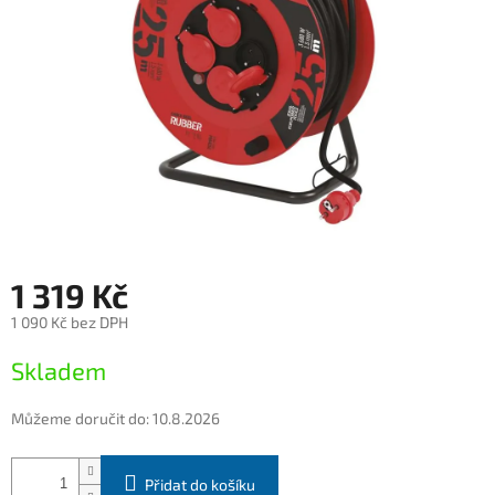
1 319 Kč
1 090 Kč bez DPH
Měrná
Skladem
cena:
Můžeme doručit do:
10.8.2026
Přidat do košíku