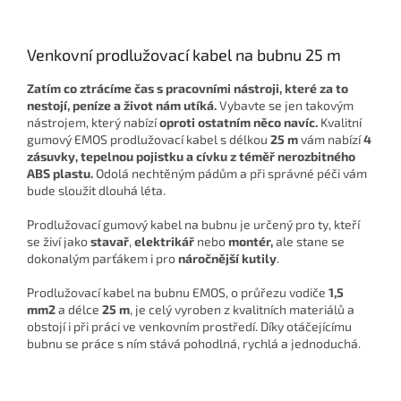
Venkovní prodlužovací kabel na bubnu 25 m
Zatím co ztrácíme čas s pracovními nástroji, které za to
nestojí, peníze a život nám utíká.
Vybavte se jen takovým
nástrojem, který nabízí
oproti ostatním něco navíc.
Kvalitní
gumový EMOS prodlužovací kabel s délkou
25 m
vám nabízí
4
zásuvky, tepelnou pojistku a cívku z téměř nerozbitného
ABS plastu.
Odolá nechtěným pádům a při správné péči vám
bude sloužit dlouhá léta.
Prodlužovací gumový kabel na bubnu je určený pro ty, kteří
se živí jako
stavař
,
elektrikář
nebo
montér,
ale stane se
dokonalým parťákem i pro
náročnější kutily
.
Prodlužovací kabel na bubnu EMOS, o průřezu vodiče
1,5
mm2
a délce
25 m
, je celý vyroben z kvalitních materiálů a
obstojí i při práci ve venkovním prostředí. Díky otáčejícímu
bubnu se práce s ním stává pohodlná, rychlá a jednoduchá.