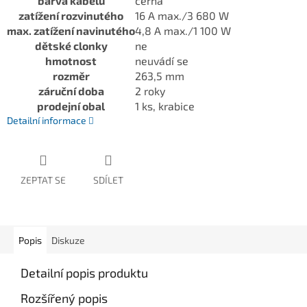
barva kabelu
černá
zatížení rozvinutého
16 A max./3 680 W
max. zatížení navinutého
4,8 A max./1 100 W
dětské clonky
ne
hmotnost
neuvádí se
rozměr
263,5 mm
záruční doba
2 roky
prodejní obal
1 ks, krabice
Detailní informace
ZEPTAT SE
SDÍLET
Popis
Diskuze
Detailní popis produktu
Rozšířený popis