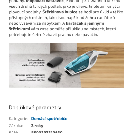
podlahy.
Mopovací nástavec
je ideální pro snadnou údržbu
všech druhů tvrdých podlah, jako je dřevo, linoleum, vinyl či
plovoucí podlahy.
Štěrbinová hubice
se hodí pro úklid v těžko
přístupných místech, jako jsou například žebra radiátorů
nebo vysávání za nábytkem. A
kartáček s jemnými
štětinkami
vám zase pomůže při úklidu na místech, která
potřebujete šetrně zbavit prachu nebo pavučin.
Doplňkové parametry
Kategorie
:
Domácí spotřebiče
Záruka
:
2 roky
EAN
:
8590393310630