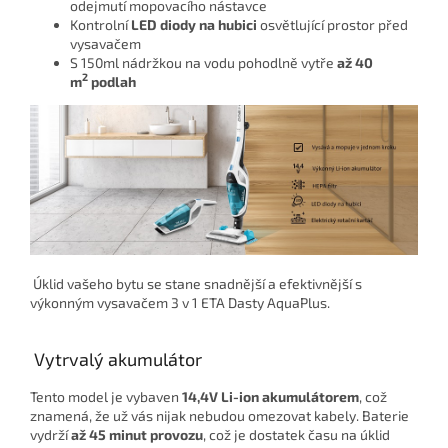
odejmutí mopovacího nástavce
Kontrolní
LED diody na hubici
osvětlující prostor před
vysavačem
S 150ml nádržkou na vodu pohodlně vytře
až 40
2
m
podlah
Úklid vašeho bytu se stane snadnější a efektivnější s
výkonným vysavačem 3 v 1 ETA Dasty AquaPlus.
Vytrvalý akumulátor
Tento model je vybaven
14,4V Li-ion akumulátorem
, což
znamená, že už vás nijak nebudou omezovat kabely. Baterie
vydrží
až 45 minut provozu
, což je dostatek času na úklid