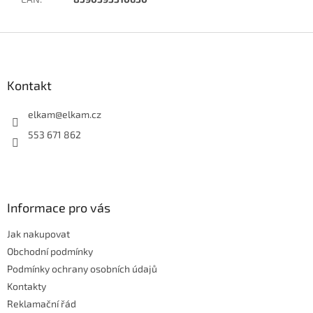
Z
á
p
a
Kontakt
t
í
elkam
@
elkam.cz
553 671 862
Informace pro vás
Jak nakupovat
Obchodní podmínky
Podmínky ochrany osobních údajů
Kontakty
Reklamační řád