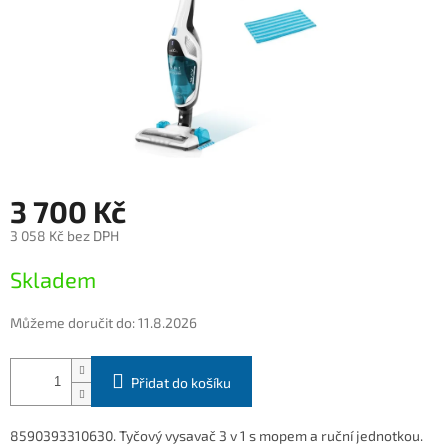
3 700 Kč
3 058 Kč bez DPH
Měrná
Skladem
cena:
Můžeme doručit do:
11.8.2026
Přidat do košíku
8590393310630. Tyčový vysavač 3 v 1 s mopem a ruční jednotkou.