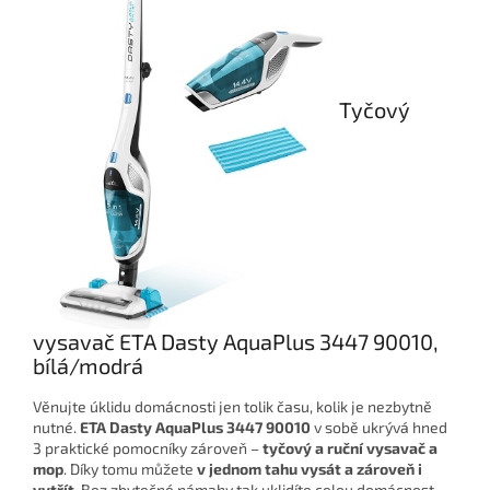
Tyčový
vysavač ETA Dasty AquaPlus 3447 90010,
bílá/modrá
Věnujte úklidu domácnosti jen tolik času, kolik je nezbytně
nutné.
ETA Dasty AquaPlus
3447 90010
v sobě ukrývá hned
3 praktické pomocníky zároveň –
tyčový a ruční vysavač a
mop
. Díky tomu můžete
v jednom tahu vysát a zároveň i
vytřít
. Bez zbytečné námahy tak uklidíte celou domácnost.