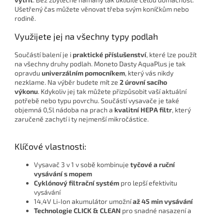
Ušetřený čas můžete věnovat třeba svým koníčkům nebo
rodině.
Využijete jej na všechny typy podlah
Součástí balení je i
praktické příslušenství
, které lze použít
na všechny druhy podlah. Moneto Dasty AquaPlus je tak
opravdu
univerzálním pomocníkem
, který vás nikdy
nezklame. Na výběr budete mít ze
2 úrovní sacího
výkonu
. Kdykoliv jej tak můžete přizpůsobit vaší aktuální
potřebě nebo typu povrchu. Součástí vysavače je také
objemná 0,5l nádoba na prach a
kvalitní HEPA filtr
, který
zaručeně zachytí i ty nejmenší mikročástice.
Klíčové vlastnosti:
Vysavač 3 v 1 v sobě kombinuje
tyčové a ruční
vysávání s mopem
Cyklónový filtrační systém
pro lepší efektivitu
vysávání
14,4V Li-Ion akumulátor umožní
až 45 min vysávání
Technologie CLICK & CLEAN
pro snadné nasazení a