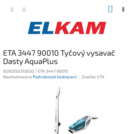
Přejít
NÁKUP
na
obsah
KOŠÍK
ETA 3447 90010 Tyčový vysavač
Dasty AquaPlus
8590393310630 / ETA 3447 90010
Průměrné
Neohodnoceno
Podrobnosti hodnocení
Značka:
ETA
hodnocení
produktu
je
0,0
z
5
hvězdiček.