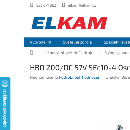
Přejít
553 671 862
elkam@elkam.cz
na
obsah
Výprodej !!!
Světelné zdroje
Speciální svět
Domů
Speciální světelné zdroje
Výbojky podle
HBO 200/DC 57V SFc10-4 Os
Průměrné
Neohodnoceno
Podrobnosti hodnocení
Značka:
Osr
hodnocení
produktu
je
0,0
z
5
hvězdiček.