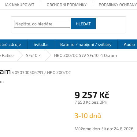
JAK NAKUPOVAT
OBCHODNÍ PODMÍNKY
PODMÍNKY OCHRANY
HLEDAT
elné zdroje
Svítidla
Baterie / nabíjení / svítilny
Audio 
 Patice
SFc10-4
HBO 200/DC 57V SFc10-4 Osram
ram
4050300506791 / HBO 200/DC
am
9 257 Kč
7 650 Kč bez DPH
Měrná
3-10 dnů
cena:
Můžeme doručit do:
24.8.2026