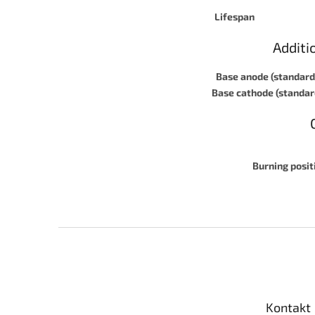
Lifespan
Additi
Base anode (standard
Base cathode (standar
Burning posit
Z
á
p
a
t
Kontakt
í