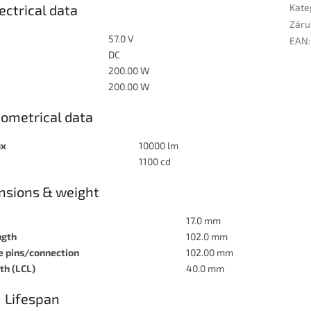
ectrical data
Kate
Záru
57.0 V
EAN
:
DC
200.00 W
200.00 W
ometrical data
ux
10000 lm
1100 cd
nsions & weight
17.0 mm
ngth
102.0 mm
e pins/connection
102.00 mm
th (LCL)
40.0 mm
Lifespan