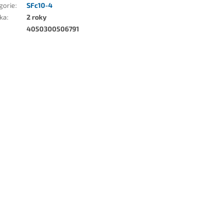
gorie
:
SFc10-4
ka
:
2 roky
4050300506791