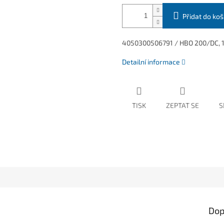
Přidat do koš
4050300506791 / HBO 200/DC,
Detailní informace
TISK
ZEPTAT SE
S
Dop