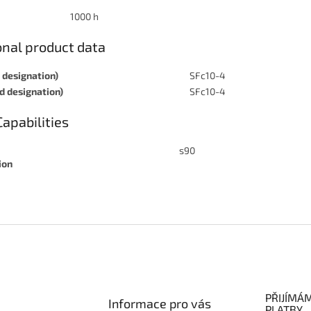
1000 h
onal product data
 designation)
SFc10-4
d designation)
SFc10-4
Capabilities
s90
ion
PŘIJÍMÁ
Informace pro vás
PLATBY