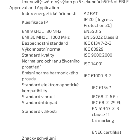
Jmenovitý světelný výkon po 5 sekundách
50% of EBLF
Approval and Application
Index energetické účinnosti
A2 BAT
IP 20 [ Ingress
Klasifikace IP
Protection 20]
EMI 9 kHz … 30 MHz
EN55015
EMI 30 MHz … 1000 MHz
EN 55022 Class B
Bezpečnostní standard
IEC 61347-2-3
Výkonnostní norma
IEC 60929
Standard kvality
ISO 9000:2000
Norma pro ochranu životního
ISO 14001
prostředí
Emisní norma harmonického
IEC 61000-3-2
proudu
Standard elektromagnetické
IEC 61547
kompatibility
Standard vibrací
IEC68-2-6 F c
Standardní dopad
IEC 68-2-29 Eb
EN 61347-2-3
Standard vlhkosti
clause 11
CE marking
ENEC certifikát
Značky schválení