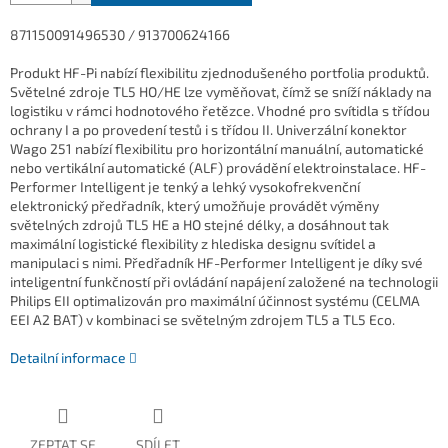
871150091496530 / 913700624166
Produkt HF-Pi nabízí flexibilitu zjednodušeného portfolia produktů.
Světelné zdroje TL5 HO/HE lze vyměňovat, čímž se sníží náklady na
logistiku v rámci hodnotového řetězce. Vhodné pro svítidla s třídou
ochrany I a po provedení testů i s třídou II. Univerzální konektor
Wago 251 nabízí flexibilitu pro horizontální manuální, automatické
nebo vertikální automatické (ALF) provádění elektroinstalace. HF-
Performer Intelligent je tenký a lehký vysokofrekvenční
elektronický předřadník, který umožňuje provádět výměny
světelných zdrojů TL5 HE a HO stejné délky, a dosáhnout tak
maximální logistické flexibility z hlediska designu svítidel a
manipulaci s nimi. Předřadník HF-Performer Intelligent je díky své
inteligentní funkčností při ovládání napájení založené na technologii
Philips EII optimalizován pro maximální účinnost systému (CELMA
EEI A2 BAT) v kombinaci se světelným zdrojem TL5 a TL5 Eco.
Detailní informace
ZEPTAT SE
SDÍLET