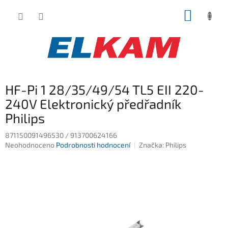
Přejít
NÁKUP
na
obsah
KOŠÍK
HF-Pi 1 28/35/49/54 TL5 EII 220-
240V Elektronický předřadník
Philips
871150091496530 / 913700624166
Průměrné
Neohodnoceno
Podrobnosti hodnocení
Značka:
Philips
hodnocení
produktu
je
0,0
z
5
hvězdiček.