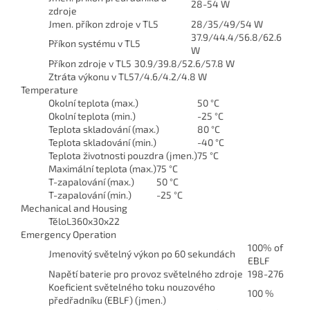
28-54 W
zdroje
Jmen. příkon zdroje v TL5
28/35/49/54 W
37.9/44.4/56.8/62.6
Příkon systému v TL5
W
Příkon zdroje v TL5
30.9/39.8/52.6/57.8 W
Ztráta výkonu v TL5
7/4.6/4.2/4.8 W
Temperature
Okolní teplota (max.)
50 °C
Okolní teplota (min.)
-25 °C
Teplota skladování (max.)
80 °C
Teplota skladování (min.)
-40 °C
Teplota životnosti pouzdra (jmen.)
75 °C
Maximální teplota (max.)
75 °C
T-zapalování (max.)
50 °C
T-zapalování (min.)
-25 °C
Mechanical and Housing
Tělo
L360x30x22
Emergency Operation
100% of
Jmenovitý světelný výkon po 60 sekundách
EBLF
Napětí baterie pro provoz světelného zdroje
198-276
Koeficient světelného toku nouzového
100 %
předřadníku (EBLF) (jmen.)