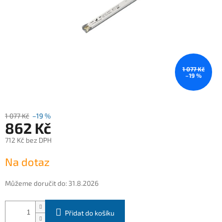
1 077 Kč
–19 %
1 077 Kč
–19 %
862 Kč
712 Kč bez DPH
Měrná
Na dotaz
cena:
Můžeme doručit do:
31.8.2026
Přidat do košíku