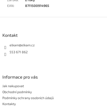
EAN
:
8711500914965
Z
á
p
a
Kontakt
t
í
elkam
@
elkam.cz
553 671 862
Informace pro vás
Jak nakupovat
Obchodní podmínky
Podmínky ochrany osobních údajů
Kontakty