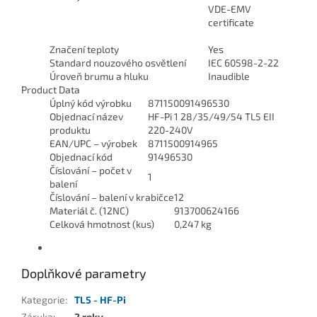
VDE-EMV
certificate
Značení teploty
Yes
Standard nouzového osvětlení
IEC 60598-2-22
Úroveň brumu a hluku
Inaudible
Product Data
Úplný kód výrobku
871150091496530
Objednací název
HF-Pi 1 28/35/49/54 TL5 EII
produktu
220-240V
EAN/UPC – výrobek
8711500914965
Objednací kód
91496530
Číslování – počet v
1
balení
Číslování – balení v krabičce
12
Materiál č. (12NC)
913700624166
Celková hmotnost (kus)
0,247 kg
Doplňkové parametry
Kategorie
:
TL5 - HF-Pi
Záruka
:
2 roky