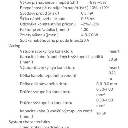
Výkon při napájecím napětí (stř.)
-8%-+6%
Bezpečnost při napájecím napětí (stř.)
-10%-+10%
Svodový proud (max.)
0,5 mA
Šířka náběhového proudu
0,35 ms
Odchylka konstantního příkonu
-2%/+2%
Faktor předřadníku (jmen.)
1,00
Ztráty výkonu (jmen.)
4.8-7.0 W
Špička náběhového proudu (max.)
20 A
Wiring
Vstupní svorky, typ konektoru
Insert
Kapacita kabelů společných výstupních vodičů
70 pF
(jmen.)
Výstupní svorky, typ konektoru
Insert
0,75
Délka kabelu tepelného vedení
m
Délka odizolovaného drátu
8.0-9.0 mm
0.50-1.00
Průřez vstupního konektoru
mm²
0.50-1.00
Průřez výstupního konektoru
mm²
Kapacita kabelů vodičů výstupu do země
70 pF
(jmen.)
System characteristics
Jmen. příkon předřadníku a