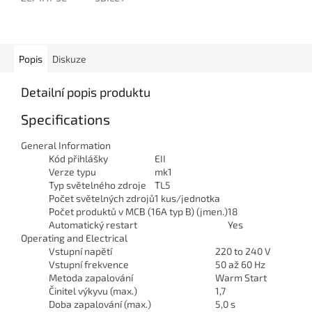
Popis
Diskuze
Detailní popis produktu
Specifications
General Information
Kód přihlášky
EII
Verze typu
mk1
Typ světelného zdroje
TL5
Počet světelných zdrojů
1 kus/jednotka
Počet produktů v MCB (16A typ B) (jmen.)
18
Automatický restart
Yes
Operating and Electrical
Vstupní napětí
220 to 240 V
Vstupní frekvence
50 až 60 Hz
Metoda zapalování
Warm Start
Činitel výkyvu (max.)
1,7
Doba zapalování (max.)
5,0 s