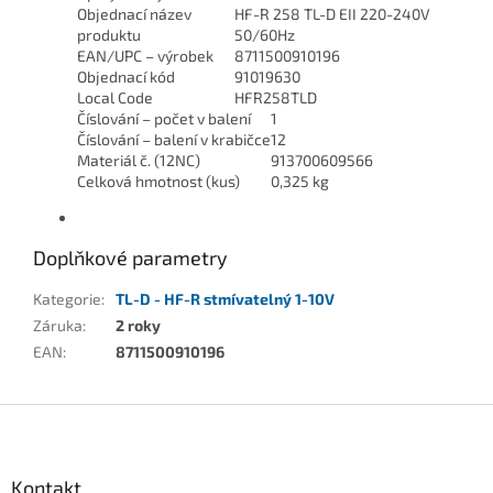
Objednací název
HF-R 258 TL-D EII 220-240V
produktu
50/60Hz
EAN/UPC – výrobek
8711500910196
Objednací kód
91019630
Local Code
HFR258TLD
Číslování – počet v balení
1
Číslování – balení v krabičce
12
Materiál č. (12NC)
913700609566
Celková hmotnost (kus)
0,325 kg
Doplňkové parametry
Kategorie
:
TL-D - HF-R stmívatelný 1-10V
Záruka
:
2 roky
EAN
:
8711500910196
Z
á
p
a
Kontakt