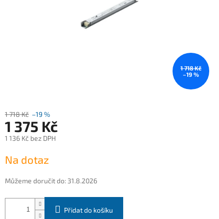
1 718 Kč
–19 %
1 718 Kč
–19 %
1 375 Kč
1 136 Kč bez DPH
Měrná
Na dotaz
cena:
Můžeme doručit do:
31.8.2026
Přidat do košíku