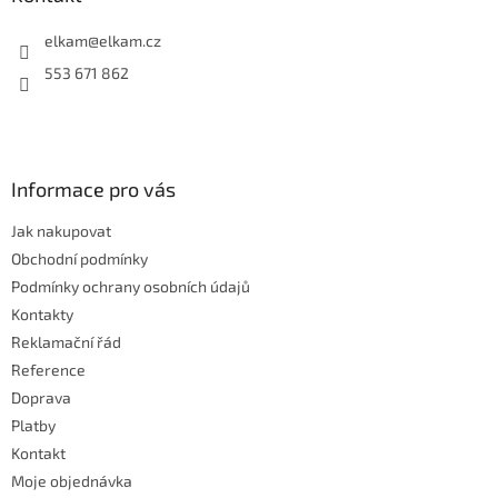
t
í
elkam
@
elkam.cz
553 671 862
Informace pro vás
Jak nakupovat
Obchodní podmínky
Podmínky ochrany osobních údajů
Kontakty
Reklamační řád
Reference
Doprava
Platby
Kontakt
Moje objednávka