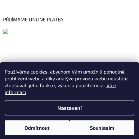
PŘIJÍMÁME ONLINE PLATBY
Používáme cookies, abychom Vám umožnili pohodlné
prohlížení webu a díky analýze provozu webu neustále
zlepšovali jeho funkce, výkon a použitelnost.
Více
informací
Nastavení
Vytvořil Shoptet
|
Realizoval Appgrade
DOVOLENÁ OD STŘEDY 05.08. - 07.08.2026. Vaše objednávky
Odmítnout
Souhlasím
Copyright 2026
ELKAM
. Všechna práva vyhrazena.
budou vyřizovány od 10.08.2026.