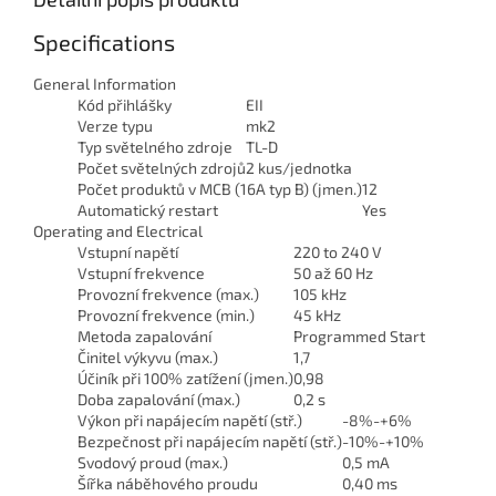
Specifications
General Information
Kód přihlášky
EII
Verze typu
mk2
Typ světelného zdroje
TL-D
Počet světelných zdrojů
2 kus/jednotka
Počet produktů v MCB (16A typ B) (jmen.)
12
Automatický restart
Yes
Operating and Electrical
Vstupní napětí
220 to 240 V
Vstupní frekvence
50 až 60 Hz
Provozní frekvence (max.)
105 kHz
Provozní frekvence (min.)
45 kHz
Metoda zapalování
Programmed Start
Činitel výkyvu (max.)
1,7
Účiník při 100% zatížení (jmen.)
0,98
Doba zapalování (max.)
0,2 s
Výkon při napájecím napětí (stř.)
-8%-+6%
Bezpečnost při napájecím napětí (stř.)
-10%-+10%
Svodový proud (max.)
0,5 mA
Šířka náběhového proudu
0,40 ms