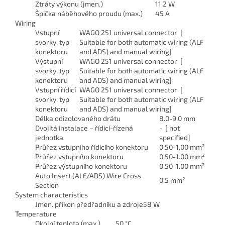
Ztráty výkonu (jmen.)
11.2 W
Špička náběhového proudu (max.)
45 A
Wiring
Vstupní
WAGO 251 universal connector [
svorky, typ
Suitable for both automatic wiring (ALF
konektoru
and ADS) and manual wiring]
Výstupní
WAGO 251 universal connector [
svorky, typ
Suitable for both automatic wiring (ALF
konektoru
and ADS) and manual wiring]
Vstupní řídicí
WAGO 251 universal connector [
svorky, typ
Suitable for both automatic wiring (ALF
konektoru
and ADS) and manual wiring]
Délka odizolovaného drátu
8.0-9.0 mm
Dvojitá instalace – řídicí-řízená
- [ not
jednotka
specified]
Průřez vstupního řídicího konektoru
0.50-1.00 mm²
Průřez vstupního konektoru
0.50-1.00 mm²
Průřez výstupního konektoru
0.50-1.00 mm²
Auto Insert (ALF/ADS) Wire Cross
0.5 mm²
Section
System characteristics
Jmen. příkon předřadníku a zdroje
58 W
Temperature
Okolní teplota (max.)
50 °C