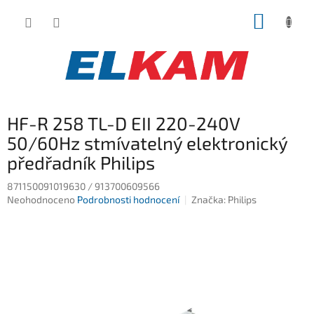
Přejít
NÁKUP
na
obsah
KOŠÍK
HF-R 258 TL-D EII 220-240V
50/60Hz stmívatelný elektronický
předřadník Philips
871150091019630 / 913700609566
Průměrné
Neohodnoceno
Podrobnosti hodnocení
Značka:
Philips
hodnocení
produktu
je
0,0
z
5
hvězdiček.