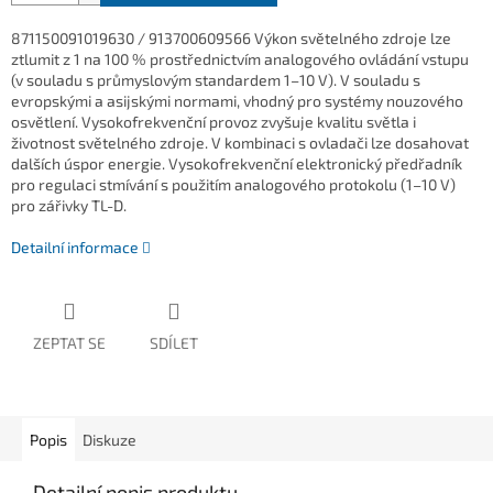
871150091019630 / 913700609566 Výkon světelného zdroje lze
ztlumit z 1 na 100 % prostřednictvím analogového ovládání vstupu
(v souladu s průmyslovým standardem 1–10 V). V souladu s
evropskými a asijskými normami, vhodný pro systémy nouzového
osvětlení. Vysokofrekvenční provoz zvyšuje kvalitu světla i
životnost světelného zdroje. V kombinaci s ovladači lze dosahovat
dalších úspor energie. Vysokofrekvenční elektronický předřadník
pro regulaci stmívání s použitím analogového protokolu (1–10 V)
pro zářivky TL-D.
Detailní informace
ZEPTAT SE
SDÍLET
Popis
Diskuze
Detailní popis produktu