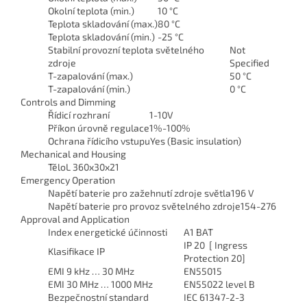
Okolní teplota (min.)
10 °C
Teplota skladování (max.)
80 °C
Teplota skladování (min.)
-25 °C
Stabilní provozní teplota světelného
Not
zdroje
Specified
T-zapalování (max.)
50 °C
T-zapalování (min.)
0 °C
Controls and Dimming
Řídicí rozhraní
1-10V
Příkon úrovně regulace
1%-100%
Ochrana řídicího vstupu
Yes (Basic insulation)
Mechanical and Housing
Tělo
L 360x30x21
Emergency Operation
Napětí baterie pro zažehnutí zdroje světla
196 V
Napětí baterie pro provoz světelného zdroje
154-276
Approval and Application
Index energetické účinnosti
A1 BAT
IP 20 [ Ingress
Klasifikace IP
Protection 20]
EMI 9 kHz … 30 MHz
EN55015
EMI 30 MHz … 1000 MHz
EN55022 level B
Bezpečnostní standard
IEC 61347-2-3