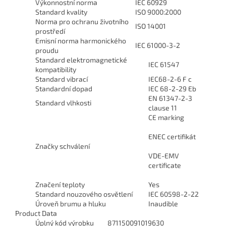
Výkonnostní norma
IEC 60929
Standard kvality
ISO 9000:2000
Norma pro ochranu životního
ISO 14001
prostředí
Emisní norma harmonického
IEC 61000-3-2
proudu
Standard elektromagnetické
IEC 61547
kompatibility
Standard vibrací
IEC68-2-6 F c
Standardní dopad
IEC 68-2-29 Eb
EN 61347-2-3
Standard vlhkosti
clause 11
CE marking
ENEC certifikát
Značky schválení
VDE-EMV
certificate
Značení teploty
Yes
Standard nouzového osvětlení
IEC 60598-2-22
Úroveň brumu a hluku
Inaudible
Product Data
Úplný kód výrobku
871150091019630